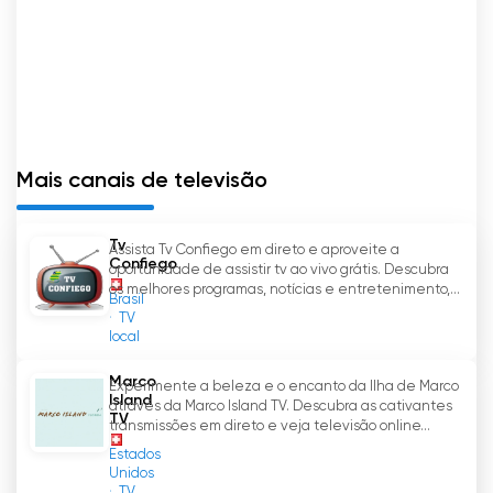
Mais canais de televisão
Tv
Assista Tv Confiego em direto e aproveite a
Confiego
oportunidade de assistir tv ao vivo grátis. Descubra
os melhores programas, notícias e entretenimento,...
Brasil
TV
local
Marco
Experimente a beleza e o encanto da Ilha de Marco
Island
através da Marco Island TV. Descubra as cativantes
TV
transmissões em direto e veja televisão online...
Estados
Unidos
TV