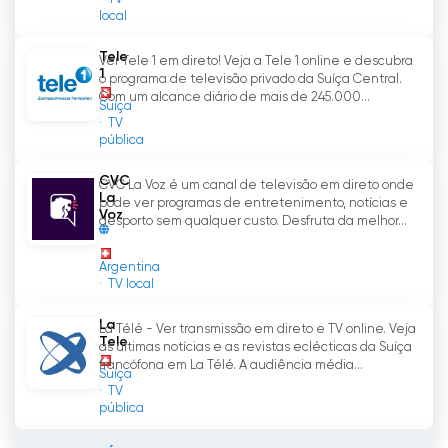
local
Tele
Ver Tele 1 em direto! Veja a Tele 1 online e descubra
1
o programa de televisão privado da Suíça Central.
Com um alcance diário de mais de 245.000...
Suíça
TV
pública
CVC
CVC La Voz é um canal de televisão em direto onde
La
pode ver programas de entretenimento, notícias e
Voz
desporto sem qualquer custo. Desfruta da melhor...
Argentina
TV local
La
La Télé - Ver transmissão em direto e TV online. Veja
Tele
as últimas notícias e as revistas eclécticas da Suíça
francófona em La Télé. A audiência média...
Suíça
TV
pública