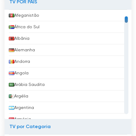
TV POR PAÍS
Afeganistão
África do Sul
Albânia
Alemanha
Andorra
Angola
Arábia Saudita
Argélia
Argentina
Arménia
TV por Categoria
Aruba