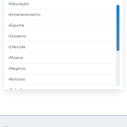
Educação
Austrália
Entretenimiento
Áustria
Esporte
Azerbaijão
Governo
Bangladesh
Lifestyle
Barbados
Música
Barém
Negócio
Bélgica
Notícias
Belize
Religião
Benim
Shopping
Bielorrússia
Televisão infantil
Bolívia
TV local
Bósnia e Herzegovina