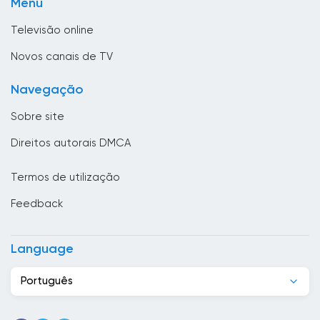
Menu
TV pública
Brasil
Televisão online
Brunei
Novos canais de TV
Bulgária
Navegação
Butão
Sobre site
Cabo Verde
Direitos autorais DMCA
Camarões
Termos de utilização
Camboja
Feedback
Canadá
Casaquistão
Language
Chade
Português
Chile
China