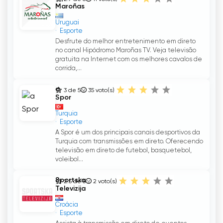
Maroñas
Uruguai
Esporte
Desfrute do melhor entretenimento em direto
no canal Hipódromo Maroñas TV. Veja televisão
gratuita na Internet com os melhores cavalos de
corrida,...
a
3 de 5
35
voto(s)
Spor
Turquia
Esporte
A Spor é um dos principais canais desportivos da
Turquia com transmissões em direto. Oferecendo
televisão em direto de futebol, basquetebol,
voleibol...
Sportska
2.5 de 5
2
voto(s)
Televizija
Croácia
Esporte