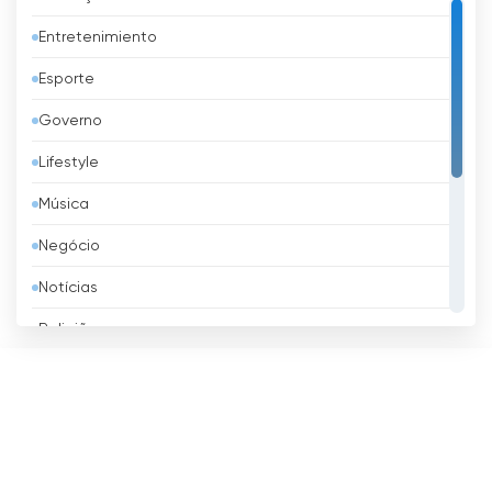
Austrália
Entretenimiento
Áustria
Esporte
Azerbaijão
Governo
Bangladesh
Lifestyle
Barbados
Música
Barém
Negócio
Bélgica
Notícias
Belize
Religião
Benim
Shopping
Bielorrússia
Televisão infantil
Bolívia
TV local
Bósnia e Herzegovina