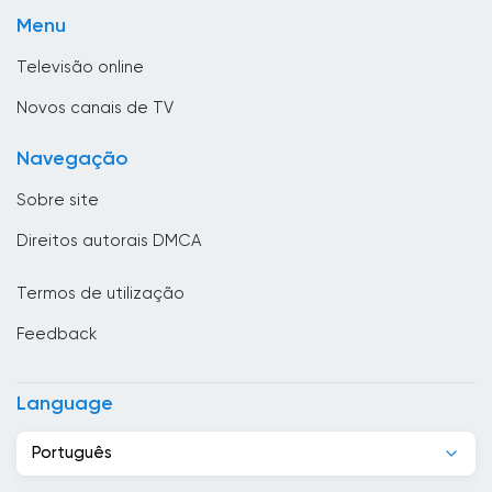
Chipre
Menu
Cidade do Vaticano
Televisão online
Colômbia
Novos canais de TV
Coreia do Sul
Navegação
Costa do Marfim
Sobre site
Costa Rica
Direitos autorais DMCA
Croácia
Termos de utilização
Cuba
Feedback
Dinamarca
Djibuti
Language
Egipto
Português
El Salvador