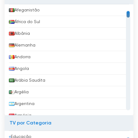
Afeganistão
África do Sul
Albânia
Alemanha
Andorra
Angola
Arábia Saudita
Argélia
Argentina
Arménia
TV por Categoria
Aruba
Educação