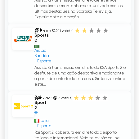
Assista à transmissão em direto de eventos
desportivos e mantenha-se atualizado com os
últimos destaques na Sportska Televizija.
Experimente a emoção...
KSA
2.4 de 5
11
voto(s)
Sports
2
Arábia
Saudita
Esporte
Assista à transmissão em direto do KSA Sports 2 e
desfrute de uma ação desportiva emocionante
a partir do conforto da sua casa. Sintonize online
este...
Rai
2.7 de 5
7
voto(s)
Sport
2
Itália
Esporte
Rai Sport 2: cobertura em direto do desporto
italiano e internacional. Veja televisão online