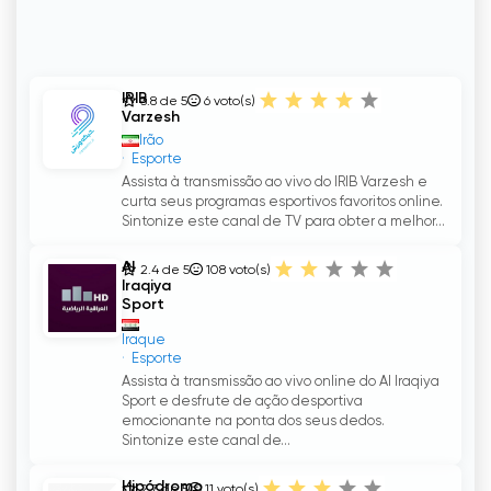
IRIB
3.8 de 5
6
voto(s)
Varzesh
Irão
Esporte
Assista à transmissão ao vivo do IRIB Varzesh e
curta seus programas esportivos favoritos online.
Sintonize este canal de TV para obter a melhor...
Al
2.4 de 5
108
voto(s)
Iraqiya
Sport
Iraque
Esporte
Assista à transmissão ao vivo online do Al Iraqiya
Sport e desfrute de ação desportiva
emocionante na ponta dos seus dedos.
Sintonize este canal de...
Hipódromo
2.7 de 5
11
voto(s)