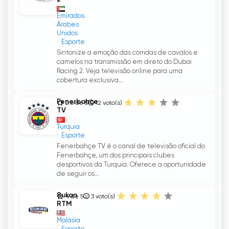
Emirados
Árabes
Unidos
Esporte
Sintonize a emoção das corridas de cavalos e
camelos na transmissão em direto do Dubai
Racing 2. Veja televisão online para uma
cobertura exclusiva...
Fenerbahçe
2.6 de 5
12
voto(s)
TV
Turquia
Esporte
Fenerbahçe TV é o canal de televisão oficial do
Fenerbahçe, um dos principais clubes
desportivos da Turquia. Oferece a oportunidade
de seguir os...
Sukan
4 de 5
3
voto(s)
RTM
Malásia