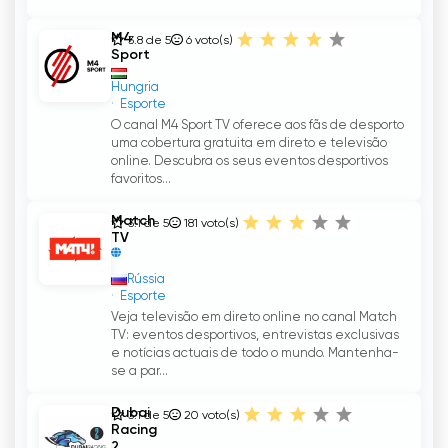
M4
3.8 de 5
6
voto(s)
Sport
Hungria
Esporte
O canal M4 Sport TV oferece aos fãs de desporto
uma cobertura gratuita em direto e televisão
online. Descubra os seus eventos desportivos
favoritos...
Match
3.1 de 5
181
voto(s)
TV
Rússia
Esporte
Veja televisão em direto online no canal Match
TV: eventos desportivos, entrevistas exclusivas
e notícias actuais de todo o mundo. Mantenha-
se a par...
Dubai
3.1 de 5
20
voto(s)
Racing
2