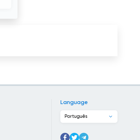
Egipto
El Salvador
Emirados Árabes Unidos
Equador
Eslováquia
Eslovênia
Espanha
Estados Unidos
Language
Estónia
Português
Etiópia
Filipinas