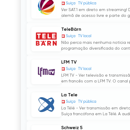
Suíça
TV pública
Ver SAT.1 em direto em streaming! 
alemã de acesso livre e parte do gr
TeleBärn
Suíça
TV local
Não perca mais nenhuma notícia re
programação diversificada do cantã
LFM TV
Suíça
TV local
LFM TV - Ver televisão e transmiss
em francês com a LFM TV. O canal p
La Tele
Suíça
TV pública
La Télé - Ver transmissão em direto
Suíça francófona em La Télé. A audi
Schweiz 5