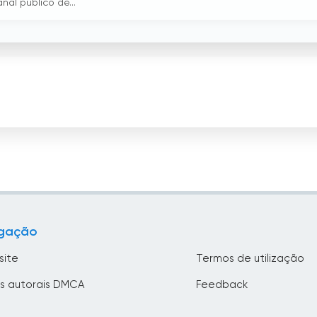
nal público de...
gação
site
Termos de utilização
os autorais DMCA
Feedback