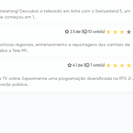
treaming! Descubra a televisão em linha com o Switzerland 5, um
ue começou em 1...
2.5 de 5
10
voto(s)
 notícias regionais, entretenimento e reportagens dos cantões de
ba a Tele M1...
4.1 de 5
7
voto(s)
e TV online. Experimente uma programação diversificada na RTS 2!
isão pública...