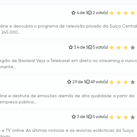
4 de 5
2
voto(s)
 online e descubra o programa de televisão privado da Suíça Central
245.000...
3.4 de 5
5
voto(s)
região de Basileia! Veja a Telebasel em direto no streaming e nunc
ante....
2.9 de 5
49
voto(s)
nline e desfrute de emissões alemãs de alta qualidade a partir da
mpresa pública...
3 de 5
5
voto(s)
 e TV online. As últimas notícias e as revistas eclécticas da Suíça
dado...