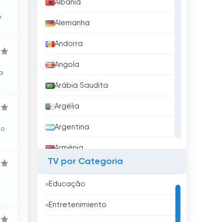
Albânia
o
Alemanha
Andorra
Angola
a
Arábia Saudita
Argélia
Argentina
do
Arménia
TV por Categoria
Aruba
Educação
Austrália
Entretenimiento
Áustria