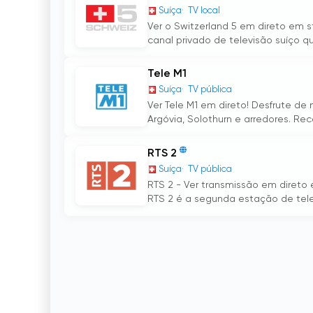
Suíça
TV local
Ver o Switzerland 5 em direto em s
canal privado de televisão suíço q
Tele M1
Suíça
TV pública
Ver Tele M1 em direto! Desfrute de
Argóvia, Solothurn e arredores. Rece
RTS 2
Suíça
TV pública
RTS 2 - Ver transmissão em direto 
RTS 2 é a segunda estação de telev