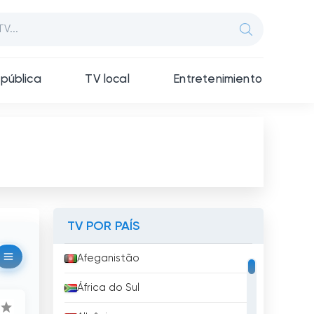
pública
TV local
Entretenimiento
TV POR PAÍS
Afeganistão
África do Sul