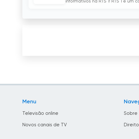
informativos na RTS 1! RTS 1 é um ca
Menu
Nave
Televisão online
Sobre 
Novos canais de TV
Direit