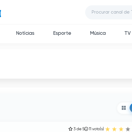
Notícias
Esporte
Música
TV 
3 de 5
11
voto(s)