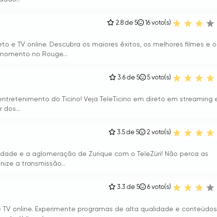
2.8 de 5
16
voto(s)
to e TV online. Descubra os maiores êxitos, os melhores filmes e o
momento no Rouge...
3.6 de 5
5
voto(s)
 entretenimento do Ticino! Veja TeleTicino em direto em streaming 
 dos...
3.5 de 5
2
voto(s)
dade e a aglomeração de Zurique com o TeleZüri! Não perca as
nize a transmissão...
3.3 de 5
6
voto(s)
 e TV online. Experimente programas de alta qualidade e conteúdos