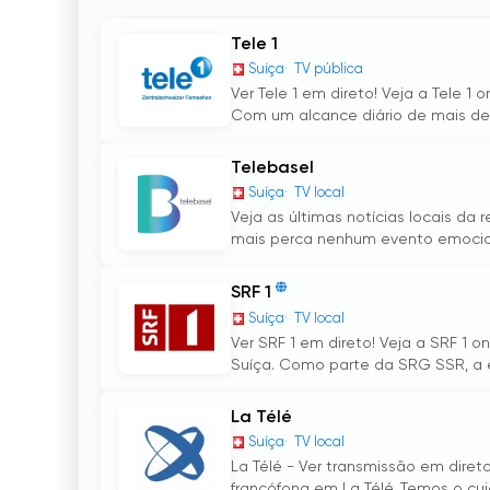
Tele 1
Suíça
TV pública
Ver Tele 1 em direto! Veja a Tele 1
Com um alcance diário de mais de 
Telebasel
Suíça
TV local
Veja as últimas notícias locais da 
mais perca nenhum evento emocion
SRF 1
Suíça
TV local
Ver SRF 1 em direto! Veja a SRF 1 o
Suíça. Como parte da SRG SSR, a e
La Télé
Suíça
TV local
La Télé - Ver transmissão em direto
francófona em La Télé. Temos o cui