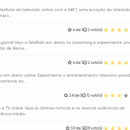
Desfrute da televisão online com a SAT.1, uma estação de televisã
upo...
4 de 5
2
voto(s)
gional! Veja a TeleBärn em direto no streaming e experimente um
o de Berna....
4 de 5
2
voto(s)
ão em direto online. Experimente o entretenimento televisivo priva
ertence ao...
2.6 de 5
12
voto(s)
 e TV online. Veja as últimas notícias e as revistas eclécticas da
ência média...
3.9 de 5
8
voto(s)