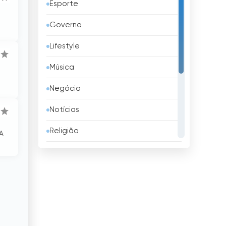
Esporte
Azerbaijão
Governo
Bangladesh
Lifestyle
Barbados
Música
Barém
Negócio
Bélgica
Notícias
Belize
Religião
 A
Benim
Shopping
Bielorrússia
Televisão infantil
Bolívia
TV local
Bósnia e Herzegovina
TV pública
Brasil