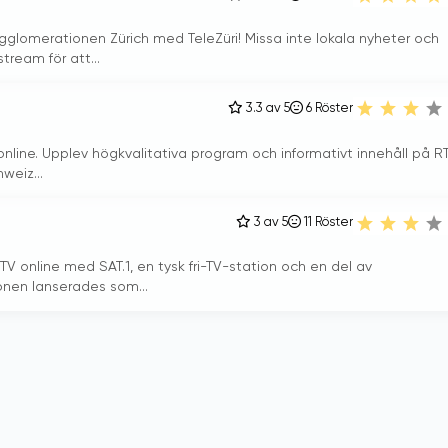
gglomerationen Zürich med TeleZüri! Missa inte lokala nyheter och
tream för att...
3.3 av 5
6
Röster
 online. Upplev högkvalitativa program och informativt innehåll på R
hweiz...
3 av 5
11
Röster
å TV online med SAT.1, en tysk fri-TV-station och en del av
onen lanserades som...