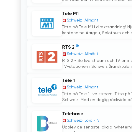
Tele M1
Schweiz
Allmänt
Titta på Tele M1 i direktsändning! N
kantonerna Aargau, Solothurn och 
RTS 2
Schweiz
Allmänt
RTS 2 - Se live stream och TV onlin
TV-stationen i Schweiz (fransktaland
Tele 1
Schweiz
Allmänt
Titta på Tele 1 live stream! Titta 
Schweiz. Med en daglig räckvidd på 
Telebasel
Schweiz
Lokal-TV
Upplev de senaste lokala nyheterna