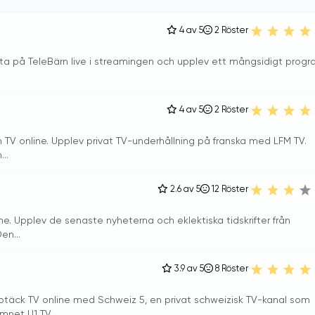
4 av 5
2
Röster
Titta på TeleBärn live i streamingen och upplev ett mångsidigt prog
.
4 av 5
2
Röster
h TV online. Upplev privat TV-underhållning på franska med LFM TV.
..
2.6 av 5
12
Röster
ne. Upplev de senaste nyheterna och eklektiska tidskrifter från
en...
3.9 av 5
8
Röster
Upptäck TV online med Schweiz 5, en privat schweizisk TV-kanal som
net U1 TV....