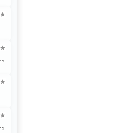
Etiopien
Filippinerna
Finland
Förenade Arabemiraten
Frankrike
iga
Georgien
Ghana
Grekland
Guatemala
Haiti
Honduras
rig