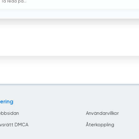
a reda på...
ering
bbsidan
Användarvillkor
vsrätt DMCA
Återkoppling