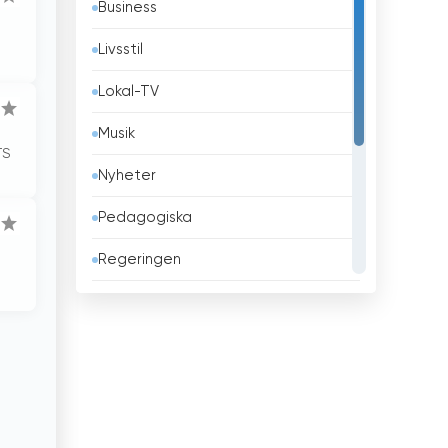
Business
Belgien
Livsstil
Belize
Lokal-TV
Benin
Musik
Bhutan
TS
Nyheter
Bolivia
Pedagogiska
Bosnien och Hercegovina
Regeringen
Brasilien
Religiös
Brunei
Sport
Bulgarien
Teleshopping
Chile
Underhållning
Columbia