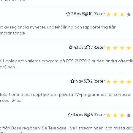
2.5 av 5
10
Röster
jut av regionala nyheter, underhållning och rapportering från
angränsande...
4.1 av 5
7
Röster
e. Upplev ett varierat program på RTS 2! RTS 2 är den andra offentl
e) och...
4 av 5
2
Röster
på Tele 1 online och upptäck det privata TV-programmet för centrala
över 245...
3.4 av 5
5
Röster
 från Baselregionen! Se Telebasel live i streamingen och missa ald