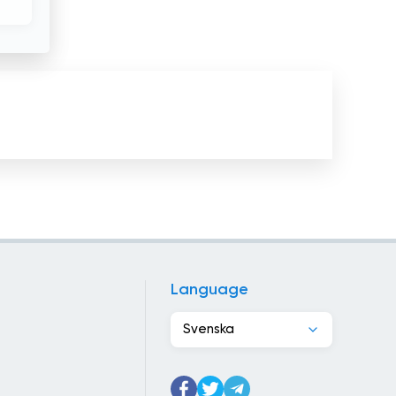
Hongkong
Indien
Indonesien
Irak
Irakiska Kurdistan
Iran
Irland
Island
Language
Israel
Svenska
Italien
Jamaica