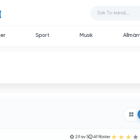
er
Sport
Musik
Allmän
2.9 av 5
49
Röster