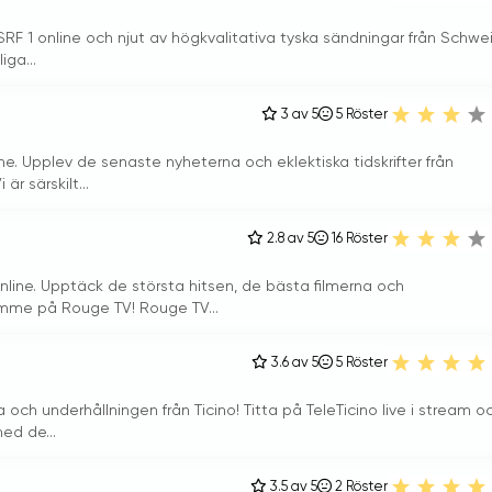
 SRF 1 online och njut av högkvalitativa tyska sändningar från Schwei
ga...
3 av 5
5
Röster
ne. Upplev de senaste nyheterna och eklektiska tidskrifter från
r särskilt...
2.8 av 5
16
Röster
nline. Upptäck de största hitsen, de bästa filmerna och
mme på Rouge TV! Rouge TV...
3.6 av 5
5
Röster
och underhållningen från Ticino! Titta på TeleTicino live i stream o
ed de...
3.5 av 5
2
Röster