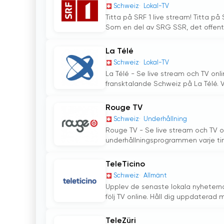
Schweiz
Lokal-TV
Titta på SRF 1 live stream! Titta på
Som en del av SRG SSR, det offentli
La Télé
Schweiz
Lokal-TV
La Télé - Se live stream och TV onli
fransktalande Schweiz på La Télé. Vi ä
Rouge TV
Schweiz
Underhållning
Rouge TV - Se live stream och TV o
underhållningsprogrammen varje ti
TeleTicino
Schweiz
Allmänt
Upplev de senaste lokala nyheterna 
följ TV online. Håll dig uppdaterad m
TeleZüri