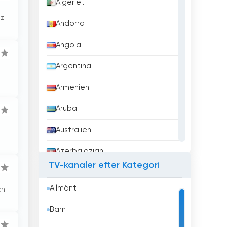
Algeriet
z.
Andorra
Angola
Argentina
Armenien
Aruba
Australien
Azerbajdzjan
TV-kanaler efter Kategori
Bahrain
Allmänt
ch
Bangladesh
Barn
Barbados