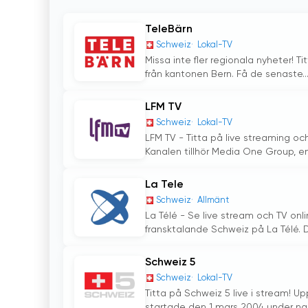
TeleBärn
Schweiz
Lokal-TV
Missa inte fler regionala nyheter! 
från kantonen Bern. Få de senaste..
LFM TV
Schweiz
Lokal-TV
LFM TV - Titta på live streaming oc
Kanalen tillhör Media One Group, en.
La Tele
Schweiz
Allmänt
La Télé - Se live stream och TV onli
fransktalande Schweiz på La Télé. D
Schweiz 5
Schweiz
Lokal-TV
Titta på Schweiz 5 live i stream! 
startade den 1 mars 2004 under nam