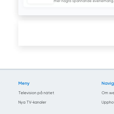
mer några spännande evenemang. T
Meny
Navig
Television på nätet
Om we
Nya TV-kanaler
Uppho