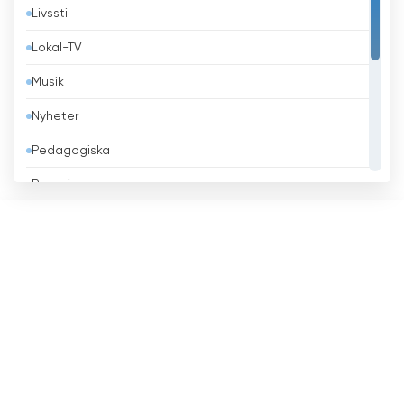
Livsstil
Belize
Lokal-TV
Benin
Musik
Bhutan
Nyheter
Bolivia
Pedagogiska
Bosnien och Hercegovina
Regeringen
Brasilien
Religiös
Brunei
Sport
Bulgarien
Teleshopping
Chile
Underhållning
Columbia
Costa Rica
Cypern