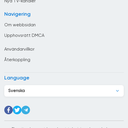
Förenade Arabemiraten
Nya TV-kanaler
Frankrike
Navigering
Georgien
Om webbsidan
Ghana
Upphovsrätt DMCA
Grekland
Användarvillkor
Guatemala
Återkoppling
Haiti
Honduras
Language
Hongkong
Svenska
Indien
Indonesien
Irak