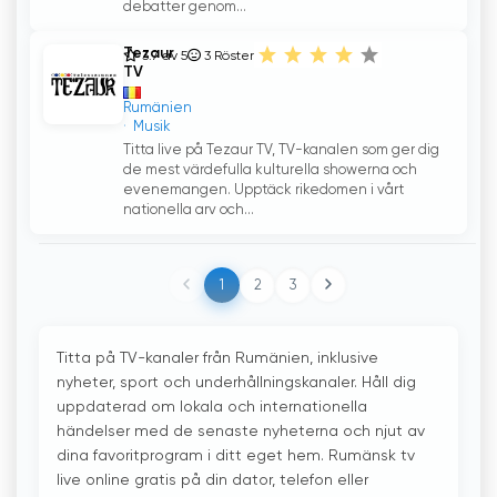
debatter genom...
Tezaur
3.7 av 5
3
Röster
TV
Rumänien
Musik
Titta live på Tezaur TV, TV-kanalen som ger dig
de mest värdefulla kulturella showerna och
evenemangen. Upptäck rikedomen i vårt
nationella arv och...
1
2
3
Titta på TV-kanaler från Rumänien, inklusive
nyheter, sport och underhållningskanaler. Håll dig
uppdaterad om lokala och internationella
händelser med de senaste nyheterna och njut av
dina favoritprogram i ditt eget hem. Rumänsk tv
live online gratis på din dator, telefon eller