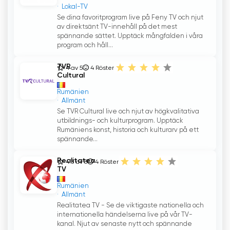
Lokal-TV
Se dina favoritprogram live på Feny TV och njut
av direktsänt TV-innehåll på det mest
spännande sättet. Upptäck mångfalden i våra
program och håll...
TVR
4 av 5
4
Röster
Cultural
Rumänien
Allmänt
Se TVR Cultural live och njut av högkvalitativa
utbildnings- och kulturprogram. Upptäck
Rumäniens konst, historia och kulturarv på ett
spännande...
Realitatea
4.3 av 5
4
Röster
TV
Rumänien
Allmänt
Realitatea TV - Se de viktigaste nationella och
internationella händelserna live på vår TV-
kanal. Njut av senaste nytt och spännande