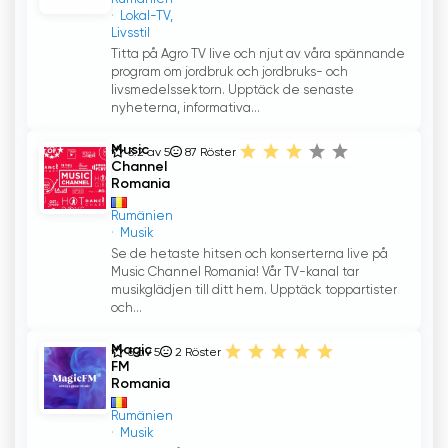
Lokal-TV,
Livsstil
Titta på Agro TV live och njut av våra spännande
program om jordbruk och jordbruks- och
livsmedelssektorn. Upptäck de senaste
nyheterna, informativa...
Music
3.2 av 5
87
Röster
Channel
Romania
Rumänien
Musik
Se de hetaste hitsen och konserterna live på
Music Channel Romania! Vår TV-kanal tar
musikglädjen till ditt hem. Upptäck toppartister
och...
Magic
5 av 5
2
Röster
FM
Romania
Rumänien
Musik