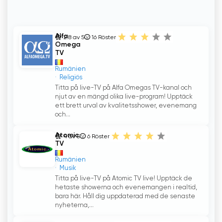
Alfa
2.8 av 5
16
Röster
Omega
TV
Rumänien
Religiös
Titta på live-TV på Alfa Omegas TV-kanal och
njut av en mängd olika live-program! Upptäck
ett brett urval av kvalitetsshower, evenemang
och...
Atomic
4 av 5
6
Röster
TV
Rumänien
Musik
Titta på live-TV på Atomic TV live! Upptäck de
hetaste showerna och evenemangen i realtid,
bara här. Håll dig uppdaterad med de senaste
nyheterna,...