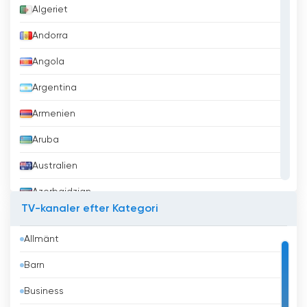
Algeriet
Andorra
Angola
Argentina
Armenien
Aruba
Australien
Azerbajdzjan
TV-kanaler efter Kategori
Bahrain
Allmänt
Bangladesh
Barn
Barbados
Business
Belgien