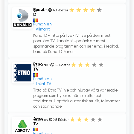
Kanal
4 av 5
48
Röster
D
Rumänien
Allmänt
Kanal D - Titta på live-TV live på den mest
populära TV-kanalen! Upptäck de mest
spännande programmen och serierna, i realtid,
bara på Kanal D. Kanal...
Etno
3.3 av 5
12
Röster
TV
Rumänien
Lokal-TV
Titta på Etno TV live och njut av våra varierade
program som hyllar rumänsk kultur och
traditioner. Upptäck autentisk musik, folkdanser
och spännande...
Agro
3.4 av 5
5
Röster
Tv
Rumänien