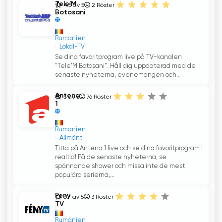
Tele'M
4.5 av 5
2
Röster
Botosani
Rumänien
Lokal-TV
Se dina favoritprogram live på TV-kanalen
"Tele'M Botoșani". Håll dig uppdaterad med de
senaste nyheterna, evenemangen och...
Antena
3 av 5
76
Röster
1
Rumänien
Allmänt
Titta på Antena 1 live och se dina favoritprogram i
realtid! Få de senaste nyheterna, se
spännande shower och missa inte de mest
populära serierna,...
Feny
3.7 av 5
3
Röster
TV
Rumänien