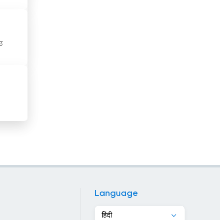
ट्यूनीशिया
डेनमार्क
ठ
डोमिनिकन गणराज्य
तजाकिस्तान
ताइवान
तुर्कमेनिस्तान
त्रिनिदाद और टोबैगो
थाईलैंड
दक्षिण अफ्रीका
Language
दक्षिण कोरिया
हिंदी