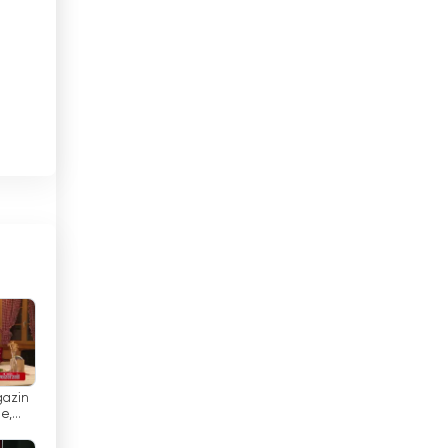
ओमान
कजाखस्तान
कतर
कनाडा
र
कंबोडिया
कांगो
िल
किर्गिज़स्तान
कुर्दिस्तान
कुवैट
gazin
केन्या
ie,
ratie