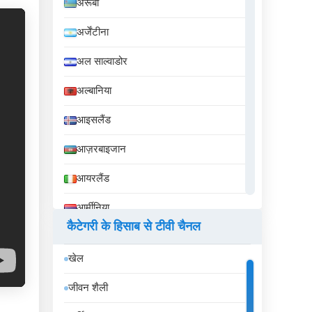
अरूबा
अर्जेंटीना
अल साल्वाडोर
अल्बानिया
आइसलैंड
आज़रबाइजान
आयरलैंड
आर्मीनिया
कैटेगरी के हिसाब से टीवी चैनल
इक्वेडोर
खेल
इज़राइल
जीवन शैली
इटली