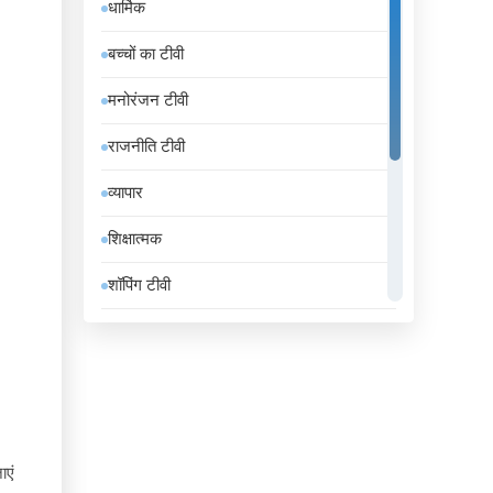
धार्मिक
इंडोनेशिया
बच्चों का टीवी
इथियोपिया
मनोरंजन टीवी
इराक
राजनीति टीवी
ईरान
व्यापार
उज़्बेकिस्तान
शिक्षात्मक
उरुग्वे
शॉपिंग टीवी
एंडोरा
संगीत
एलजीरिया
समाचार
एस्तोनिया
सामान्य टीवी
ऑस्ट्रिया
स्थानीय टीवी
ाएं
ऑस्ट्रेलिया