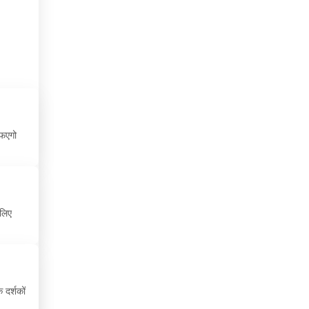
चाड
चिली
चीन
चेक रिपब्लिक
जमैका
फिएगो
जर्मनी
जापान
 लिए
ज़िबूटी
जॉर्जिया
जॉर्डन
 दर्शकों
टर्की