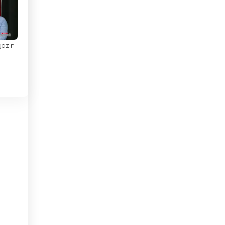
केप वर्ड
कैमरून
कोटे डी आइवर
gazin
कोलंबिया
कोसोवो
कोस्टा रिका
क्यूबा
क्रोएशिया
ग्रीस
ग्वाटेमाला
घाना