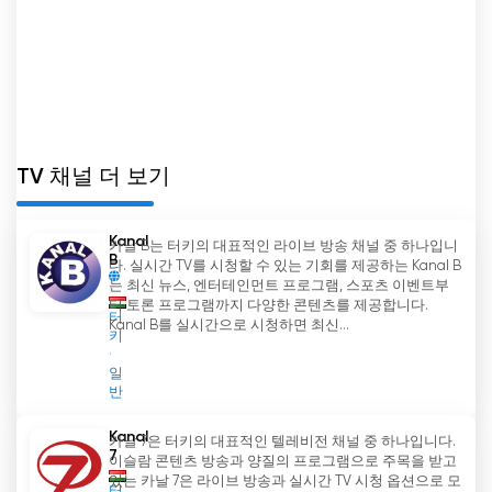
두나 월드 채널은 온라인으로도 시청할 수 있습니다.
사람들은 채널 웹사이트를 통해 좋아하는 프로그램
을 쉽고 무료로 시청할 수 있습니다. 이는 기존 TV를
구독하지 않거나 케이블 TV에서 두나 월드 채널을
시청할 수 없는 사람들에게 특히 유용합니다.
따라서 두나 월드 채널은 전 세계 헝가리인들을 연결
TV 채널 더 보기
하는 매개체입니다. 국가적 소속감을 강화하고 헝가
리 문화와 언어를 접할 수 있으며 라이브 방송을 통
Kanal
카날 B는 터키의 대표적인 라이브 방송 채널 중 하나입니
해 헝가리 이벤트에 참여할 수 있습니다.
B
다. 실시간 TV를 시청할 수 있는 기회를 제공하는 Kanal B
는 최신 뉴스, 엔터테인먼트 프로그램, 스포츠 이벤트부
Duna World 실시간 무료보기
터 토론 프로그램까지 다양한 콘텐츠를 제공합니다.
터
Kanal B를 실시간으로 시청하면 최신...
키
일
반
Kanal
카날 7은 터키의 대표적인 텔레비전 채널 중 하나입니다.
7
이슬람 콘텐츠 방송과 양질의 프로그램으로 주목을 받고
있는 카날 7은 라이브 방송과 실시간 TV 시청 옵션으로 모
터