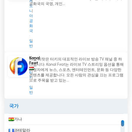
케
공화국의 국영, 개인...
도
니
아
공
화
국
일
반
Kanal
카날 피랏은 터키의 대표적인 라이브 방송 TV 채널 중 하
Fırat
나입니다. Kanal Fırat는 라이브 TV 스트리밍 옵션을 통해
시청자에게 뉴스, 스포츠, 엔터테인먼트, 문화 등 다양한
터
콘텐츠를 제공합니다. 모든 사람의 관심을 끄는 프로그램
키
으로 주목을 받고 있는...
일
반
국가
가나
과테말라