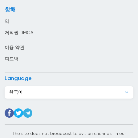
모로코
항해
모리셔스
약
모리타니
저작권 DMCA
모잠비크
이용 약관
몬테네그로
피드백
몰디브
몰르 더바
Language
몰타
한국어
미국
미얀마
바레인
바베이도스
The site does not broadcast television channels. In our