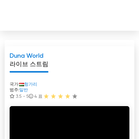
Duna World
라이브 스트림
국가:
헝가리
범주:
일반
3.5 - 5
4
표