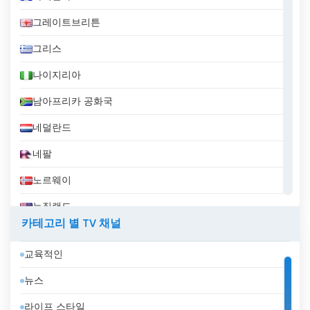
그레이트브리튼
그리스
나이지리아
남아프리카 공화국
네덜란드
네팔
노르웨이
뉴질랜드
카테고리 별 TV 채널
니카라과
교육적인
대한민국
뉴스
덴마크
라이프 스타일