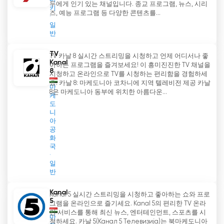
두에게 인기 있는 채널입니다. 종교 프로그램, 뉴스, 시리
키
즈, 예능 프로그램 등 다양한 콘텐츠를...
일
반
TV
TV 카날 8 실시간 스트리밍을 시청하고 언제 어디서나 좋
Kanal
아하는 프로그램을 즐겨보세요! 이 흥미진진한 TV 채널을
8
시청하고 온라인으로 TV를 시청하는 편리함을 경험하세
요. 카날 8: 마케도니아 코차니에 지역 텔레비전 제공 카날
마
8은 마케도니아 동부에 위치한 아름다운...
케
도
니
아
공
화
국
일
반
Kanal
Kanal 5 실시간 스트리밍을 시청하고 좋아하는 쇼와 프로
5
그램을 온라인으로 즐기세요. Kanal 5의 편리한 TV 온라
인 서비스를 통해 최신 뉴스, 엔터테인먼트, 스포츠를 시
마
청하세요. 카날 5(Канал 5 Телевизија)는 북마케도니아