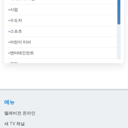
도미니카 공화국
사업
독일
수도자
라트비아
스포츠
러시아
어린이 티비
레바논
엔터테인먼트
루마니아
음악
룩셈부르크
일반
리비아
정부
리투아니아
지역 텔레비전
마케도니아 공화국
메뉴
홈쇼핑
말레이시아
텔레비전 온라인
멕시코
새 TV 채널