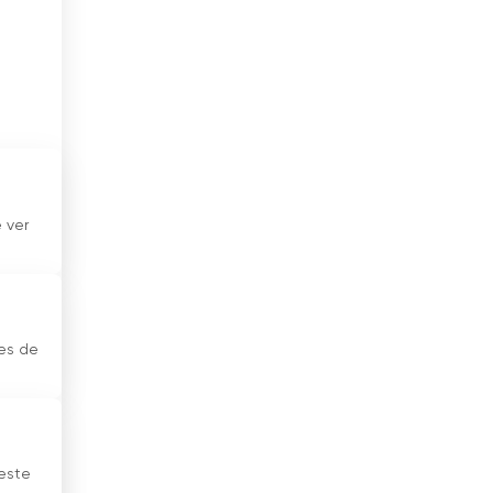
Colombia
Congo
Corea
Costa Rica
Croacia
 ver
Cuba
Dinamarca
Djibouti
nes de
EÁU
Ecuador
Egipto
 este