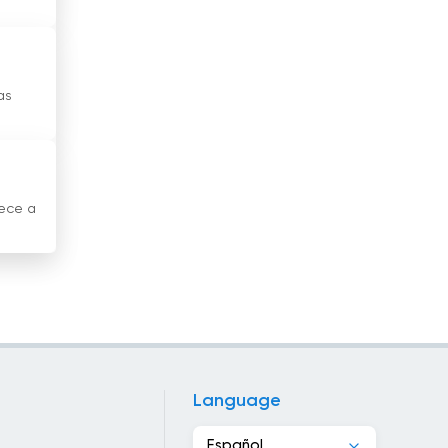
El Salvador
Eslovaquia
as
Eslovenia
España
Estados Unidos
rece a
Estonia
Etiopía
Filipinas
Finlandia
Francia
Language
Georgia
Español