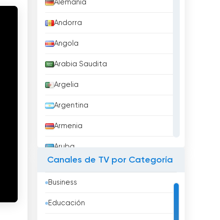
Alemania
Andorra
Angola
Arabia Saudita
Argelia
Argentina
Armenia
Aruba
Canales de TV por Categoría
Australia
Business
Austria
Educación
Azerbaidzhán