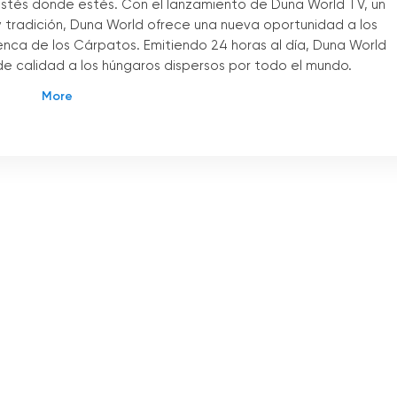
stés donde estés. Con el lanzamiento de Duna World TV, un
 y tradición, Duna World ofrece una nueva oportunidad a los
uenca de los Cárpatos. Emitiendo 24 horas al día, Duna World
de calidad a los húngaros dispersos por todo el mundo.
el sentimiento de pertenencia nacional de los húngaros que
de su patria, les brinda la oportunidad de mantenerse en
. Además, las comunidades húngaras de América y Australia
as de Duna World.
ialmente importante en las retransmisiones en directo, ya
munidades húngaras que viven fuera de Europa la oportunida
s de origen, aunque se encuentren físicamente lejos de ellos.
 húngaros de todo el mundo pueden conectarse y disfrutar junt
idad de verlo en línea. La gente puede ver sus programas
página web del canal. Esto es especialmente beneficioso para
dicional o para quienes el canal Duna World no está disponibl