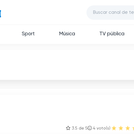
Sport
Música
TV pública
3.5 de 5
4
voto(s)