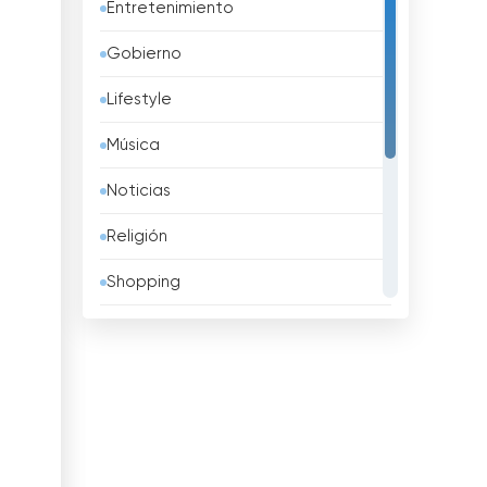
Entretenimiento
Bahréin
Gobierno
Bangladesh
Lifestyle
Barbados
Música
Belarus
Noticias
Bélgica
Religión
Belice
Shopping
Benin
Sport
Bhután
Televisión infantil
Bolivia
Televisión local
Bosnia y Herzegovina
TV pública
Brasil