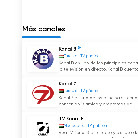
El canal Duna World es, por tanto, un medio q
sentimiento de pertenencia nacional, nos perm
participar en acontecimientos húngaros media
Más canales
Duna World Ver transmisión en directo 
Kanal B
Turquía
TV pública
Kanal B es uno de los principales can
la televisión en directo, Kanal B cuenta.
Kanal 7
Turquía
TV pública
Kanal 7 es uno de los principales can
contenido islámico y programas de...
TV Kanal 8
Macedonia
TV pública
Vea TV Kanal 8 en directo y disfrute 