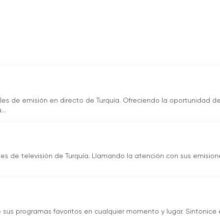
ue conecta a los húngaros de todo el mundo. Refuerza el
ite estar en contacto con la cultura y la lengua húngaras y
nte retransmisiones en directo.
en línea
ales de emisión en directo de Turquía. Ofreciendo la oportunidad de
..
ales de televisión de Turquía. Llamando la atención con sus emisio
de sus programas favoritos en cualquier momento y lugar. Sintonice