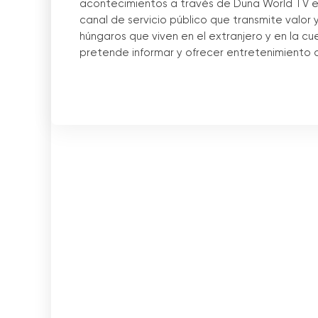
acontecimientos a través de Duna World TV e
canal de servicio público que transmite valor
húngaros que viven en el extranjero y en la c
pretende informar y ofrecer entretenimiento 
La principal tarea de Duna World es reforzar 
viven en el extranjero. A los que están lejos 
contacto con la cultura y la lengua húngaras
encontrarán su lugar a través de los program
El canal Duna World desempeña un papel espec
que ofrece a los miembros de las mayores co
de participar en acontecimientos en sus paíse
través de las retransmisiones en directo, los
de los acontecimientos.
El canal Duna World también ofrece la posibil
favoritos fácilmente y gratis a través de la 
quienes no están abonados a la televisión tra
en la televisión por cable.