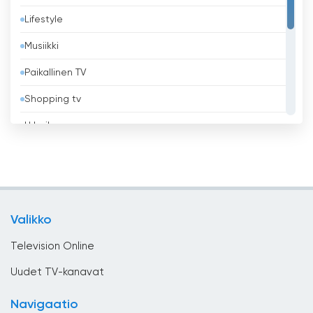
Lifestyle
Belize
Musiikki
Benin
Paikallinen TV
Bhutan
Shopping tv
Bolivia
Urheilu
Bosnia ja Hertsegovina
Uskonnollinen
Brasilia
Uutiset
Brunei
Viihde
Bulgaria
Valikko
Yleiset
Chile
Television Online
Costa Rica
Uudet TV-kanavat
Djibouti
Navigaatio