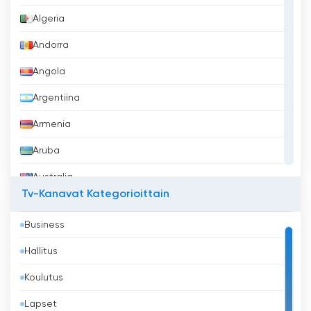
Algeria
Andorra
Angola
Argentiina
Armenia
Aruba
Australia
Tv-Kanavat Kategorioittain
Azerbaidžan
Business
Bahrain
Hallitus
Bangladesh
Koulutus
Barbados
Lapset
Belgia