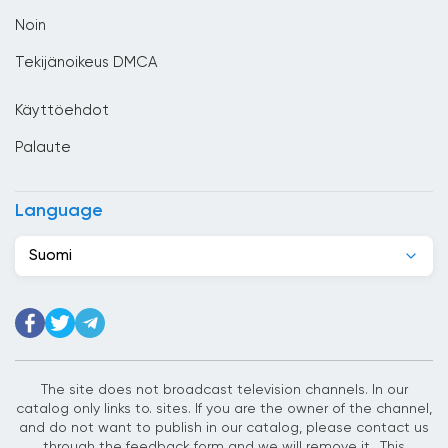
Dominikaaninen tasavalta
Noin
Ecuador
Tekijänoikeus DMCA
Egypti
Käyttöehdot
El Salvador
Palaute
Espanja
Etelä-Afrikka
Language
Etiopia
Suomi
Filippiinit
Georgia
Ghana
Guatemala
The site does not broadcast television channels. In our
catalog only links to. sites. If you are the owner of the channel,
Haiti
and do not want to publish in our catalog, please contact us
through the feedback form and we will remove it.. This