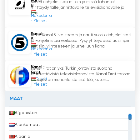
Kanal
suosikkiohjelmistasi milloin ja missä tahansa!
kansallista yhteenkuuluvuuden tunnetta, antaa
8
Virittäydy tälle jännittävälle televisiokanavalle ja
meille mahdollisuuden pitää yhteyttä
koe...
Makedonia
unkarilaiseen kulttuuriin ja kieleen ja antaa meille
Yleiset
mahdollisuuden osallistua Unkarin tapahtumiin
suorien lähetysten kautta.
Kanal
Katso Kanal 5 live stream ja nauti suosikkiohjelmistasi
5
ja -ohjelmistasi verkossa. Pysy yhteydessä uusimpiin
Duna World Katso suoratoisto nyt
uutisiin, viihteeseen ja urheiluun Kanal...
Makedonia
verkossa
Yleiset
Kanal
Kanal Firat on yksi Turkin johtavista suorana
Fırat
lähetettävistä televisiokanavista. Kanal Fırat tarjoaa
Turkki
katsojilleen monenlaista sisältöä, kuten...
Yleiset
MAAT
Afganistan
Alankomaat
Albania