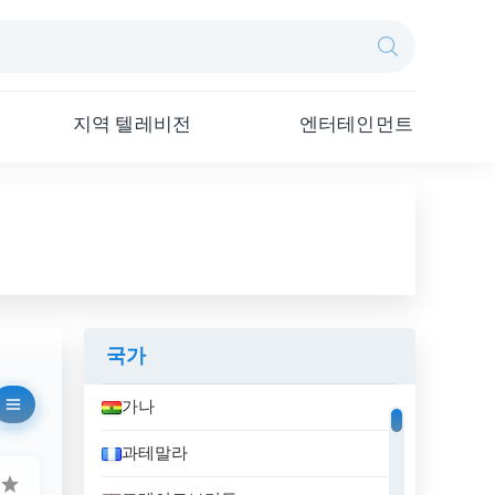
지역 텔레비전
엔터테인먼트
국가
가나
과테말라