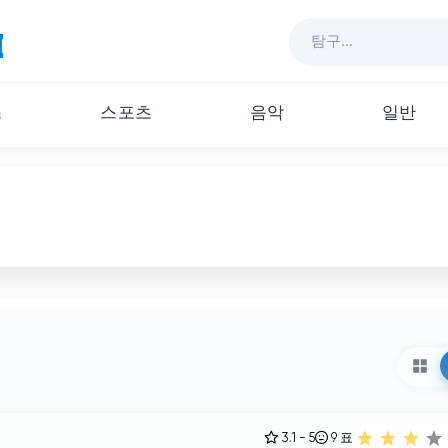
스
스포츠
음악
일반
3.1 - 5
9
표