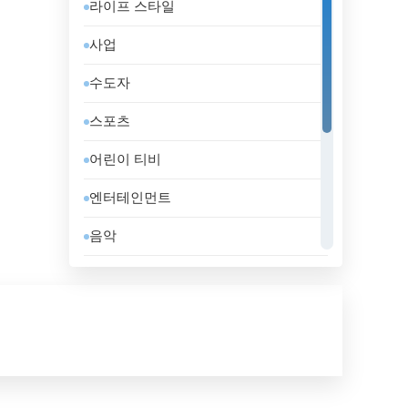
라이프 스타일
도미니카 공화국
사업
독일
수도자
라트비아
스포츠
러시아
어린이 티비
레바논
엔터테인먼트
루마니아
음악
룩셈부르크
일반
리비아
정부
리투아니아
지역 텔레비전
마케도니아 공화국
홈쇼핑
말레이시아