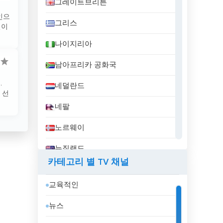
그레이트브리튼
인으
그리스
널이
나이지리아
남아프리카 공화국
.
네덜란드
 선
네팔
노르웨이
뉴질랜드
카테고리 별 TV 채널
니카라과
교육적인
대한민국
뉴스
덴마크