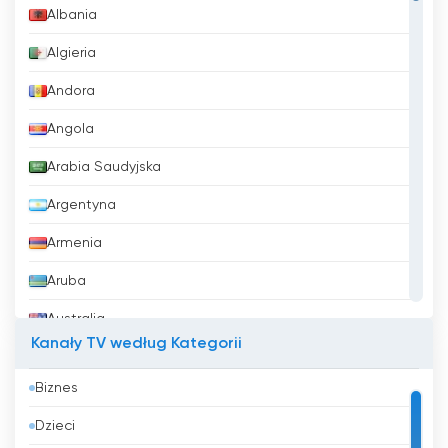
darmo
Albania
Algieria
Andora
Angola
Arabia Saudyjska
Argentyna
Armenia
Aruba
Australia
Kanały TV według Kategorii
Austria
Biznes
Azerbejdżan
Dzieci
Bahrajn