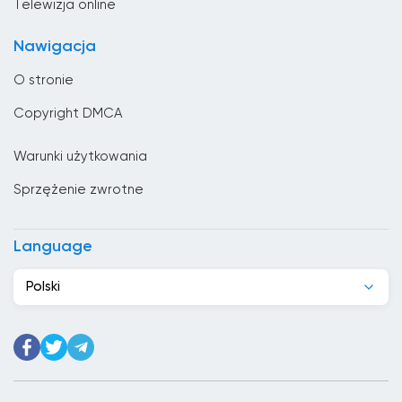
Telewizja online
Chad
Nawigacja
Chile
O stronie
Chiny
Copyright DMCA
Chorwacja
Warunki użytkowania
Cypr
Sprzężenie zwrotne
Czarnogóra
Czechy
Language
Dania
Polski
Dominikana
Dżibuti
Egipt