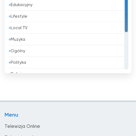
Edukacyjny
Bangladesz
Lifestyle
Barbados
Local TV
Belgia
Muzyka
Belize
Ogólny
Benin
Polityka
Bhutan
Religia
Białoruś
Rozrywka
Boliwia
Shopping
Bośnia i Hercegowina
Sport
Brazylia
Menu
Wiadomości
Brunei
Telewizja Online
Bułgaria