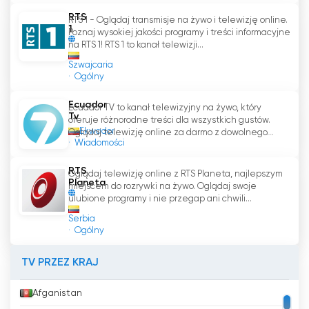
Jest zaangażowana w odpowiedzialność
RTS
RTS 1 - Oglądaj transmisje na żywo i telewizję online.
społeczną i dobro społeczności oraz oferuje
1
Poznaj wysokiej jakości programy i treści informacyjne
programy edukacyjne, informacyjne i
na RTS 1! RTS 1 to kanał telewizji...
rozrywkowe.
Szwajcaria
Ogólny
RTS to światowej klasy kanał telewizyjny, który
oferuje wysokiej jakości treści dla wszystkich
Ecuador
Ecuador TV to kanał telewizyjny na żywo, który
Tv
gustów i grup wiekowych. Jest zaangażowany
oferuje różnorodne treści dla wszystkich gustów.
Ekwador
w odpowiedzialność społeczną i dobro
Oglądaj telewizję online za darmo z dowolnego...
Wiadomości
społeczności oraz oferuje programy
edukacyjne, informacyjne i rozrywkowe.
RTS
Oglądaj telewizję online z RTS Planeta, najlepszym
Planeta
miejscem do rozrywki na żywo. Oglądaj swoje
Dzięki RTS widzowie mają możliwość oglądania
ulubione programy i nie przegap ani chwili...
programów telewizyjnych na żywo, a także
Serbia
bezpłatnej telewizji online. Ta platforma
Ogólny
telewizyjna jest doskonałą opcją, aby cieszyć
się wysokiej jakości treściami i rozrywką.
TV PRZEZ KRAJ
RTS oglądaj na żywo w internecie za
Afganistan