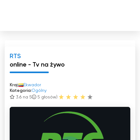
RTS
online - Tv na żywo
Kraj:
Ekwador
Kategoria:
Ogólny
3.6 na 5
5
głosów)