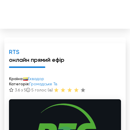
RTS
онлайн прямий ефір
Країна:
Еквадор
Категорія:
Громадське Тв
3.6 з 5
5
голос (ів)