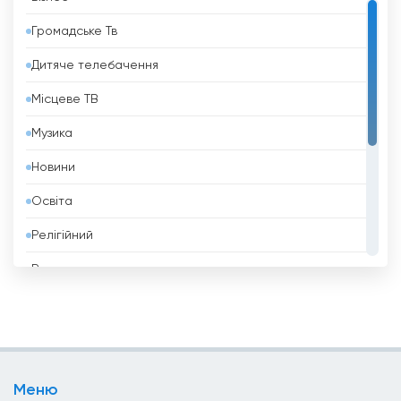
Барбадос
Громадське Тв
Бахрейн
Дитяче телебачення
Беліз
Місцеве ТВ
Бельгія
Музика
Бенін
Новини
Білорусь
Освіта
Болгарія
Релігійний
Болівія
Розваги
Боснія і Герцеговина
Спорт
Бразилія
Стиль Життя
Бруней
Телешопінг
Бутан
Меню