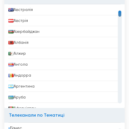
Австралія
Австрія
Азербайджан
Албанія
Алжир
Ангола
Андорра
Аргентина
Аруба
Афганістан
Телеканали по Тематиці
Бангладеш
Бізнес