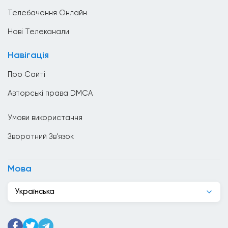
Уряд
В&#039;єтнам
Телебачення Онлайн
Ватикан
Нові Телеканали
Велика Британія
Навігація
Венесуела
Про Сайті
Вірменія
Авторські права DMCA
Гаїті
Умови використання
Гана
Зворотний Зв'язок
Гватемала
Гондурас
Мова
Гонконг
Українська
Греція
Грузія