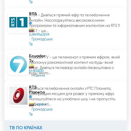
відповідальності та добробуту суспільства і
Тв
пропонує освітні, інформаційні та розважальні
RTS
RTS 1 - Дивіться прямий ефір та телебачення
програми.
1
онлайн. Насолоджуйтесь високоякісними
програмами та інформативним контентом на RTS 1!
РТС - це телеканал світового рівня, який
RTS 1 - це...
Швейцарія
пропонує якісний контент на будь-який смак і
Громадське
вік. Він прагне до соціальної відповідальності
Тв
та добробуту суспільства і пропонує освітні,
Ecuador
інформаційні та розважальні програми.
Ecuador TV - це телеканал з прямим ефіром, який
Tv
пропонує різноманітний контент на будь-який
смак. Дивіться телевізор онлайн безкоштовно з
Завдяки РТС глядачі мають можливість
Еквадор
будь-якого...
Новини
насолоджуватися прямими ефірними
програмами, а також дивитися безкоштовне
RTS
Дивіться телебачення онлайн з РТС Планета,
онлайн-телебачення. Ця телевізійна
Planeta
найкращим місцем для розваг у прямому ефірі.
платформа є чудовим варіантом насолодитися
Налаштуйтеся на улюблені шоу і не пропустіть
якісним контентом та розвагами.
Сербія
жодної миті...
Громадське
Тв
RTS Дивіться пряму трансляцію зараз
онлайн
ТВ ПО КРАЇНАХ