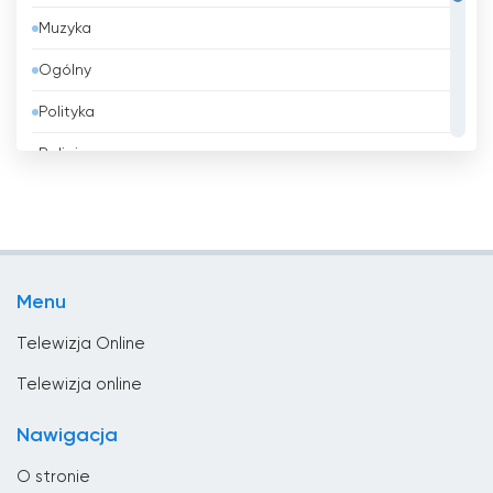
Muzyka
Belize
Ogólny
Benin
Polityka
Bhutan
Religia
Białoruś
Rozrywka
Boliwia
Shopping
Bośnia i Hercegowina
Sport
Brazylia
Menu
Wiadomości
Brunei
Telewizja Online
Bułgaria
Telewizja online
Chad
Nawigacja
Chile
O stronie