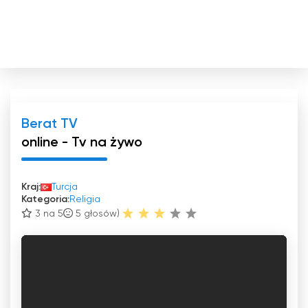
Berat TV
online - Tv na żywo
Kraj:
Turcja
Kategoria:
Religia
3 na 5
5
głosów)