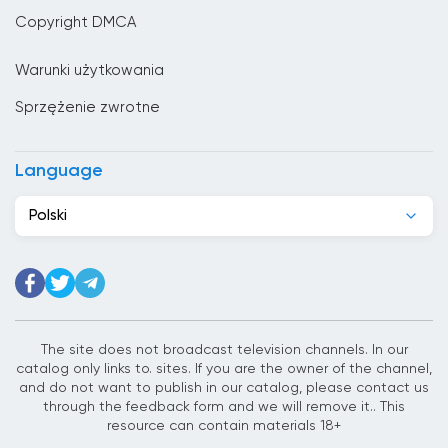
Chiny
Copyright DMCA
Chorwacja
Warunki użytkowania
Cypr
Sprzężenie zwrotne
Czarnogóra
Czechy
Language
Dania
Polski
Dominikana
Dżibuti
Egipt
Ekwador
The site does not broadcast television channels. In our
catalog only links to. sites. If you are the owner of the channel,
El Salvador
and do not want to publish in our catalog, please contact us
through the feedback form and we will remove it.. This
Estonia
resource can contain materials 18+