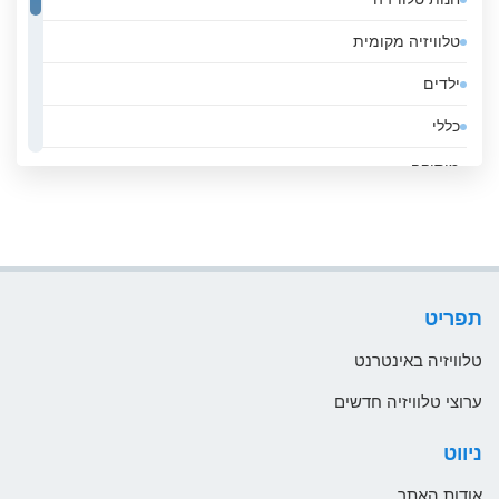
חנות טלוויזיה
אנדורה
טלוויזיה מקומית
אסטוניה
ילדים
אפגניסטן
כללי
אקוודור
מוסיקה
ארגנטינה
ממשלה
ארובה
סגנון חיים
ארמניה
ספורט
ארצות הברית
תפריט
עסקים
אתיופיה
טלוויזיה באינטרנט
בהוטן
ערוצי טלוויזיה חדשים
בולגריה
ניווט
בוליביה
אודות האתר