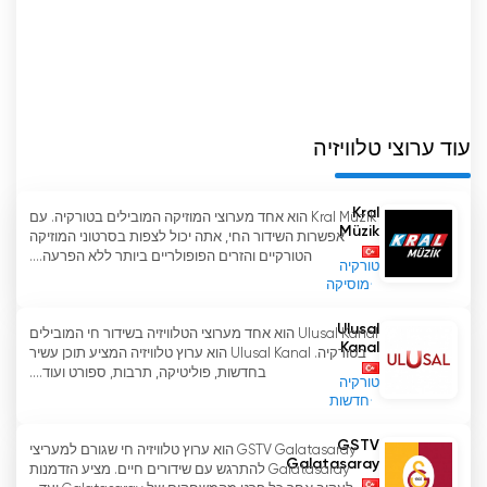
תקשורת אינטראקטיבית. בזמן הצפייה בשידורים תוכלו
לשלוח שאלות, להעיר הערות ולהשתתף בתוכניות דרך
חשבונות המדיה החברתית שלנו.
ל-Berat טלוויזיה יש גישת שידור הנותנת עדיפות לערכי
המשפחה ולפיתוח הילדים. מסיבה זו, אנו שמים לב
עוד ערוצי טלוויזיה
לבחירה קפדנית של תכנים בשידורים שלנו. תוכניות
המתמקדות במשפחה ובילד מספקות לילדים גישה
Kral
Kral Müzik הוא אחד מערוצי המוזיקה המובילים בטורקיה. עם
לתכנים חינוכיים ומלמדים. אנו מציעים גם תוכניות
Müzik
אפשרות השידור החי, אתה יכול לצפות בסרטוני המוזיקה
שמשפחות יכולות לצפות בהן יחד כדי לחזק את הערכים
הטורקיים והזרים הפופולריים ביותר ללא הפרעה....
טורקיה
שלהן ולהגביר את התקשורת שלהן.
מוסיקה
Berat Television שואפת להיות מקור אמין. לכן, אנו
Ulusal
Ulusal Kanal הוא אחד מערוצי הטלוויזיה בשידור חי המובילים
מכינים את השידורים שלנו בקפידה ושואפים לספק מידע
Kanal
בטורקיה. Ulusal Kanal הוא ערוץ טלוויזיה המציע תוכן עשיר
מדויק וחסר פניות לצופים שלנו. אנו שואפים לספק
בחדשות, פוליטיקה, תרבות, ספורט ועוד....
טורקיה
לצופים שלנו מקור מידע מוצק על ידי העברת נושאים
חדשות
היסטוריים ואקטואליים מפי מומחים.
GSTV
GSTV Galatasaray הוא ערוץ טלוויזיה חי שגורם למעריצי
Galatasaray
בראט טלוויזיה ממשיכה בקיומה על מנת לספק סביבה
Galatasaray להתרגש עם שידורים חיים. מציע הזדמנות