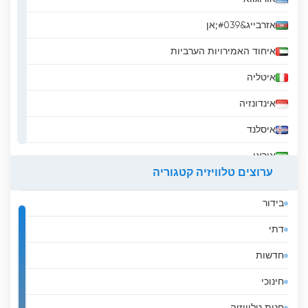
אזרבייג&#039;אן
איחוד האמירויות הערביות
איטליה
אינדונזיה
איסלנד
איראן
ערוצים טלוויזיה קטגוריה
אירלנד
בידור
אל סלבדור
דתי
אלבניה
חדשות
אלג&#039;יריה
חינוכי
אנגולה