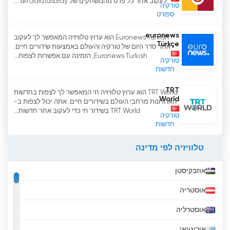
לעקוב אחר כל פרט מהמשחקים של Galatasaray ועד...
אמינה ושלווה בה תוכלו לצפות בשידוריה עם
טורקיה
ספורט
משפחתכם. על ידי מעקב אחר ערוץ היוטיוב הרשמי
שלנו, תוכל להצטרף לשידורים החיים שלנו ולזכות
euronews
Euronews Turkish הוא ערוץ טלוויזיה המאפשר לך לעקוב
בחוויית טלוויזיה נעימה ועתירת מידע עם המשפחה
Türkçe
אחר סדר היום של טורקיה והעולם באמצעות שידורים חיים.
שלך.
Euronews Turkish, הזמינה עם אפשרות לצפות...
טורקיה
חדשות
Berat TV צפה בסטרימינג בשידור חי
באינטרנט
TRT
TRT World הוא ערוץ טלוויזיה חי המאפשר לך לצפות בחדשות
World
האחרונות מרחבי העולם בשידורים חיים. אתה יכול לצפות ב-
TRT World בשידור חי כדי לעקוב אחר חדשות...
טורקיה
חדשות
טלוויזיה לפי מדינה
אוזבקיסטן
אוסטריה
אוסטרליה
אורוגוואי