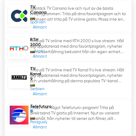
TV
Upptäck TV Canaria live och njut av de bästa
BNT 2 är en kanal som erbjuder kvalitet och
Canaria
liveprogrammen. Titta på dina favoritprogram och ta
mångsidiga program som kan tillfredsställa
chansen att titta på TV online gratis. Missa inte en...
Spanien
smak och intressen hos en bred publik. Den är
Allmänt
en viktig del av Bulgariens medielandskap och
fortsätter att locka ett stort antal tittare med
RTH
Titta på TV online med RTH 2000:s live stream. Håll
sina intressanta och aktuella program.
2000
dig uppdaterad med dina favoritprogram, nyheter
Haiti
och underhållning bekvämt från din egen enhet....
Allmänt
BNT 2 Se livestreaming online
TV
Titta på TV online med TV Kanal 9:s live stream. Håll
Kanal
dig uppdaterad med dina favoritprogram, nyheter
9
och underhållning på denna populära TV-kanal....
Serbien
Allmänt
Telefuturo
Missa inte något Telefuturo-program! Titta på
direktsänd TV gratis på Internet. Njut av varierat
innehåll, från nyheter till serier och filmer, allt...
Paraguay
Allmänt