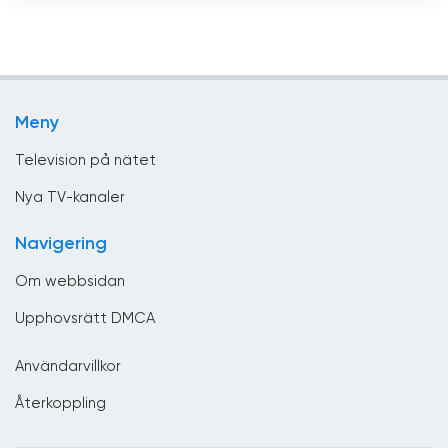
Religiös
Brunei
Sport
Bulgarien
Teleshopping
Chile
Meny
Underhållning
Columbia
Television på nätet
Costa Rica
Nya TV-kanaler
Cypern
Navigering
Danmark
Om webbsidan
Djibouti
Upphovsrätt DMCA
Dominikanska republiken
Användarvillkor
Ecuador
Återkoppling
Egypten