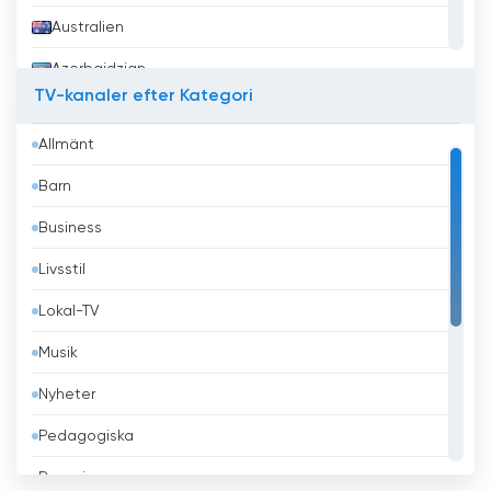
Australien
Azerbajdzjan
TV-kanaler efter Kategori
Bahrain
Allmänt
Bangladesh
Barn
Barbados
Business
Belgien
Livsstil
Belize
Lokal-TV
Benin
Musik
Bhutan
Nyheter
Bolivia
Pedagogiska
Bosnien och Hercegovina
Regeringen
Brasilien