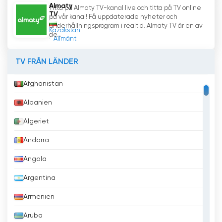
Almaty
Titta på Almaty TV-kanal live och titta på TV online
TV
på vår kanal! Få uppdaterade nyheter och
underhållningsprogram i realtid. Almaty TV är en av
Kazakstan
de...
Allmänt
TV FRÅN LÄNDER
Afghanistan
Albanien
Algeriet
Andorra
Angola
Argentina
Armenien
Aruba