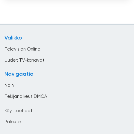
Uskonnollinen
Brasilia
Uutiset
Brunei
Viihde
Bulgaria
Valikko
Yleiset
Chile
Television Online
Costa Rica
Uudet TV-kanavat
Djibouti
Navigaatio
Dominikaaninen tasavalta
Noin
Ecuador
Tekijänoikeus DMCA
Egypti
Käyttöehdot
El Salvador
Palaute
Espanja