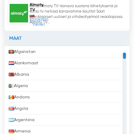
Almaty
Katso Almaty TV-kanava suorana lähetyksenä ja
TV
katso tv netissä kanavamme kautta! Saat
ajantasaiset uutiset ja viihdeohjelmat reaaliajassa.
Kazakstan
Almaty TV...
Yleiset
MAAT
Afganistan
Alankomaat
Albania
Algeria
Andorra
Angola
Argentiina
Armenia