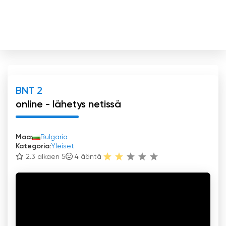
BNT 2
online - lähetys netissä
Maa:
Bulgaria
Kategoria:
Yleiset
2.3 alkaen 5
4
ääntä