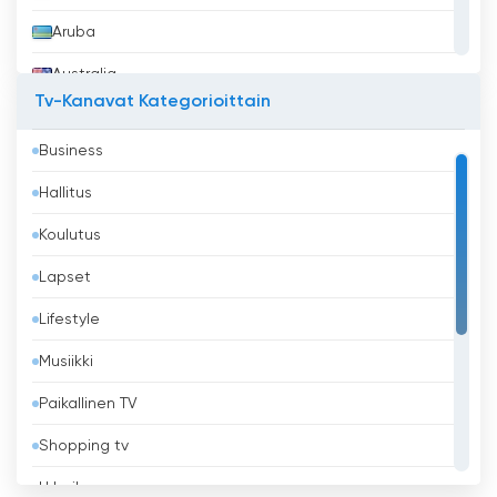
Aruba
Australia
Tv-Kanavat Kategorioittain
Azerbaidžan
Business
Bahrain
Hallitus
Bangladesh
Koulutus
Barbados
Lapset
Belgia
Lifestyle
Belize
Musiikki
Benin
Paikallinen TV
Bhutan
Shopping tv
Bolivia
Urheilu
Bosnia ja Hertsegovina