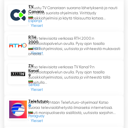
tahansa, mikä on erityisen kätevää kiireisille
TV
Tutustu TV Canariaan suorana lähetyksenä ja nauti
ihmisille.
Canaria
parhaista suorista ohjelmista. Virittäydy
suosikkiohjelmiisi ja käytä tilaisuutta katsoa...
Espanja
BNT 2 on kanava, joka tarjoaa laadukasta ja
Yleiset
monipuolista ohjelmaa, joka voi tyydyttää
laajan yleisön makua ja kiinnostuksen kohteita.
RTH
Katso televisiota verkossa RTH 2000:n
Se on tärkeä osa Bulgarian mediakenttää, ja se
2000
suoratoistopalvelun avulla. Pysy ajan tasalla
houkuttelee edelleen suuria katsojamääriä
Haiti
suosikkiohjelmistasi, uutisista ja viihteestä mukavasti
Yleiset
omasta...
mielenkiintoisilla ja ajankohtaisilla ohjelmillaan.
TV
Katso televisiota verkossa TV Kanal 9:n
BNT 2 Katso suoratoisto nyt verkossa
Kanal
suoratoistopalvelun avulla. Pysy ajan tasalla
9
suosikkiohjelmistasi, uutisista ja viihteestä tällä
suositulla...
Serbia
Yleiset
Telefuturo
Älä missaa yhtään Telefuturo-ohjelmaa! Katso
suoraa televisiolähetystä ilmaiseksi internetissä.
Nauti monipuolisesta sisällöstä, uutisista sarjoihin...
Paraguay
Yleiset