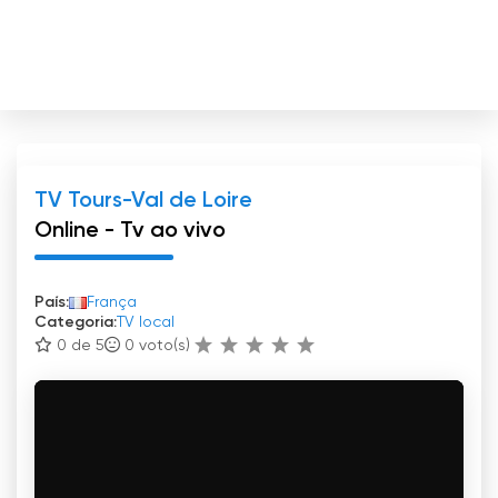
TV Tours-Val de Loire
Online - Tv ao vivo
País:
França
Categoria:
TV local
0 de 5
0
voto(s)