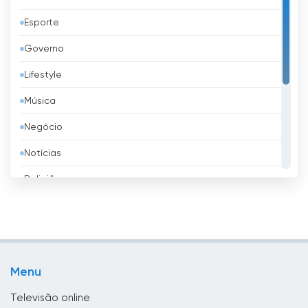
Áustria
Esporte
Azerbaijão
Governo
Bangladesh
Lifestyle
Barbados
Música
Barém
Negócio
Bélgica
Notícias
Belize
Religião
Benim
Shopping
Bielorrússia
Televisão infantil
Bolívia
TV local
Bósnia e Herzegovina
Menu
TV pública
Brasil
Televisão online