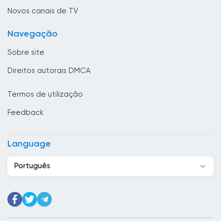
Brunei
Novos canais de TV
Bulgária
Navegação
Butão
Sobre site
Cabo Verde
Direitos autorais DMCA
Camarões
Termos de utilização
Camboja
Feedback
Canadá
Casaquistão
Language
Chade
Português
Chile
China
Chipre