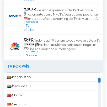
MNCTV
Desfrute de uma experiência de TV divertida e
emocionante com o MNCTV. Veja os seus programas
favoritos através de streaming de TV ao vivo que é...
Indonésia
TV
pública
CNBC
A CNBC Indonesia TV transmite ao vivo e assiste à TV
Indonesia
on-line para obter as últimas notícias de negócios,
análises de mercado e informações...
Indonésia
Notícias
TV POR PAÍS
Afeganistão
África do Sul
Albânia
Alemanha