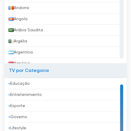
Andorra
Angola
Arábia Saudita
Argélia
Argentina
Arménia
TV por Categoria
Aruba
Educação
Austrália
Entretenimiento
Áustria
Esporte
Azerbaijão
Governo
Bangladesh
Lifestyle
Barbados