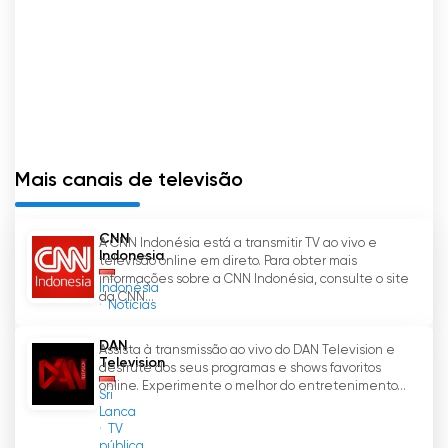
RCTI em qualquer lugar e a qualquer hora
através dos seus dispositivos móveis ou
computadores.
A RCTI continua empenhada em proporcionar
o melhor entretenimento e informação ao seu
público. Com uma variedade de programas
Mais canais de televisão
interessantes e serviços de transmissão de TV
ao vivo e TV online, a RCTI continua sendo um
dos principais canais de televisão da
CNN
A CNN Indonésia está a transmitir TV ao vivo e
Indonésia.
Indonesia
televisão online em direto. Para obter mais
informações sobre a CNN Indonésia, consulte o site
Indonésia
RCTI assistir tv ao vivo grátis
da CNN...
Notícias
DAN
Assista à transmissão ao vivo do DAN Television e
Television
desfrute dos seus programas e shows favoritos
online. Experimente o melhor do entretenimento...
Sri
Lanca
TV
pública