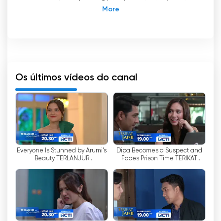
e em qualquer lugar. Obtenha entretenimento
de qualidade e informações atualizadas com o
RCTI, um canal de TV que pode ser apreciado
facilmente através de transmissão ao vivo e
assistindo TV online. O RCTI (Rajawali Citra
Televisi Indonesia) é um dos maiores canais de
televisão privados da Indonésia. Criada em
Os últimos vídeos do canal
1988, a RCTI tornou-se a primeira estação de
televisão privada da Indonésia. Inicialmente, a
RCTI foi criada como uma empresa comum
entre a Bimantara Citra e a Rajawali
Wirabhakti Utama. A Bimantara Citra detém
69,82% do capital, enquanto a Rajawali
Everyone Is Stunned by Arumi’s
Dipa Becomes a Suspect and
Wirabhakti Utama detém 30,18%.
Beauty TERLANJUR
Faces Prison Time TERIKAT
MENCINTAIMU 8:30 PM
JANJI 7:00 PM WIB
A RCTI foi para o ar pela primeira vez em 13 de
novembro de 1988 e foi oficialmente
inaugurada em 24 de agosto de 1989. Nessa
altura, as emissões da RCTI só podiam ser
captadas por assinantes que possuíssem um