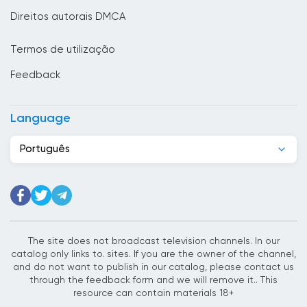
Cabo Verde
Direitos autorais DMCA
Camarões
Termos de utilização
Camboja
Feedback
Canadá
Casaquistão
Language
Chade
Português
Chile
China
Chipre
Cidade do Vaticano
The site does not broadcast television channels. In our
catalog only links to. sites. If you are the owner of the channel,
Colômbia
and do not want to publish in our catalog, please contact us
through the feedback form and we will remove it.. This
Coreia do Sul
resource can contain materials 18+