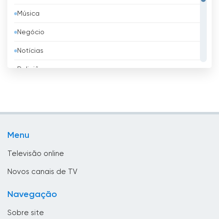
Música
Barém
Negócio
Bélgica
Notícias
Belize
Religião
Benim
Shopping
Bielorrússia
Televisão infantil
Bolívia
TV local
Bósnia e Herzegovina
Menu
TV pública
Brasil
Televisão online
Brunei
Novos canais de TV
Bulgária
Navegação
Butão
Sobre site