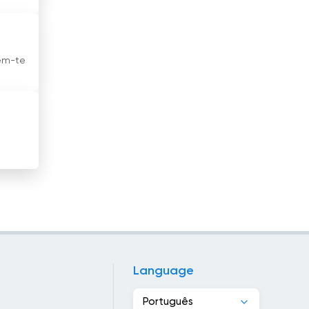
Finlândia
França
tém-te
Gana
Geórgia
Grécia
Guatemala
Haiti
Honduras
Hong Kong
Language
Hungria
Português