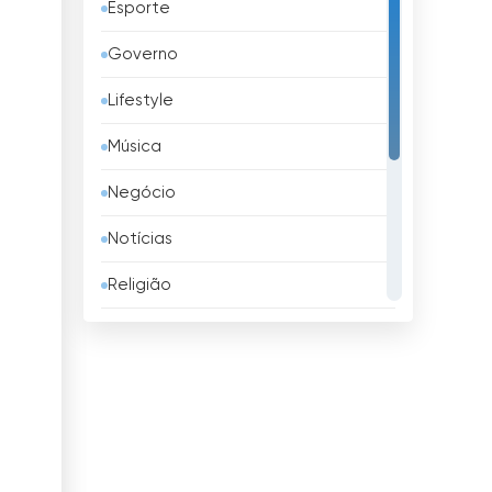
Esporte
Azerbaijão
Governo
Bangladesh
Lifestyle
Barbados
Música
Barém
Negócio
Bélgica
Notícias
Belize
Religião
Benim
Shopping
Bielorrússia
Televisão infantil
Bolívia
TV local
Bósnia e Herzegovina
TV pública
Brasil