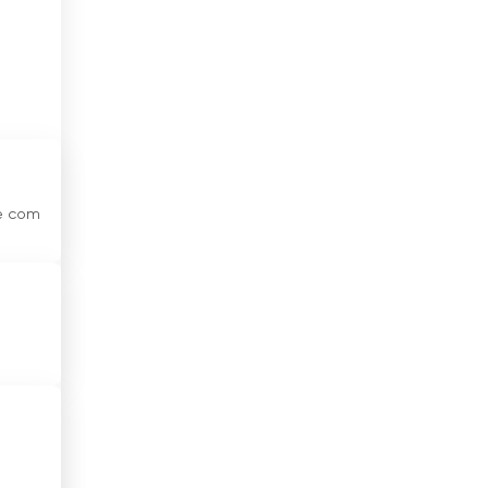
Egipto
El Salvador
Emirados Árabes Unidos
Equador
Eslováquia
ne com
Eslovênia
Espanha
Estados Unidos
Estónia
Etiópia
Filipinas