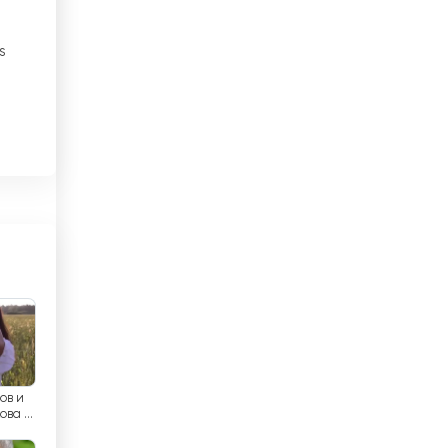
Brunei
s
Bulgária
Butão
Cabo Verde
Camarões
Camboja
ir
Canadá
Casaquistão
Chade
ов и
Chile
ова г