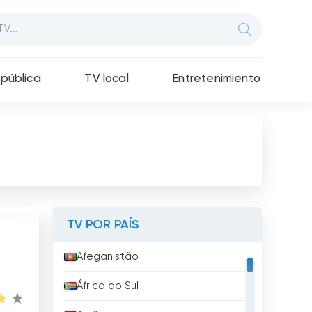
pública
TV local
Entretenimiento
TV POR PAÍS
Afeganistão
África do Sul