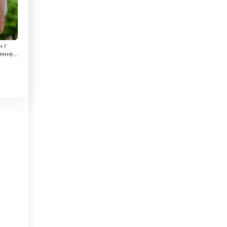
China
Chipre
Cidade do Vaticano
 г
 мне
 В
Colômbia
И Скибина
Coreia do Sul
Costa do Marfim
Costa Rica
Croácia
Cuba
Dinamarca
Djibuti