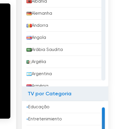
Albânia
Alemanha
Andorra
Angola
Arábia Saudita
Argélia
Argentina
Arménia
TV por Categoria
Aruba
Educação
Austrália
Entretenimiento
Áustria