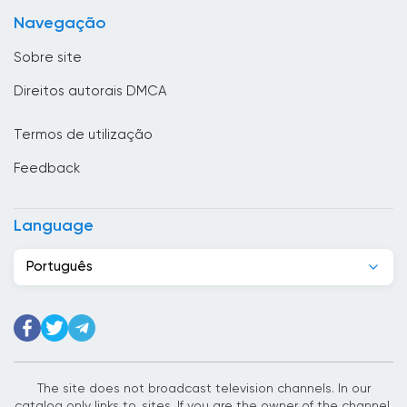
Bulgária
Navegação
Butão
Sobre site
Cabo Verde
Direitos autorais DMCA
Camarões
Termos de utilização
Camboja
Feedback
Canadá
Casaquistão
Language
Chade
Português
Chile
China
Chipre
Cidade do Vaticano
The site does not broadcast television channels. In our
catalog only links to. sites. If you are the owner of the channel,