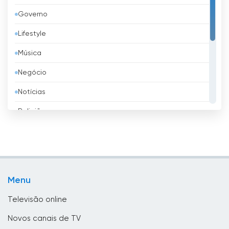
Governo
Bangladesh
Lifestyle
Barbados
Música
Barém
Negócio
Bélgica
Notícias
Belize
Religião
Benim
Shopping
Bielorrússia
Televisão infantil
Bolívia
TV local
Bósnia e Herzegovina
Menu
TV pública
Brasil
Televisão online
Brunei
Novos canais de TV