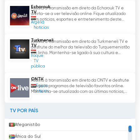
Além disso, a presença em linha do Al Rafidain
Echorouk
Assista à transmissão em direto da Echorouk TV e
permite um maior envolvimento da audiência.
TV
divirta-se a ver televisão online. Fique atualizado
Os telespectadores podem interagir com o
com notícias, esportes e entretenimento deste...
Argélia
canal através das plataformas das redes
Notícias
sociais, partilhando as suas opiniões e
pensamentos sobre vários assuntos. Esta
Turkmeneli
Assista à transmissão em direto da Turkmeneli TV e
TV
comunicação bidirecional promove um
desfrute do melhor da televisão do Turquemenistão
sentimento de inclusão e capacitação, uma
em linha. Mantenha-se ligado à sua cultura e...
Iraque
vez que os telespectadores sentem que as
TV
pública
suas vozes estão a ser ouvidas e
consideradas.
ONTV
Assista à transmissão em direto da ONTV e desfrute
Egipto
dos seus programas de televisão favoritos online.
Em conclusão, o Al Rafidain adaptou-se com
Notícias
Mantenha-se atualizado com as últimas notícias,...
êxito às mudanças no panorama dos meios de
comunicação social, adoptando a tendência
da televisão em linha. Com a sua transmissão
TV POR PAÍS
em direto e a possibilidade de ver televisão
Afeganistão
em linha, o canal não só satisfez as
necessidades dos telespectadores iraquianos,
África do Sul
como também se ligou à diáspora iraquiana.