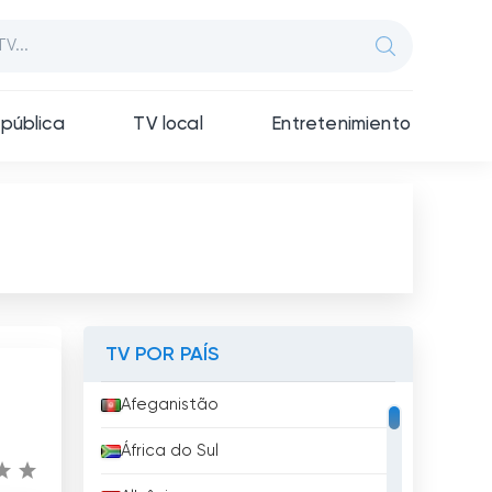
pública
TV local
Entretenimiento
TV POR PAÍS
Afeganistão
África do Sul