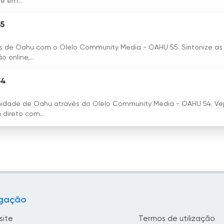
e em...
imento e informação para a população de Curaçao e não só.
55
zes de Oahu com o Olelo Community Media - OAHU 55. Sintonize as
 online,...
54
nidade de Oahu através do Olelo Community Media - OAHU 54. Ve
direto com...
gação
site
Termos de utilização