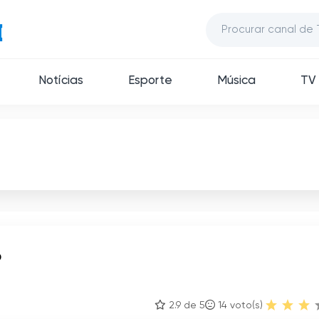
Notícias
Esporte
Música
TV 
o
2.9 de 5
14
voto(s)