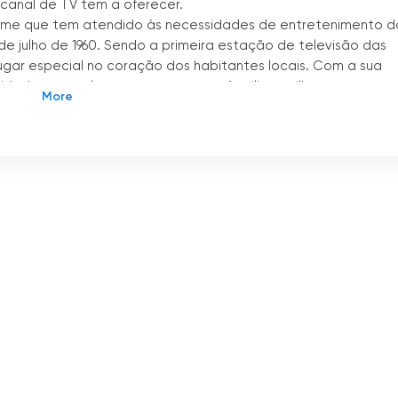
canal de TV tem a oferecer.
ome que tem atendido às necessidades de entretenimento d
 julho de 1960. Sendo a primeira estação de televisão das
ugar especial no coração dos habitantes locais. Com a sua
ade, o canal tornou-se um nome familiar na ilha.
Curaçao garante que os telespectadores possam desfrutar 
ma clareza e qualidade de imagem. Além disso, o canal
 6, permitindo que os residentes de ambas as ilhas acedam
aos esforços do radialista americano Gerald Bartell, que
elevisão para a região. A visão e a dedicação de Bartell
ento que antes era desconhecida para o povo de Curaçao.
lém da TeleCuraçao, pois ele também desempenhou um papel
o.
u um crescimento e uma expansão significativos. A certa
antes ilhas ABC, que incluem Aruba e Bonaire, estabelecendo
esidentes destas ilhas acedessem à diversificada gama de