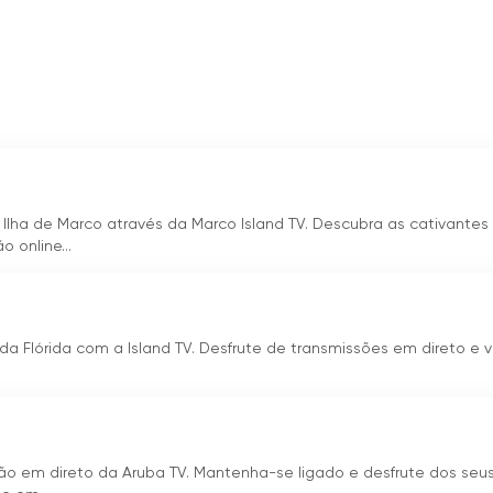
 ligados às últimas notícias, entretenimento e eventos
m linha se tornou cada vez mais popular, a TeleCuraçao
o aos telespectadores a opção de ver televisão em linha.
o em direto, os telespectadores podem aceder
çao a partir de qualquer lugar e a qualquer momento. Esta
idade e o apelo do canal, permitindo que um público mais vas
Ilha de Marco através da Marco Island TV. Descubra as cativantes
 online...
da e atende a uma ampla gama de interesses. Desde notícia
orto, o canal oferece uma programação abrangente que
retidos. Além disso, a TeleCuraçao também se orgulha de
rimónio cultural de Curaçao.
 da Flórida com a Island TV. Desfrute de transmissões em direto e v
hado um papel fundamental na formação do panorama
ção de televisão das Antilhas Neerlandesas, não só
rviu de plataforma para o talento local e a promoção
são em direto da Aruba TV. Mantenha-se ligado e desfrute dos seu
e a disponibilidade de transmissão em linha, a TeleCuraçao