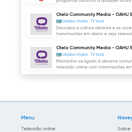
programas favoritos a qualquer altura 
continua a ser uma fonte fiável de entreten
Olelo Community Media - OAHU 
TeleCuraçao assistir tv ao vivo grátis
Estados Unidos
TV local
Descubra a cultura vibrante e as vo
transmissões em direto e veja televisão
Olelo Community Media - OAHU 
Estados Unidos
TV local
Mantenha-se ligado à vibrante comu
televisão online com transmissões em 
Menu
Nave
Televisão online
Sobre 