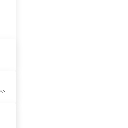
China
Chipre
Cidade do Vaticano
Colômbia
Coreia do Sul
to
Costa do Marfim
s
Costa Rica
Croácia
eja
Cuba
Dinamarca
Djibuti
s