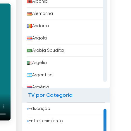
Albânia
Alemanha
Andorra
Angola
Arábia Saudita
Argélia
Argentina
Arménia
TV por Categoria
Aruba
Educação
Austrália
Entretenimiento
Áustria