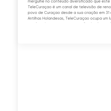
mergulhe no conteúdo diversificado que este 
TeleCuraçao é um canal de televisão de ren
povo de Curaçao desde a sua criação em 31 de
Antilhas Holandesas, TeleCuraçao ocupa um l
ampla cobertura e programação de alta qualid
Operando no canal 8 NTSC em Curaçao, Tele
seus programas e shows favoritos com a máxi
também tem um repetidor em Bonaire no canal
ao conteúdo sem problemas.
A criação da TeleCuraçao foi possível graças 
colaborou com o governo local para trazer a t
abriram caminho para uma era de entretenim
Além disso, o envolvimento de Bartell foi a
crucial na assistência à Telearuba em seu iníci
Ao longo dos anos, a TeleCuraçao testemunho
altura, o canal alargou o seu alcance às rest
repetidores. Esta expansão permitiu que os r