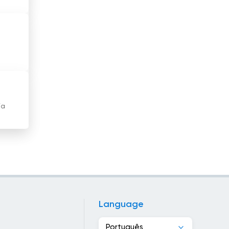
Egipto
El Salvador
Emirados Árabes Unidos
Equador
Eslováquia
ja
Eslovênia
Espanha
Estados Unidos
Estónia
Etiópia
Language
Filipinas
Português