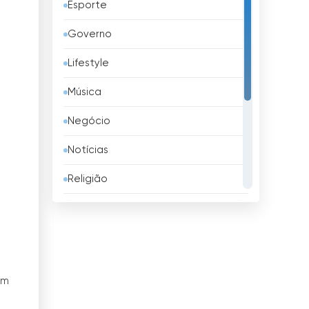
Esporte
Azerbaijão
Governo
Bangladesh
Lifestyle
Barbados
Música
Barém
Negócio
Bélgica
Notícias
Belize
Religião
Benim
Shopping
Bielorrússia
Televisão infantil
Bolívia
TV local
Bósnia e Herzegovina
om
TV pública
Brasil