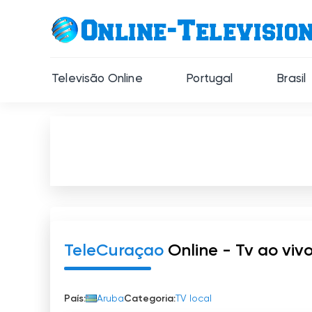
Televisão Online
Portugal
Brasil
TeleCuraçao
Online - Tv ao viv
País:
Aruba
Categoria:
TV local