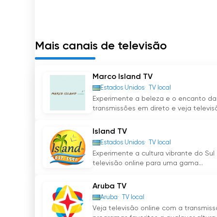
programação da TeleCuraçao e se mantivessem
culturais.
Na atual era digital, em que a transmissão e
Mais canais de televisão
adaptou-se à mudança de cenário, oferecend
Através da sua funcionalidade de transmissã
convenientemente à programação da TeleCura
Marco Island TV
flexibilidade aumentou ainda mais a acessibil
Estados Unidos
TV local
desfrute do seu conteúdo.
Experimente a beleza e o encanto da 
transmissões em direto e veja televisão
A programação da TeleCuraçao é diversifica
e assuntos actuais a entretenimento e desp
Island TV
mantém os telespectadores envolvidos e ent
Estados Unidos
TV local
mostrar o talento local e promover o rico pat
Experimente a cultura vibrante do Sul
televisão online para uma gama...
Em conclusão, a TeleCuraçao tem desempen
Aruba TV
televisivo de Curaçao. Sendo a primeira esta
proporcionou entretenimento como também se
Aruba
TV local
Veja televisão online com a transmis
cultural. Com a sua expansão pelas ilhas ABC 