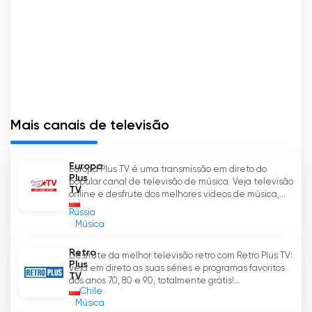
Mais canais de televisão
Europa
Europa Plus TV é uma transmissão em direto do
Plus
popular canal de televisão de música. Veja televisão
TV
online e desfrute dos melhores vídeos de música,...
Rússia
Música
Retro
Desfrute da melhor televisão retro com Retro Plus TV:
Plus
veja em direto as suas séries e programas favoritos
TV
dos anos 70, 80 e 90, totalmente grátis!...
Chile
Música