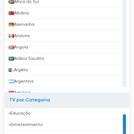
África do Sul
Albânia
Alemanha
Andorra
Angola
Arábia Saudita
Argélia
Argentina
Arménia
TV por Categoria
Aruba
Educação
Austrália
Entretenimiento
Áustria