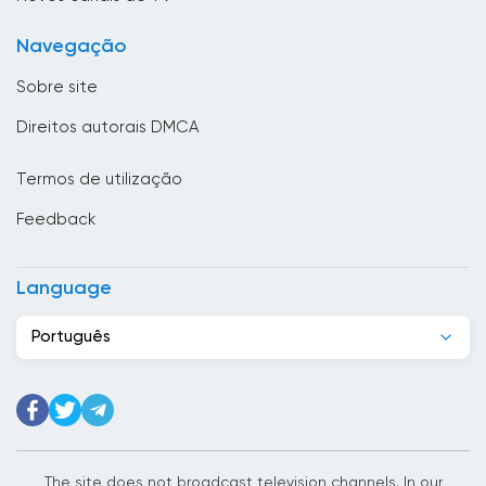
Bulgária
Navegação
Butão
Sobre site
Cabo Verde
Direitos autorais DMCA
Camarões
Termos de utilização
Camboja
Feedback
Canadá
Casaquistão
Language
Chade
Português
Chile
China
Chipre
Cidade do Vaticano
The site does not broadcast television channels. In our