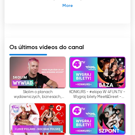
com os espectadores e aceder a
questionários e conteúdos adicionais.
4Fun.tv é um canal de música polaco gratuito
de 24 horas que foi lançado em 14 de fevereiro
de 2004. O canal apresenta principalmente
vídeos de música, programas de música e
Os últimos vídeos do canal
conteúdos interactivos para proporcionar aos
telespectadores uma experiência musical
completa.
O principal trunfo do 4fun TV é a diversidade
dos seus vídeos musicais, que apresentam uma
Skolim o planach
KONKURS - #ekipa W 4FUN.TV -
variedade de géneros musicais e artistas,
wydawniczych, biznesach,
Wygraj bilety Meet&Greet -
tanto nacionais como estrangeiros. Os ricos
wierze i idolach! Zaskoczeni,
#BAZA
programas de música abrangem uma
kogo ma na tapecie? [WYWIAD]
variedade de tendências musicais,
satisfazendo os gostos de diferentes
telespectadores. Desde os êxitos mais
recentes até aos clássicos, o canal esforça-se