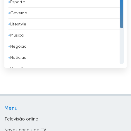
Esporte
Azerbaijão
Governo
Bangladesh
Lifestyle
Barbados
Música
Barém
Negócio
Bélgica
Notícias
Belize
Religião
Benim
Shopping
Bielorrússia
Televisão infantil
Bolívia
TV local
Bósnia e Herzegovina
Menu
TV pública
Brasil
Televisão online
Brunei
Novos canais de TV