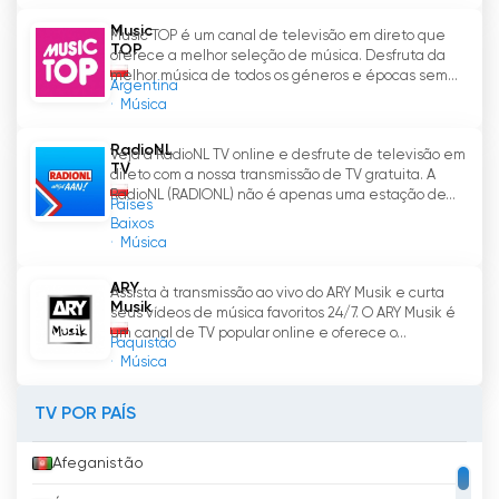
Music
Music TOP é um canal de televisão em direto que
TOP
oferece a melhor seleção de música. Desfruta da
melhor música de todos os géneros e épocas sem...
Argentina
Música
RadioNL
Veja a RadioNL TV online e desfrute de televisão em
TV
direto com a nossa transmissão de TV gratuita. A
RadioNL (RADIONL) não é apenas uma estação de...
Países
Baixos
Música
ARY
Assista à transmissão ao vivo do ARY Musik e curta
Musik
seus vídeos de música favoritos 24/7. O ARY Musik é
um canal de TV popular online e oferece o...
Paquistão
Música
TV POR PAÍS
Afeganistão