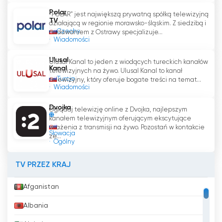
tego, czy jest to komputer, tablet czy
Polar
"POLAR" jest największą prywatną spółką telewizyjną
smartfon, widzowie mogą łatwo dostroić się
TV
działającą w regionie morawsko-śląskim. Z siedzibą i
do 24 i być na bieżąco z najnowszymi
Czechy
nadawaniem z Ostrawy specjalizuje...
wiadomościami i bieżącymi sprawami.
Wiadomości
Ulusal
Decyzja o umieszczeniu 24 jako trzeciego
Ulusal Kanal to jeden z wiodących tureckich kanałów
Kanal
telewizyjnych na żywo. Ulusal Kanal to kanał
kanału RTVS podkreśla znaczenie
Turcja
telewizyjny, który oferuje bogate treści na temat...
nieprzerwanego przekazu wiadomości w
Wiadomości
dzisiejszym szybko zmieniającym się świecie.
Dzięki stałemu statusowi kanału widzowie
Dvojka
Oglądaj telewizję online z Dvojka, najlepszym
mogą polegać na 24, który dostarcza im
kanałem telewizyjnym oferującym ekscytujące
wrażenia z transmisji na żywo. Pozostań w kontakcie
aktualnych i dokładnych informacji,
Słowacja
ze...
zapewniając, że są dobrze poinformowani o
Ogólny
wydarzeniach lokalnych, krajowych i
międzynarodowych. Ten ruch pokazuje również
TV PRZEZ KRAJ
zaangażowanie RTVS w zaspokajanie
zmieniających się potrzeb i preferencji
Afganistan
odbiorców.
Albania
24 jest godnym uwagi kanałem telewizyjnym,