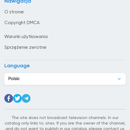
Nawigacja
Chile
O stronie
Chiny
Copyright DMCA
Chorwacja
Warunki użytkowania
Cypr
Sprzężenie zwrotne
Czarnogóra
Czechy
Language
Dania
Polski
Dominikana
Dżibuti
Egipt
Ekwador
The site does not broadcast television channels. In our
catalog only links to. sites. If you are the owner of the channel,
El Salvador
and do not want to publish in our catalog, please contact us