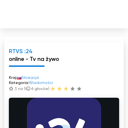
RTVS :24
online - Tv na żywo
Kraj:
Słowacja
Kategoria:
Wiadomości
3 na 5
6
głosów)