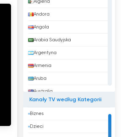
Algieria
Andora
Angola
Arabia Saudyjska
Argentyna
Armenia
Aruba
Australia
Kanały TV według Kategorii
Austria
Biznes
Azerbejdżan
Dzieci
Bahrajn