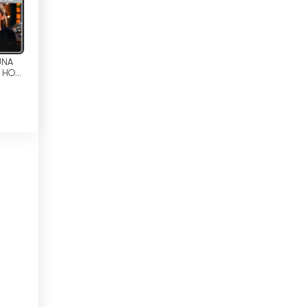
Dżibuti
Egipt
Ekwador
UNA
 HOY
! |
El Salvador
/7
Estonia
Etiopia
Filipiny
Finlandia
Francja
Ghana
Grecja