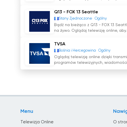
Q13 - FOX 13 Seattle
Stany Zjednoczone
Ogólny
Bądź na bieżąco z Q13 - FOX 13 Seattl
na żywo. Oglądaj telewizję online, aby..
TVSA
Bośnia i Hercegowina
Ogólny
Oglądaj telewizję online dzięki trans
programów telewizyjnych, wiadomości i 
Menu
Nawi
Telewizja Online
O stro