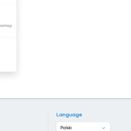
Irlandia
Islandia
smisji
Izrael
Jamajka
Japonia
Jemen
Jordania
Kambodża
Kamerun
Language
Kanada
Polski