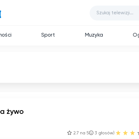
ości
Sport
Muzyka
Og
na żywo
2.7 na 5
3
głosów)