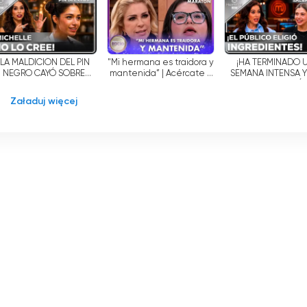
internecie za darmo
¡LA MALDICIÓN DEL PIN
"Mi hermana es traidora y
¡HA TERMINADO 
NEGRO CAYÓ SOBRE
mantenida” | Acércate a
SEMANA INTENSA Y
ICHELLE! | MASTERCHEF
Rocío
TOCA SALVACIÓN
24/7
MASTERCHEF 24
Załaduj więcej