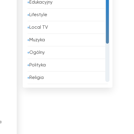
Edukacyjny
Bangladesz
Lifestyle
Barbados
Local TV
Belgia
Muzyka
Belize
Ogólny
Benin
Polityka
Bhutan
Religia
Białoruś
Rozrywka
Boliwia
Shopping
Bośnia i Hercegowina
Sport
Brazylia
a
Wiadomości
Brunei