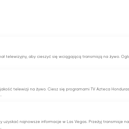
anał telewizyjny, aby cieszyć się wciągającą transmisją na żywo. Ogl
jakość telewizji na żywo. Ciesz się programami TV Azteca Honduras
.
y uzyskać najnowsze informacje w Las Vegas. Przeżyj transmisje n
.