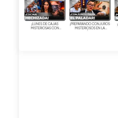
telewizyjnym w Gwatemali.
Azteca Guatemala oglądaj na żywo w 
¡LUNES DE CAJAS
¡PREPARANDO CONJUROS
MISTERIOSAS CON
MISTERIOSOS EN LA
PODERES OCULTOS! |
COCINA MÁS FAMOSA DE
M
MASTERCHEF 24/7
MÉXICO! | MASTERCHEF
24/7