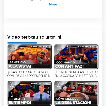
menonton TV online secara gratis dari rumah
Anda! TV Azteca Guate menawarkan kepada
pemirsanya program-program hiburan,
informasi, dan konten berita terbaik dari
Guatemala. Sejak diluncurkan, saluran ini telah
menjadi media televisi yang paling banyak
diNonton di Guatemala, dengan program yang
Video terbaru saluran ini
bervariasi, mulai dari program pendidikan,
anak-anak, olahraga, berita, serial,
dokumenter, film, pertunjukan langsung, dan
masih banyak lagi.
TV Azteca Guate adalah perusahaan yang
¡GRAN SORPRESA DE LA NOCHE
¡UN RETO NUNCA ANTES VISTO
berkomitmen untuk pengembangan wilayah,
CON LOS GANADORES DEL RETO!
EN LA COCINA DE MASTERCHEF!
itulah sebabnya ia menawarkan pemirsanya
| MASTERCHEF 24/7
| MASTERCHEF 24/7
program berkualitas, dengan konten yang
mempromosikan pendidikan, budaya, ilmu
pengetahuan dan teknologi. Saluran ini juga
mendukung produksi lokal, termasuk program
yang diproduksi secara nasional, serta produksi