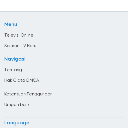
Tv musik
Benin
TV Olahraga
Bhutan
Menu
Tv umum
Bolivia
Televisi Online
Bosnia dan Herzegovina
Saluran TV Baru
Brasil
Navigasi
Britania Raya
Tentang
Brunei Darussalam
Hak Cipta DMCA
Bulgaria
Ketentuan Penggunaan
Ceko
Umpan balik
Chad
Chili
Language