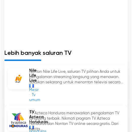
Lebih banyak saluran TV
Nile
Nonton Nile Life Live, saluran TV pilihan Anda untuk
Life
pengalaman streaming langsung yang menawan.
Live
Saksikan sekarang untuk menonton televisi secara...
Mesir
Tv
umum
TV
TV Azteca Honduras menawarkan pengalaman TV
Azteca
langsung terbaik. Nikmati program TV Azteca
Honduras
Honduras dan Nonton TV online secara gratis. Dari
berita...
Honduras