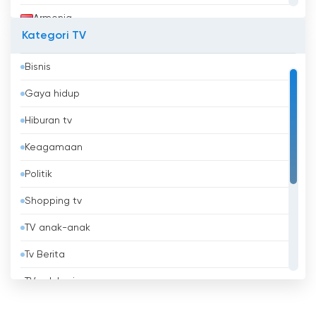
Armenia
Kategori TV
Aruba
Bisnis
Australia
Gaya hidup
Austria
Hiburan tv
Azerbaijan
Keagamaan
Bahrain
Politik
Bangladesh
Shopping tv
Barbados
TV anak-anak
Belanda
Tv Berita
Belarus
TV edukasi
Belgia
TV lokal
Belize