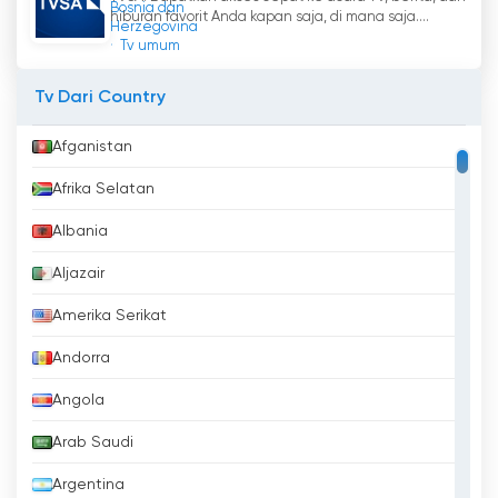
Bosnia dan
hiburan favorit Anda kapan saja, di mana saja....
Herzegovina
Tv umum
Tv Dari Country
Afganistan
Afrika Selatan
Albania
Aljazair
Amerika Serikat
Andorra
Angola
Arab Saudi
Argentina