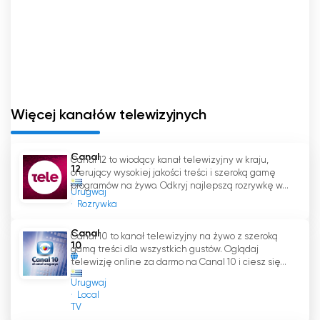
Sieć oferuje również programy edukacyjne i
kulturalne, a także treści rozrywkowe dla całej
rodziny. Obejmuje to programy sportowe,
dokumentalne, seriale, filmy, programy dla
dzieci i programy informacyjne. Ta sieć
telewizyjna nadaje również programy radiowe i
oferuje informacje o pogodzie i ruchu
Więcej kanałów telewizyjnych
drogowym.
Canal
Canal 12 to wiodący kanał telewizyjny w kraju,
La Red to świetna opcja dla tych, którzy chcą
12
oferujący wysokiej jakości treści i szeroką gamę
oglądać bezpłatną telewizję internetową. Sieć
programów na żywo. Odkryj najlepszą rozrywkę w...
Urugwaj
ta oferuje szeroki wybór treści dla wszystkich
Rozrywka
gustów, od programów rozrywkowych po
bieżące wiadomości. Ponadto użytkownicy
Canal
Canal 10 to kanał telewizyjny na żywo z szeroką
mogą cieszyć się wybranymi programami z
10
gamą treści dla wszystkich gustów. Oglądaj
prywatnych kanałów w dowolnym miejscu i
telewizję online za darmo na Canal 10 i ciesz się...
czasie. La Red to doskonały wybór dla tych,
Urugwaj
którzy chcą oglądać bezpłatną telewizję na
Local
TV
żywo przez Internet.