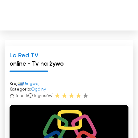
La Red TV
online - Tv na żywo
Kraj:
Urugwaj
Kategoria:
Ogólny
4 na 5
5
głosów)