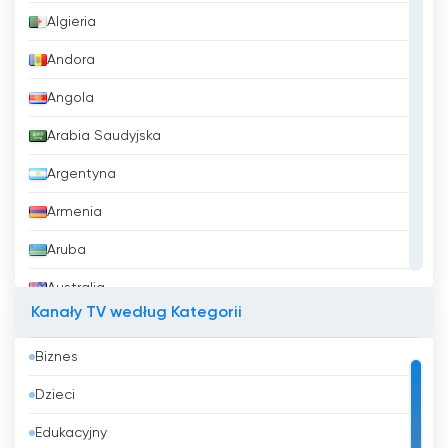
Algieria
Andora
Angola
Arabia Saudyjska
Argentyna
Armenia
Aruba
Australia
Kanały TV według Kategorii
Austria
Biznes
Azerbejdżan
Dzieci
Bahrajn
Edukacyjny
Bangladesz