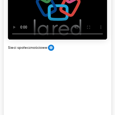
Sieci społecznościowe: