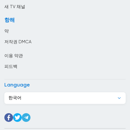
멕시코
새 TV 채널
모로코
항해
모리셔스
약
모리타니
저작권 DMCA
모잠비크
이용 약관
몬테네그로
피드백
몰디브
몰르 더바
Language
몰타
한국어
미국
미얀마
바레인