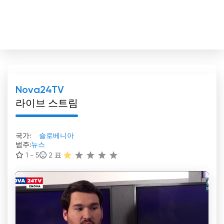
Nova24TV
라이브 스트림
국가:
슬로베니아
범주:
뉴스
1 - 5
2
표