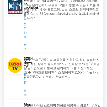
Canal
온두라스 최고의 라이브 TV 채널인 Canal 36 Cholusat
36
Sur는 온라인에서 무료로 TV를 시청할 수 있는 기회를 제
Cholusat
공합니다. 다양한 프로그램, 뉴스, 스포츠, 엔터테인먼트
Sur
등을 Canal 36 Cholusat Sur에서 하나도 놓치지 마세요!
온두라스...
온
두
라
스
뉴
스
DZRH
DZRH 뉴스 TV 라이브 스트림을 시청하고 최신 뉴스와 시
News
사를 최신 상태로 유지하세요. 이 신뢰할 수 있는 TV 채널
TV
을 온라인으로 시청하고 편리하게 TV를 시청하세요.
DZRHTV라고도 알려진 뉴스 텔레비전 DZRH는 마닐라 방
필
송국(MBC)이 소유하고 운영하는...
리
핀
뉴
스
A1on
원활한 라이브 스트리밍 경험을 제공하는 최고의 TV 채널