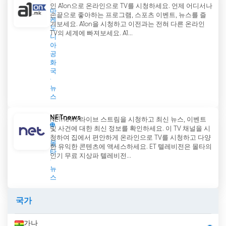
인 A1on으로 온라인으로 TV를 시청하세요. 언제 어디서나
마
손끝으로 좋아하는 프로그램, 스포츠 이벤트, 뉴스를 즐
케
겨보세요. A1on을 시청하고 이전과는 전혀 다른 온라인
도
TV의 세계에 빠져보세요. A1...
니
아
공
화
국
뉴
스
NETnews
NETnews 라이브 스트림을 시청하고 최신 뉴스, 이벤트
및 사건에 대한 최신 정보를 확인하세요. 이 TV 채널을 시
청하여 집에서 편안하게 온라인으로 TV를 시청하고 다양
몰
한 유익한 콘텐츠에 액세스하세요. ET 텔레비전은 몰타의
타
인기 무료 지상파 텔레비전...
뉴
스
국가
가나