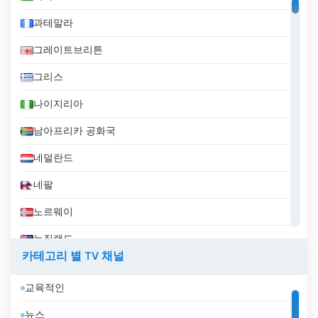
과테말라
그레이트브리튼
그리스
나이지리아
남아프리카 공화국
네덜란드
네팔
노르웨이
뉴질랜드
카테고리 별 TV 채널
니카라과
교육적인
대한민국
뉴스