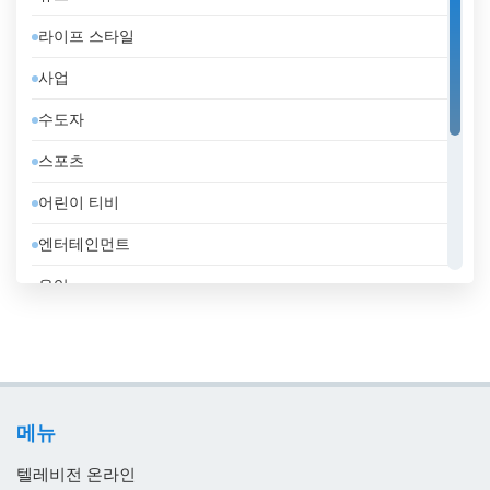
덴마크
라이프 스타일
도미니카 공화국
사업
독일
수도자
라트비아
스포츠
러시아
어린이 티비
레바논
엔터테인먼트
루마니아
음악
룩셈부르크
일반
리비아
정부
리투아니아
지역 텔레비전
마케도니아 공화국
메뉴
홈쇼핑
말레이시아
텔레비전 온라인