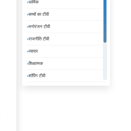
धार्मिक
इंडोनेशिया
बच्चों का टीवी
इथियोपिया
मनोरंजन टीवी
इराक
राजनीति टीवी
ईरान
व्यापार
उज़्बेकिस्तान
शिक्षात्मक
उरुग्वे
शॉपिंग टीवी
एंडोरा
संगीत
एलजीरिया
समाचार
एस्तोनिया
सामान्य टीवी
ऑस्ट्रिया
स्थानीय टीवी
ऑस्ट्रेलिया