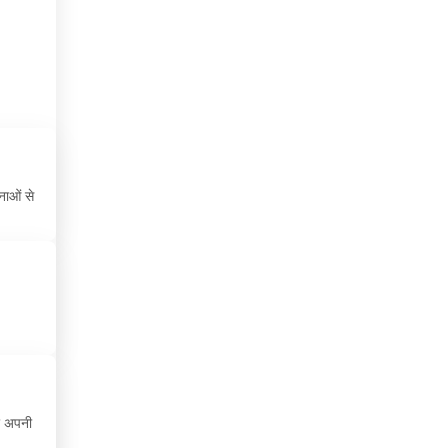
चाड
चिली
चीन
चेक रिपब्लिक
जमैका
नाओं से
जर्मनी
जापान
ज़िबूटी
जॉर्जिया
जॉर्डन
र अपनी
टर्की