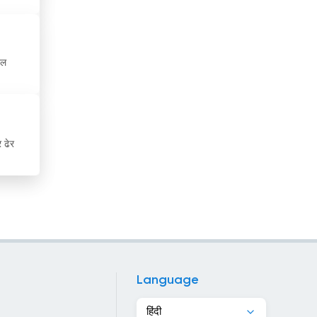
ट्यूनीशिया
डेनमार्क
ेल
डोमिनिकन गणराज्य
तजाकिस्तान
ताइवान
 ढेर
तुर्कमेनिस्तान
त्रिनिदाद और टोबैगो
थाईलैंड
दक्षिण अफ्रीका
Language
दक्षिण कोरिया
हिंदी