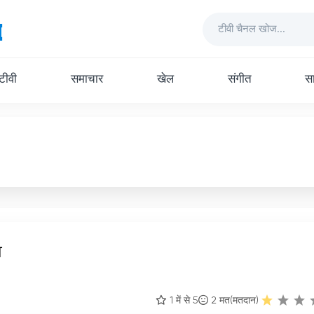
 टीवी
समाचार
खेल
संगीत
सा
व
1 में से 5
2
मत(मतदान)