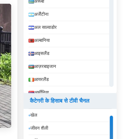
अरूबा
अर्जेंटीना
अल साल्वाडोर
अल्बानिया
आइसलैंड
आज़रबाइजान
आयरलैंड
आर्मीनिया
कैटेगरी के हिसाब से टीवी चैनल
इक्वेडोर
खेल
इज़राइल
जीवन शैली
इटली