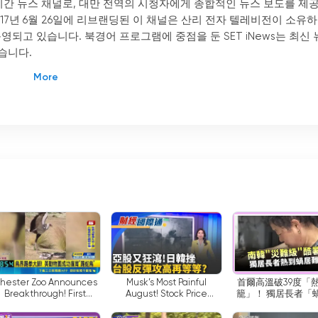
 24시간 뉴스 채널로, 대만 전역의 시청자에게 종합적인 뉴스 보도를 제
2017년 6월 26일에 리브랜딩된 이 채널은 산리 전자 텔레비전이 소유
운영되고 있습니다. 북경어 프로그램에 중점을 둔 SET iNews는 최신 
습니다.
 온라인으로 TV를 시청할 수 있도록 라이브 스트림을 통해 제공된다는 
여 사람들이 컴퓨터, 스마트폰 또는 기타 인터넷에 연결된 장치에서 
디지털 플랫폼을 수용함으로써 SET iNews는 변화하는 미디어 환경
 부응하고 있습니다.
를 통해 시청자는 필요할 때 언제든지 뉴스 보도를 시청할 수 있습니
00~21:00(현지 시간)에 뉴스 프로그램이 가득합니다. 주말에는 현지 시간으로
0:00에 방송합니다. 이 광범위한 커버리지를 통해 시청자는 주중은 물론 주말에
제에 대한 흥미로운 토론을 시청자에게 제공합니다. 이러한 토크쇼는
의 프로그램 라인업에 가치를 더합니다. 또한 01:00에 시작하는 
신 뉴스를 따라잡고 최신 소식을 접할 수 있습니다.
hester Zoo Announces
Musk’s Most Painful
首爾高溫破39度「
Breakthrough! First
August! Stock Price
籠」！ 獨居長者「蝸居難
Successful Breeding of
Plummets 13.6%, Over $7
眠」熱到沒力氣｜三
스 및 정보 소스로 자리 잡았습니다. 시의적절하고 정확한 뉴스를 전달
Endangered
Trillion in Market Value
iNEWS