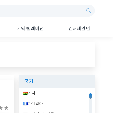
지역 텔레비전
엔터테인먼트
국가
가나
과테말라