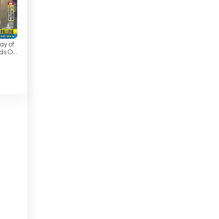
미얀마
채
게
바레인
바베이도스
ay of
ds Off
기
 Night
바티칸 시국
방송
| ...
디지
방글라데시
를
베냉
베네수엘라
베트남
벨기에
벨라루스
벨리즈