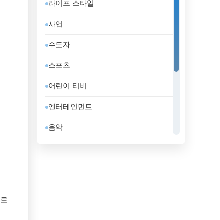
라이프 스타일
도미니카 공화국
사업
독일
수도자
라트비아
스포츠
러시아
어린이 티비
레바논
엔터테인먼트
루마니아
음악
룩셈부르크
일반
리비아
정부
리투아니아
지역 텔레비전
마케도니아 공화국
으로
홈쇼핑
말레이시아