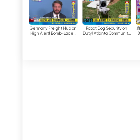
Stations to Veri...
日線「買黑賣紅」｜三立財
위한 노력과 라이브 스트리밍을 통한 가용성 덕분
經iNEWS
널이 되었습니다. 실시간 방송을 시청하든 녹화된 프
정보를 얻을 수 있도록 지원합니다.
Germany Freight Hub on
Robot Dog Security on
真
High Alert! Bomb-Laden
Duty! Atlanta Community
결론적으로, SET iNews 채널은 대만의 대표적인
Drone Found at Leipzig
Introduces Patrols,
高
능을 통해 시청자는 온라인으로 TV를 시청할 수 있
Airport, Disrupting Global
Cutting Costs in Half and
등 채널의 광범위한 프로그램 일정을 통해 시청자는 하
L...
Boost...
털 시대에 성공적으로 적응하여 시청자의 변화하는
공고히 하고 있습니다.
SET iNEWS 실시간 무료보기