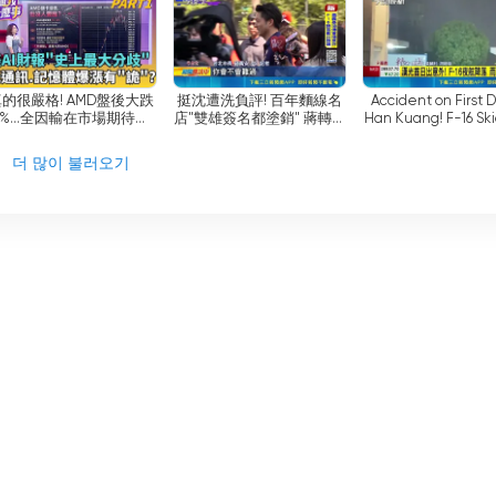
Secretarybird in 95 Y...
Evaporat...
에 뉴스 콘텐츠에 편리하게 액세스하고자 하는 시청자들이 선호하는 
로그램을 시청하든, SET iNews는 시청자가 원하는 시간에 유연하
的很嚴格! AMD盤後大跌
挺沈遭洗負評! 百年麵線名
Accident on First D
8%...全因輸在市場期待太
店"雙雄簽名都塗銷" 蔣轉頭
Han Kuang! F-16 Ski
 뉴스 채널로, 주로 중국어 뉴스를 24시간 제공합니다. 라이브 스트림 
? "建榮"母公司最強支持
走人不想回? 簽名遭蓋蔣粉
Wet Runway During
어 뉴스 콘텐츠에 쉽게 액세스할 수 있습니다. 토크쇼와 심야 반복 
古?!玻纖布搭AI轉骨..補漲
不滿出征店家｜三立財經
Landing, Pilot Safe 
더 많이 불러오기
루 중 언제든 최신 정보를 얻을 수 있습니다. SET i뉴스 채널은 
可期?│【關我什麼事
iNEWS
PART1】陳斐娟 主持
 선호도에 부응하고 대만에서 신뢰할 수 있는 뉴스 소스로서의 입지
│20260806｜三立財經
iNEWS