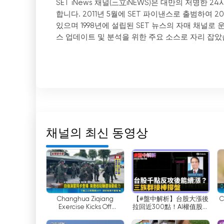
SET iNews 채널(三立iNEWS)은 대만의 저명한
합니다. 2011년 5월에 SET 파이낸스로 출범하여 
있으며 1998년에 설립된 SET 뉴스의 자매 채널로 
스 업데이트 및 분석을 위한 주요 소스로 자리 잡았
SET i뉴스 채널의 주요 장점 중 하나는 시청자가
입니다. 이 기능은 채널의 도달 범위를 크게 확장하
리하게 뉴스 콘텐츠에 액세스할 수 있게 해줍니다. 
적응하여 점점 더 기술에 정통한 시청자의 선호도에
주당 69시간의 라이브 뉴스캐스트 프로그램 편성표
평일에는 07:00~10:00, 11:00~14:00, 16:
채널의 최신 동영상
07:00~09:00, 12:00~14:00, 17:00~2
시사에 대한 최신 정보를 얻을 수 있습니다.
밤 시간대에는 녹화 토크쇼를 통해 다양한 관심 주
다른 관점을 제공하고 심층적인 분석을 제시하여 채널
야 반복 방송을 통해 이전 방송을 놓친 시청자가 최
Changhua Ziqiang
【#盤中解析】台股大漲後
C
Exercise Kicks Off
拉回近300點！AI權值股熄
Simultaneously! Military
火、矽光子逆勢強 分析師
SET iNews 채널은 대만에서 신뢰할 수 있는 뉴
Sets Up Requisition
喊：合理回檔別殺低 沿五