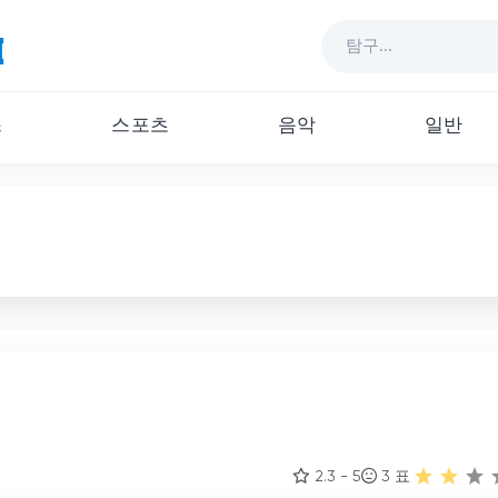
스
스포츠
음악
일반
2.3 - 5
3
표