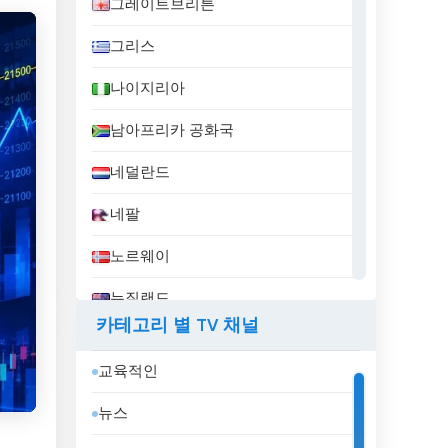
그레이트브리튼
그리스
나이지리아
남아프리카 공화국
네덜란드
네팔
노르웨이
뉴질랜드
카테고리 별 TV 채널
니카라과
교육적인
대한민국
뉴스
덴마크