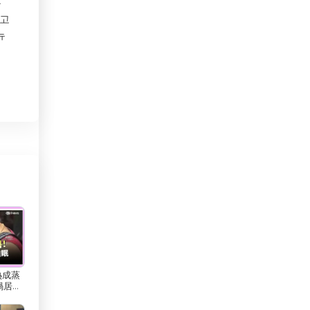
공
하고
멕시코
뉴
모로코
모리셔스
점
편
모리타니
에
모잠비크
다.
몬테네그로
도
몰디브
몰르 더바
 색
몰타
심
熱成蒸
미국
立財經
하기