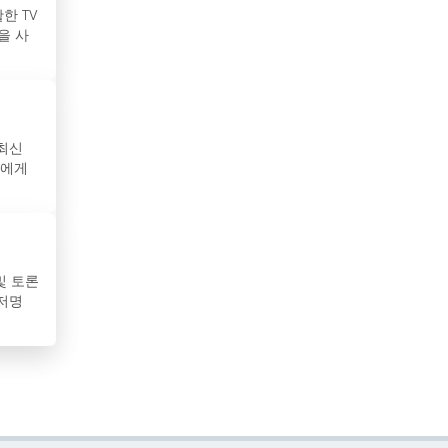
한 TV
수리남
을 사
스리랑카
스웨덴
 최신
스위스
라에게
스페인
슬로바키아
및 토론
슬로베니아
 저명
시리아
아랍에미리트
아루바