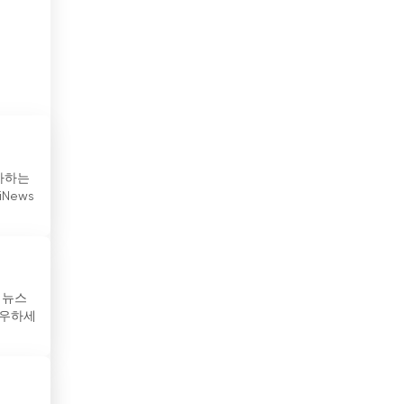
보스니아 헤르체고비나
볼리비아
부탄
불가리아
브라질
좋아하는
News
브루나이
사우디아라비아
산마리노
 뉴스
로우하세
세네갈
세르비아
수단