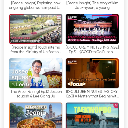
[Peace Insight] Exploring how
[Peace Insight] The story of Kim
ongoing global wars impact the
Jae-hyeon, a young
아리랑 TV/라디오는 라이브 스트리밍 옵션을 제공
internationally sensitive
sportscaster who dreams of a
Korean...
unified...
함으로써 지리적 장벽을 효과적으로 허물고 세계 곳
곳의 사람들이 한국 문화와 예술의 풍요로움을 경험
할 수 있도록 지원하고 있습니다. 전통 음악 공연, 요
리 시연, 한국의 아름다움을 담은 여행 다큐멘터리
등 시청자들은 이제 장소에 구애받지 않고 매혹적인
[Peace Insight] Youth interns
[K-CULTURE MINUTES: K-STAGE]
순간을 실시간으로 감상할 수 있습니다.
from the Ministry of Unification
Ep.31 《GOOD to Go Busan -
managing an experiential
One Stage, All K-Arts》
space...
또한 아리랑 TV/라디오의 라이브 스트리밍 기능은
시청자가 콘텐츠에 참여할 수 있는 인터랙티브 플랫
폼을 제공합니다. 소셜 미디어 통합 및 라이브 채팅
옵션을 통해 시청자는 자신의 생각을 공유하고, 질문
하고, 다른 팬들과 소통할 수 있습니다. 이를 통해 공
[The Art of Pairing] Ep.12 Joseon
[K-CULTURE MINUTES: K-STORY]
squash & Lee Gang Ju
Ep.31 A Mystery that Begins with
동체 의식을 함양하고 더욱 몰입감 있는 시청 경험을
a Used Camera 《Focus》
제공합니다.
아리랑 TV/라디오는 라이브 스트리밍 기능 외에도
다양한 온디맨드 콘텐츠를 제공합니다. 따라서 시청