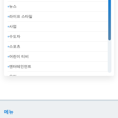
뉴스
덴마크
라이프 스타일
도미니카 공화국
사업
독일
수도자
라트비아
스포츠
러시아
어린이 티비
레바논
엔터테인먼트
루마니아
음악
룩셈부르크
일반
리비아
정부
리투아니아
지역 텔레비전
마케도니아 공화국
메뉴
홈쇼핑