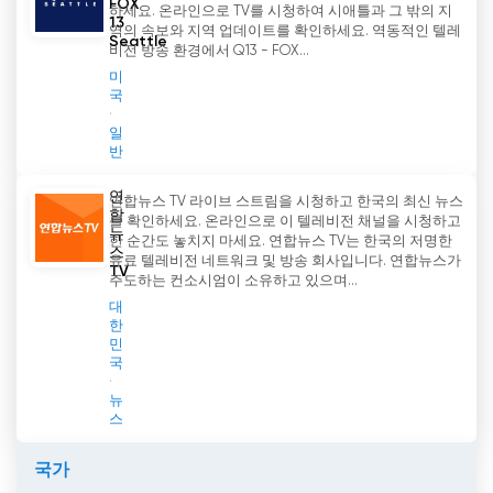
FOX
하세요. 온라인으로 TV를 시청하여 시애틀과 그 밖의 지
13
역의 속보와 지역 업데이트를 확인하세요. 역동적인 텔레
Seattle
비전 방송 환경에서 Q13 - FOX...
미
국
일
반
연
연합뉴스 TV 라이브 스트림을 시청하고 한국의 최신 뉴스
합
를 확인하세요. 온라인으로 이 텔레비전 채널을 시청하고
뉴
한 순간도 놓치지 마세요. 연합뉴스 TV는 한국의 저명한
스
유료 텔레비전 네트워크 및 방송 회사입니다. 연합뉴스가
TV
주도하는 컨소시엄이 소유하고 있으며...
대
한
민
국
뉴
스
국가