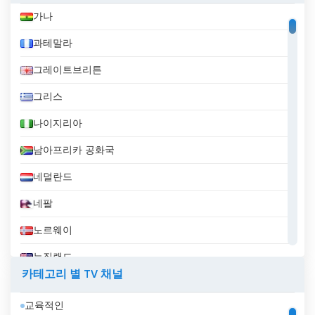
가나
과테말라
그레이트브리튼
그리스
나이지리아
남아프리카 공화국
네덜란드
네팔
노르웨이
뉴질랜드
카테고리 별 TV 채널
니카라과
교육적인
대한민국