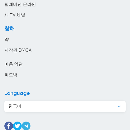
말레이시아
텔레비전 온라인
멕시코
새 TV 채널
모로코
항해
모리셔스
약
모리타니
저작권 DMCA
모잠비크
이용 약관
몬테네그로
피드백
몰디브
몰르 더바
Language
몰타
한국어
미국
미얀마