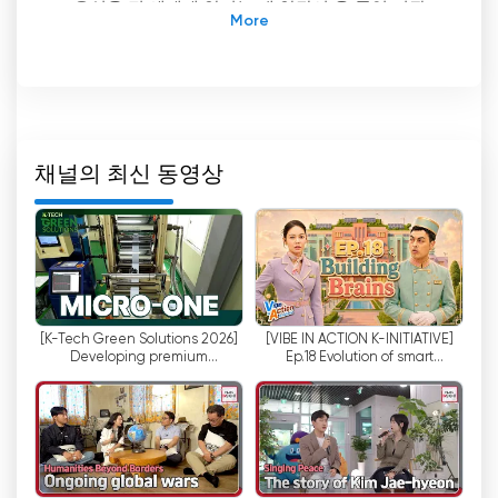
고유성을 전 세계에 알리는 데 앞장서 온 공익 기관
입니다. 방송, 미디어, 광고 산업의 발전과 문화 예술
의 진흥을 위해 노력해온 아리랑TV/라디오는 한국
콘텐츠의 우수성을 세계에 알리는 대표적인 글로벌
플랫폼으로 자리매김하고 있습니다.
아리랑 TV/라디오를 차별화하는 주요 기능 중 하나
채널의 최신 동영상
는 라이브 스트리밍 기능입니다. 온라인으로 콘텐츠
를 소비하는 사람들이 점점 더 많아지고 있는 오늘날
의 디지털 시대에 아리랑 TV/라디오는 원활한 라이
브 스트리밍 경험을 제공함으로써 이러한 트렌드를
수용했습니다. 이를 통해 전 세계 시청자들은 온라인
으로 TV를 시청하고 한국의 최신 소식을 접할 수 있
[K-Tech Green Solutions 2026]
[VIBE IN ACTION K-INITIATIVE]
습니다.
Developing premium
Ep.18 Evolution of smart
atmospheric facilities, MICRO-
buildings
아리랑 TV/라디오의 라이브 스트리밍 기능은 정규
ONE
프로그램에만 국한되지 않습니다. 특별 이벤트, 문화
축제, 유명 인사 독점 인터뷰 등 다양한 콘텐츠를 제
공합니다. 이를 통해 시청자들은 다양한 관심사와 취
향에 맞는 다양한 콘텐츠를 접할 수 있습니다.