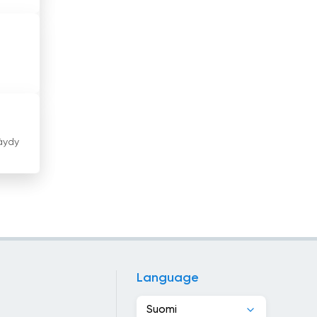
Kanada
Kap Verde
Kazakstan
Kenia
Kiina
äydy
Kirgisia
Kolumbia
Kongon tasavalta
Korean tasavalta
Language
Kosovo
Suomi