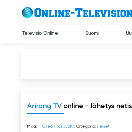
Televisio Online
Suomi
Uu
Arirang TV
online - lähetys neti
Maa:
Korean tasavalta
Kategoria:
Yleiset