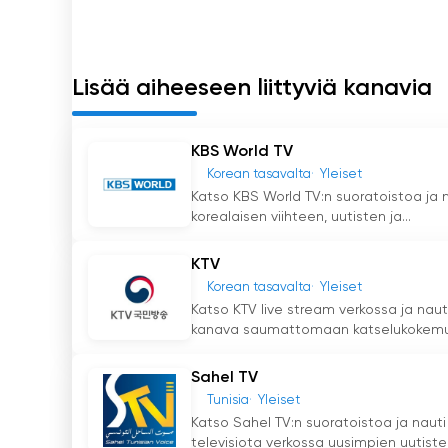
levittääkseen Korean ainutlaatuisuutta maailm
Arirang TV Katso suoratoisto nyt verk
Lisää aiheeseen liittyviä kanavia
KBS World TV
Korean tasavalta
Yleiset
Katso KBS World TV:n suoratoistoa ja 
korealaisen viihteen, uutisten ja...
KTV
Korean tasavalta
Yleiset
Katso KTV live stream verkossa ja nauti
kanava saumattomaan katselukokemuk
Sahel TV
Tunisia
Yleiset
Katso Sahel TV:n suoratoistoa ja nauti
televisiota verkossa uusimpien uutisten,