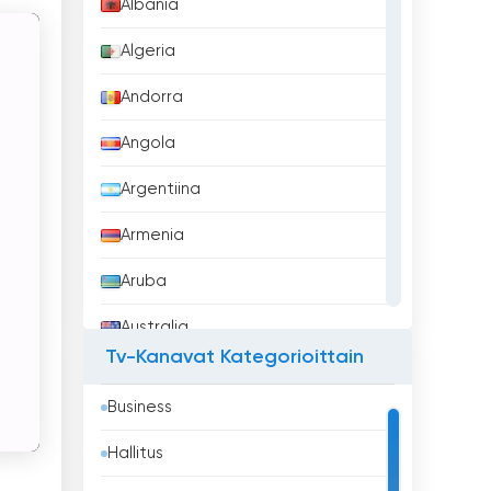
Albania
Algeria
Andorra
Angola
Argentiina
Armenia
Aruba
Australia
Tv-Kanavat Kategorioittain
Azerbaidžan
Business
Bahrain
Hallitus
Bangladesh