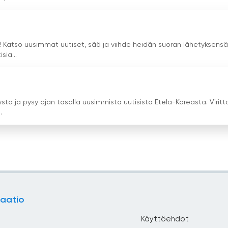
e! Katso uusimmat uutiset, sää ja viihde heidän suoran lähetyksensä
sia...
tä ja pysy ajan tasalla uusimmista uutisista Etelä-Koreasta. Viritt
.
aatio
Käyttöehdot