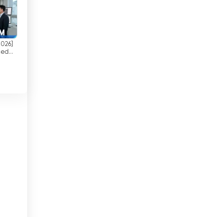
Georgia
Ghana
Guatemala
2026]
ced
tions,
Haiti
(케이투
”
Honduras
Hongkong
Indonesia
y
Intia
Irak
Irakin Kurdistan
Iran