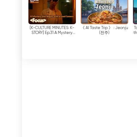
Korean...
Lisäksi Arirang TV/Radion suoratoisto-ominaisuus
voivat osallistua sisältöön. Sosiaalisen median
jakaa ajatuksiaan, esittää kysymyksiä ja olla
[K-CULTURE MINUTES: K-
《 AI Taste Trip 》 : Jeonju
T
STORY] Ep.31 A Mystery
(전주)
t
yhteisöllisyyttä ja mahdollistaa entistä syväl
that Begins with a Used
Camera 《Focus》
Suoratoisto-ominaisuuksiensa lisäksi Arirang T
Tämä tarkoittaa, että katsojat voivat katsoa s
haluamallaan tavalla. Arirang TV/Radio varmista
ohjelmia, olipa kyse sitten unohtuneiden jaksoj
Arirang TV/Radion omistautuminen yleisradioto
sen innovatiivisessa lähestymistavassa sisäll
tarjoamalla saumattoman verkkokatselukokem
muuttuvaan mediamaisemaan. Tästä hyötyvät pa
myös mainostajat ja sisällöntuottajat, jotka v
alustan kautta.
Yhteenvetona voidaan todeta, että Arirang TV/