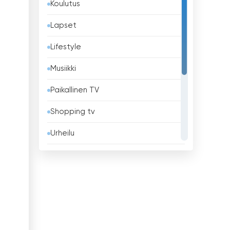
Koulutus
Barbados
Lapset
Belgia
Lifestyle
Belize
Musiikki
Benin
Paikallinen TV
Bhutan
Shopping tv
Bolivia
Urheilu
Bosnia ja Hertsegovina
Uskonnollinen
Brasilia
Uutiset
Brunei
Viihde
Bulgaria
Yleiset
Chile