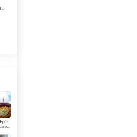
tta
Costa Rica
Djibouti
Dominikaaninen tasavalta
t.
Ecuador
t
Egypti
El Salvador
Espanja
Etelä-Afrikka
Etiopia
 Ep.12
Filippiinit
 Lee