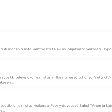
alle. Sen suoratoisto-ominaisuuksien ansiosta
ossa
nauti monenlaisista kiehtovista televisio-ohjelmista verkossa. Upp
 suosikki televisio-ohjelmistasi milloin ja missä tahansa. Viritä KTV-
seen,...
 suosikkiohjelmistasi verkossa. Pysy yhteydessä Sahel TV:hen ja kat
...