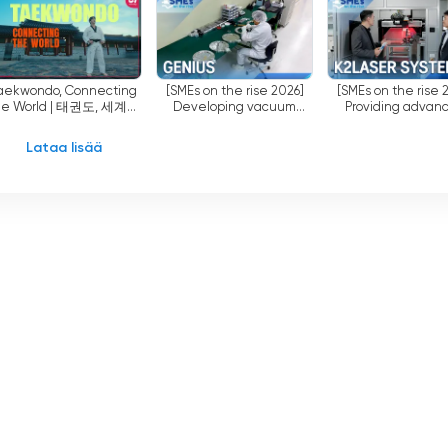
 tarjoaa katsojille interaktiivisen foorumin, jonka avulla he
 integroinnin ja live-chat-vaihtoehtojen avulla katsojat voivat
 vuorovaikutuksessa muiden fanien kanssa. Tämä edistää
aekwondo, Connecting
[SMEs on the rise 2026]
[SMEs on the rise 
he World | 태권도, 세계를
Developing vacuum
Providing advan
lisemmän katselukokemuksen.
잇다
valves for cutting-edge
industrial laser solu
industries, “GENIUS(제니
“K2LASER SYSTEM
Lataa lisää
V/Radio tarjoaa myös laajan valikoiman tilattavaa sisältöä.
어스)”
레이저시스템)
uosikkiohjelmiaan, dokumentteja ja musiikkiesityksiä
a, että katsojilla on käytössään laaja kirjasto korkealaatuisia
en katsomisesta tai uuden sisällön tutkimisesta.
iminnan, tiedotusvälineiden ja mainosalan kehittämiselle näky
ön toimittamiseen. Ottamalla käyttöön suoratoiston ja
uksen Arirang TV/Radio on sopeutunut menestyksekkäästi
itsi katsojat, jotka voivat nyt katsoa televisiota verkossa,
oivat tavoittaa maailmanlaajuisen yleisön Arirang TV/Radion
Radio on julkisen palvelun virasto, joka tekee kaikkensa