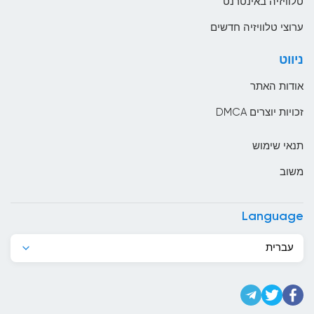
טלוויזיה באינטרנט
בהוטן
ערוצי טלוויזיה חדשים
בולגריה
ניווט
בוליביה
אודות האתר
בוסניה והרצגובינה
זכויות יוצרים DMCA
בחריין
תנאי שימוש
בלארוס
משוב
בלגיה
בליז
Language
בנגלדש
עברית
בנין
ברבדוס
ברוניי