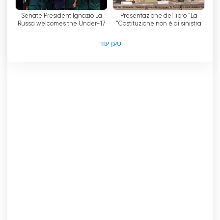
Senato WebTV צפה בסטרימינג בשידור
חי באינטרנט
Senate President Ignazio La
Presentazione del libro "La
Russa welcomes the Under-17
Costituzione non è di sinistra"
European Champion national
football team
טען עוד