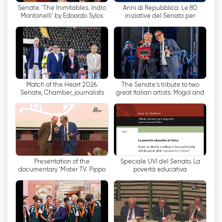
Senate. ‘The Inimitables. Indro
80 Anni di Repubblica. Le
Montanelli’ by Edoardo Sylos
iniziative del Senato per
דמוקרטיזציה זו של הגישה לבניין הסנאט הביאה יתרונות
Labini
celebrare la nascita della
רבים. ראשית, לאזרחים יש הזדמנות לקבל מידע בזמן
Repubblica Italiana
אמת על המתרחש בסנאט, מבלי להמתין לדיווחים
מעיתונאים. הם יכולים לגבש דעות משלהם ולקבל
החלטות פוליטיות מושכלות.
Match of the Heart 2026.
The Senate's tribute to two
בנוסף, הטלוויזיה של הסנאט מקדמת שקיפות ואחריות
Senate, Chamber, journalists
great Italian artists: Mogol and
של פוליטיקאים. מתוך ידיעה שהם נצפים על ידי קהל
and singers for the earthquake
Battisti
emergency in...
רחב, סנאטורים מקבלים תמריץ להתנהג בצורה אתית
ולעבוד בצורה אחראית יותר. ערוץ זה מספק הזדמנות
לאזרחים לפקוח עין על נציגיהם ולהעריך את ביצועיהם.
הטלוויזיה של הסנאט היא דוגמה לאופן שבו ניתן
Presentation of the
Speciale UVI del Senato. La
להשתמש בטכנולוגיה כדי לקדם השתתפות דמוקרטית
documentary ‘Mister TV. Pippo
povertà educativa
Baudo story’ at the Senate
וגישה למידע. בזכות ערוץ זה יכול כל אזרח להרגיש חלק
מתהליך קבלת ההחלטות ולתרום באופן פעיל לחיים
הפוליטיים במדינה.