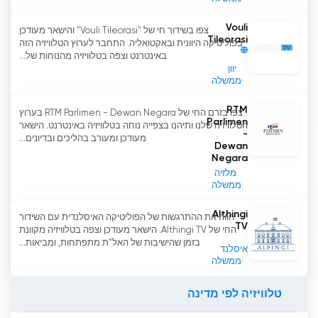
Vouli
צפו בשידור חי של "Vouli Tileorasi" והישאר מעודכן
Tileorasi
בפוליטיקה היוונית ובאקטואליה. התחבר לערוץ הטלוויזיה הזה
באינטרנט וצפה בטלוויזיה מהנוחות של...
יוון
ממשלה
RTM
צפו בזרם החי של RTM Parlimen - Dewan Negara בערוץ
Parlimen
הטלוויזיה שלנו ותיהנו בצפייה נוחה בטלוויזיה באינטרנט. הישאר
-
מעודכן ומעורב בהליכים ובדיונים...
Dewan
Negara
מלזיה
ממשלה
Althingi
חווה את ההתרגשות של הפוליטיקה האיסלנדית עם השידור
TV
החי של Althingi TV. הישאר מעודכן וצפה בטלוויזיה מקוונת
בזמן שהישיבות של האל"ת מתפתחות, ומביאות...
איסלנד
ממשלה
טלוויזיה לפי מדינה