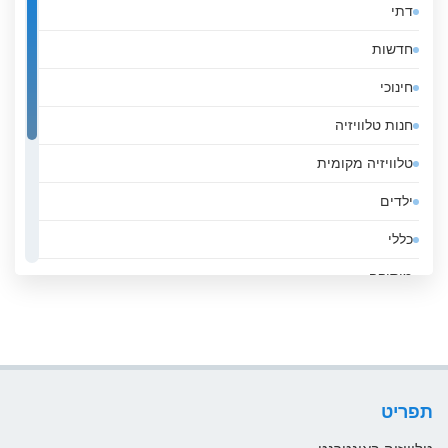
דתי
אלבניה
חדשות
אלג&#039;יריה
חינוכי
אנגולה
חנות טלוויזיה
אנדורה
טלוויזיה מקומית
אסטוניה
ילדים
אפגניסטן
כללי
אקוודור
מוסיקה
ארגנטינה
ממשלה
ארובה
סגנון חיים
ארמניה
ספורט
ארצות הברית
תפריט
עסקים
אתיופיה