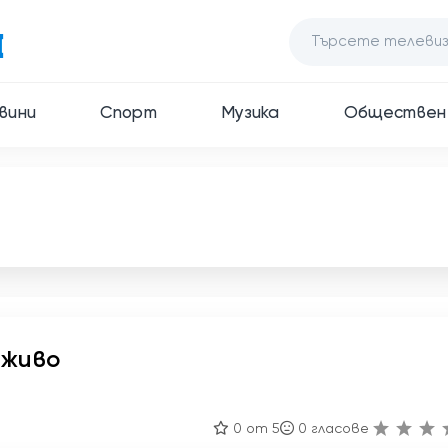
вини
Спорт
Музика
Обществен
 живо
0 от 5
0
гласове