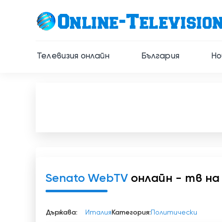
Телевизия онлайн
България
Но
Senato WebTV
онлайн - тв на
Държава:
Италия
Категория:
Политически