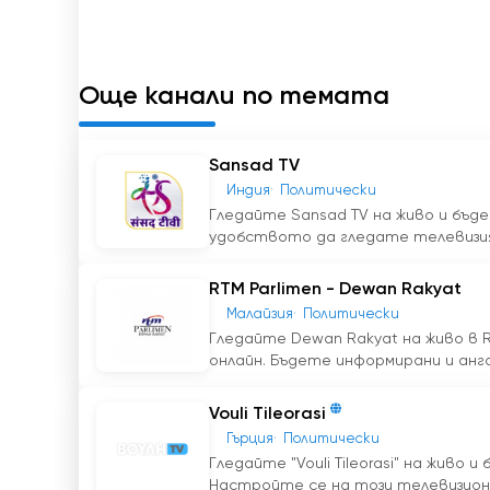
Още канали по темата
Sansad TV
Индия
Политически
Гледайте Sansad TV на живо и бъд
удобството да гледате телевизия 
RTM Parlimen - Dewan Rakyat
Малайзия
Политически
Гледайте Dewan Rakyat на живо в R
онлайн. Бъдете информирани и анга
Vouli Tileorasi
Гърция
Политически
Гледайте "Vouli Tileorasi" на живо
Настройте се на този телевизионен