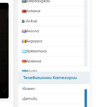
Азербайджан
Албания
Алжир
Ангола
Андорра
Аржентина
Армения
Аруба
Телевизионни Категории
Афганистан
Бизнес
Бангладеш
Детски
Барбадос