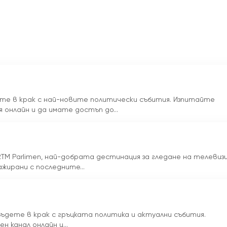
ете в крак с най-новите политически събития. Изпитайте
онлайн и да имате достъп до...
TM Parlimen, най-добрата дестинация за гледане на телевиз
жирани с последните...
 и бъдете в крак с гръцката политика и актуални събития.
 канал онлайн и...