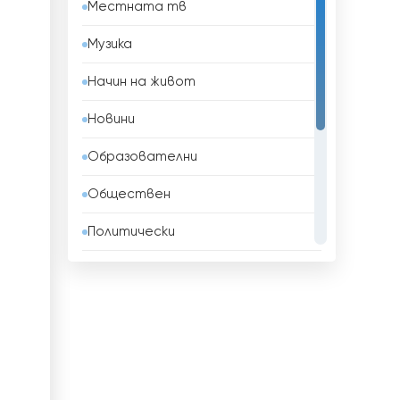
Местната тв
Бахрейн
Музика
Беларус
Начин на живот
Белгия
Новини
Белиз
Образователни
Бенин
Обществен
Боливия
Политически
Босна и Херцеговина
Развлекателни
Бразилия
Религиозни
Бруней
Спорт
Бутан
ТВ Магазини
България