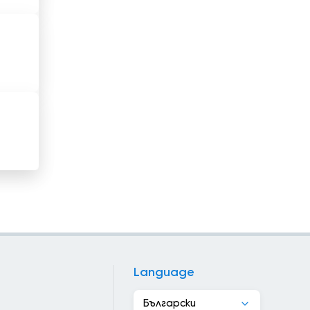
Катар
Кения
Кипър
Киргизстан
Китай
Колумбия
Конго
Косово
Коста Рика
Language
Кот д&#039;Ивоар
Български