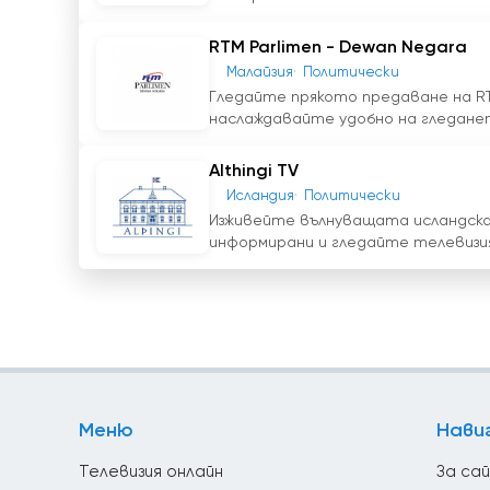
RTM Parlimen - Dewan Negara
Малайзия
Политически
Гледайте прякото предаване на RTM
наслаждавайте удобно на гледането
Althingi TV
Исландия
Политически
Изживейте вълнуващата исландска 
информирани и гледайте телевизия
Меню
Нави
Телевизия онлайн
За са