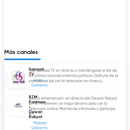
activamente a la vida política del país.
Senato WebTV Ver transmisión en
directo en línea
Más canales
Sansad
Vea Sansad TV en directo y manténgase al día de
TV
los últimos acontecimientos políticos. Disfrute de la
India
comodidad de ver la televisión en línea y...
Gobierno
RTM
Vea la retransmisión en directo del Dewan Rakyat
Parlimen
en RTM Parlimen, el mejor destino para ver la
-
televisión online. Mantente informado y participa
Dewan
en...
Rakyat
Malasia
Gobierno