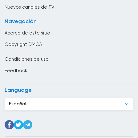
Brunei
Nuevos canales de TV
Bulgaria
Navegación
Cabo Verde
Acerca de este sitio
Camboya
Copyright DMCA
Camerún
Condiciones de uso
Canadá
Feedback
Chad
Chile
Language
China
Español
Chipre
Colombia
Congo