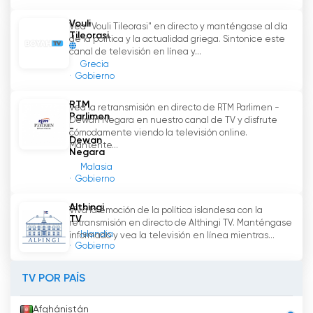
Vouli
Vea "Vouli Tileorasi" en directo y manténgase al día
Tileorasi
de la política y la actualidad griega. Sintonice este
canal de televisión en línea y...
Grecia
Gobierno
RTM
Vea la retransmisión en directo de RTM Parlimen -
Parlimen
Dewan Negara en nuestro canal de TV y disfrute
-
cómodamente viendo la televisión online.
Dewan
Mantente...
Negara
Malasia
Gobierno
Althingi
Viva la emoción de la política islandesa con la
TV
retransmisión en directo de Althingi TV. Manténgase
Islandia
informado y vea la televisión en línea mientras...
Gobierno
TV POR PAÍS
Afghánistán