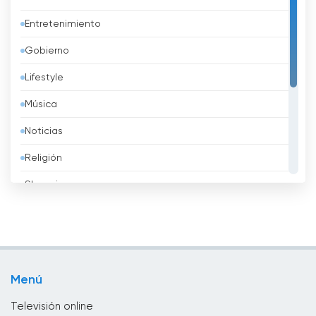
Azerbaidzhán
Entretenimiento
Bahréin
Gobierno
Bangladesh
Lifestyle
Barbados
Música
Belarus
Noticias
Bélgica
Religión
Belice
Shopping
Benin
Sport
Bhután
Televisión infantil
Bolivia
Televisión local
Bosnia y Herzegovina
Menú
TV pública
Brasil
Televisión online