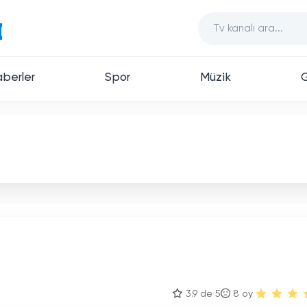
berler
Spor
Müzik
3.9 de 5
8
oy