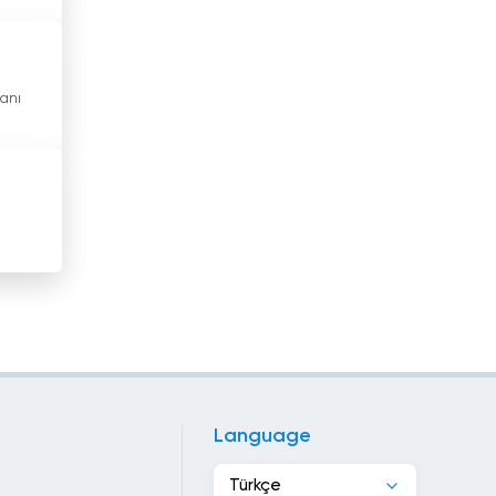
Hong Kong
Irak
anı
İran
İrlanda
İspanya
İsrail
İsveç
İsviçre
İtalya
İzlanda
Language
Jamaika
Türkçe