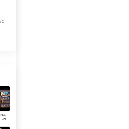
Yerel TV
Brezilya
Brunei
dya
Bulgaristan
Çad
Çek Cumhuriyeti
Cezayir
la
Cibuti
Çin
Danimarka
dya
Dominik Cumhuriyeti
ома,
 на
Ekvador
развој