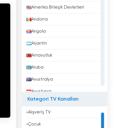
Amerika Birleşik Devletleri
Andorra
Angola
Arjantin
Arnavutluk
Aruba
Avustralya
Avusturya
Kategori TV Kanalları
Azerbaycan
Alışveriş TV
Bahreyn
Çocuk
Bangladeş