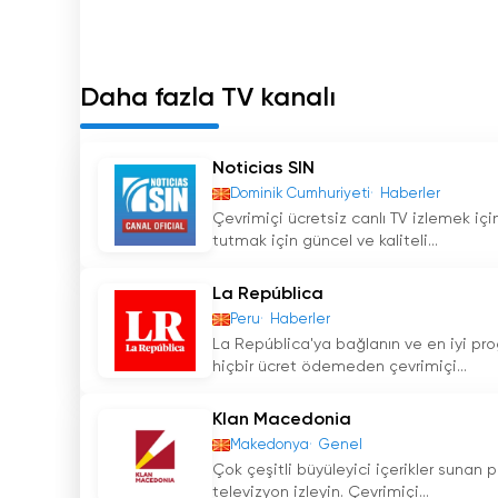
değişen izleyici tercihlerine uyum sağlamasın
tanıdı.
Sonuç olarak, A1 Televizyonu Makedonya Cumhur
Daha fazla TV kanalı
oynamıştır. Geleneksel bir yayın kanalı olarak 
geçirilmesi, kanalın mirasının yaşamasını sağlam
Television, Makedonyalı izleyicilerin sevdikleri 
Noticias SIN
eğlence kaynağı olmaya devam ediyor.
Dominik Cumhuriyeti
Haberler
Çevrimiçi ücretsiz canlı TV izlemek için
A1on kesintisiz canlı yayın izle
tutmak için güncel ve kaliteli...
La República
Peru
Haberler
La República'ya bağlanın ve en iyi progr
hiçbir ücret ödemeden çevrimiçi...
Klan Macedonia
Makedonya
Genel
Çok çeşitli büyüleyici içerikler sunan 
televizyon izleyin. Çevrimiçi...