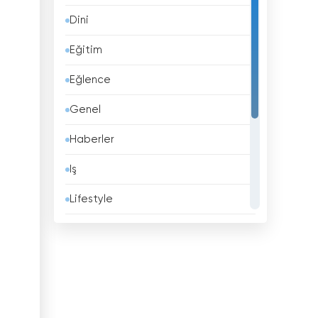
Dini
Barbados
Eğitim
Belçika
Eğlence
Belize
Genel
Benin
Haberler
Beyaz Rusya
Iş
Bhutan
Lifestyle
Birleşik Arap Emirlikleri
Müzik
Birleşik Krallık
Politika
Bolivya
Spor
Bosna Hersek