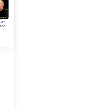
El Salvador
k
Endonezya
ски:
А од
Ermenistan
Estonya
Etiyopya
Fas
i
Fildişi Sahili
Filipinler
Filistin
Finlandiya
Fransa