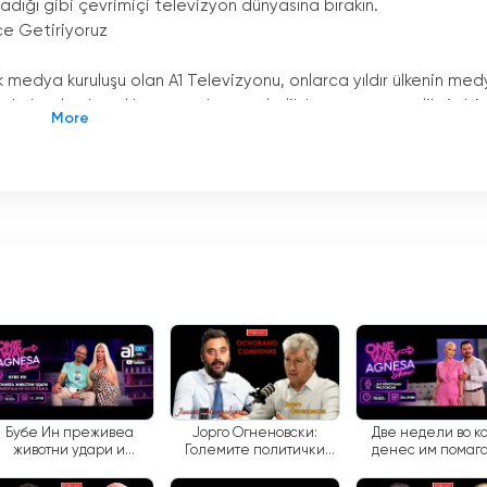
adığı gibi çevrimiçi televizyon dünyasına bırakın.
e Getiriyoruz
medya kuruluşu olan A1 Televizyonu, onlarca yıldır ülkenin me
nda kurulan kanal kısa sürede popülerlik kazanmış ve talihsiz bir
televizyon kanallarından biri haline gelmiştir. Ancak A1
n izleme olanağı sunan çevrimiçi platformu A1on.mk aracılığıyla
iliğini başlatmak için büyük ölçüde Makedonya Radyosu'ndan
ritesi arttıkça, kendine özgü habercilik tarzıyla tanınan kendi
 kapsamlı ve tarafsız bir şekilde sunma konusundaki kararlılıklarıy
 bir bilgi kaynağı haline geldi.
A1 Televizyonu, ülke çapında izleyicilerin dikkatini çekmeyi
 alternatif oluşturması nedeniyle, yayına başlaması ülkenin me
vizyonu'nun kaliteli program sunma konusundaki kararlılığı kısa
 bir imtiyaz kazanarak medya sektöründeki önemli bir oyuncu
Бубе Ин преживеа
Јорго Огненовски:
Две недели во к
животни удари и
Големите политички
денес им помага
никогаш не се откажа
партии се криминални
лица со пречки во 
организации