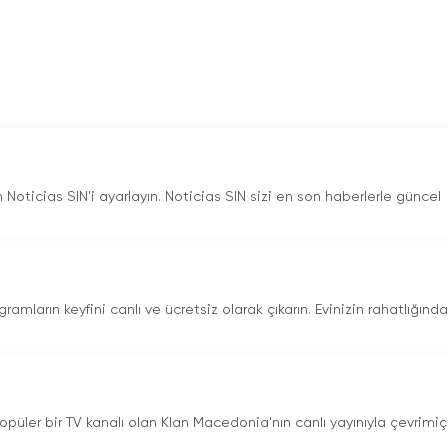
a ve sadık izleyicilerine hizmet vermeye devam etmesine olan
iyeti'ndeki medya ortamının şekillenmesinde önemli bir rol
kapanmasına rağmen, A1on.mk'nın ve canlı yayın özelliğinin haya
ıştır. İzleyicilere çevrimiçi televizyon izleme olanağı sunan A1
içeriklere bağlı kalmasını sağlayarak güvenilir bir haber ve
 Noticias SIN'i ayarlayın. Noticias SIN sizi en son haberlerle güncel
amların keyfini canlı ve ücretsiz olarak çıkarın. Evinizin rahatlığında
popüler bir TV kanalı olan Klan Macedonia'nın canlı yayınıyla çevrimiç