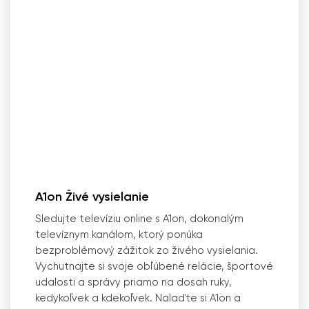
A1on Živé vysielanie
Sledujte televíziu online s A1on, dokonalým
televíznym kanálom, ktorý ponúka
bezproblémový zážitok zo živého vysielania.
Vychutnajte si svoje obľúbené relácie, športové
udalosti a správy priamo na dosah ruky,
kedykoľvek a kdekoľvek. Nalaďte si A1on a