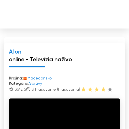
A1on
online - Televízia naživo
Krajina:
Macedónsko
Kategória:
Správy
3.9 z 5
8
hlasovanie (hlasovania)