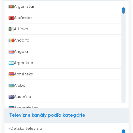
Afganistan
Albánsko
Alžírsko
Andorra
Angola
Argentína
Arménsko
Aruba
Austrália
Azerbajdžan
Televízne kanály podľa kategórie
Bahrajn
Detská televízia
Bangladéš