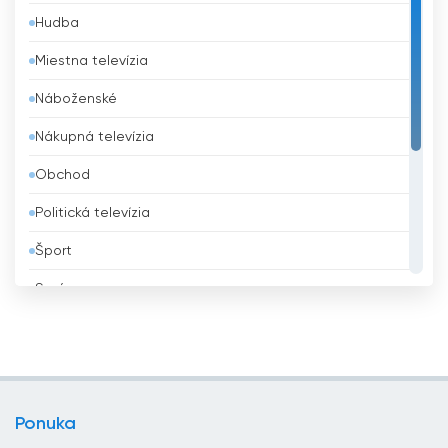
Hudba
Barbados
Miestna televízia
Belgicko
Náboženské
Belize
Nákupná televízia
Benin
Obchod
Bhután
Politická televízia
Bielorusko
Šport
Bolívia
Správy
Bosna a Hercegovina
Všeobecná televízia
Brazília
Vzdelávacie
Brunej
Zábavná televízia
Bulharsko
Ponuka
Životný štýl
Čad