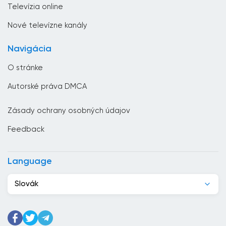
Televízia online
Česká republika
Nové televízne kanály
Chorvátsko
Navigácia
Čierna Hora
O stránke
Čile
Autorské práva DMCA
Čína
Zásady ochrany osobných údajov
Cyprus
Feedback
Dánsko
Dominikánska republika
Language
Džibutsko
Slovák
Egypt
Ekvádor