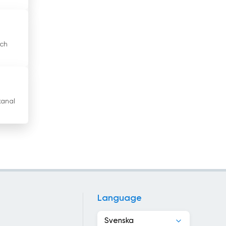
Japan
Jemen
och
Jordan
Kambodja
Kamerun
kanal
Kanada
Kap Verde
Kazakstan
Kenya
Language
Kina
Svenska