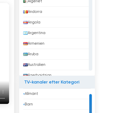
Algeriet
Andorra
Angola
Argentina
Armenien
Aruba
Australien
Azerbajdzjan
TV-kanaler efter Kategori
Bahrain
Allmänt
Bangladesh
Barn
Barbados