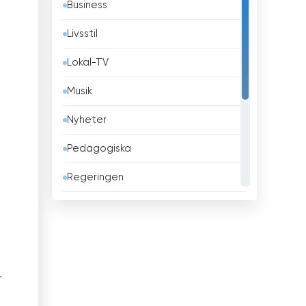
Business
Belgien
Livsstil
Belize
Lokal-TV
Benin
Musik
Bhutan
Nyheter
Bolivia
Pedagogiska
Bosnien och Hercegovina
Regeringen
Brasilien
Religiös
Brunei
Sport
Bulgarien
Teleshopping
Chile
r
Underhållning
Columbia