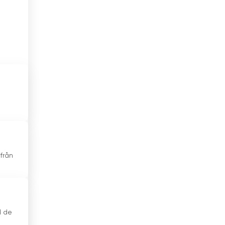
Hongkong
Indien
Indonesien
Irak
Irakiska Kurdistan
Iran
Irland
från
Island
Israel
Italien
d de
Jamaica