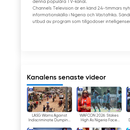
denna populära TV-kanal.
Channels Television är en känd 24-timmars ny
informationskälla i Nigeria och Västafrika. Sänd
utbud av program som tillgodoser intelligensen
En av de viktigaste egenskaperna hos Channels
tittarna att titta på TV online var som helst i
nyhetssändningar har revolutionerat hur männis
hålla sig uppdaterade om de senaste händels
Med ett uppdrag att producera och sända prog
konsekvent levererat på sitt löfte. Kanalens
Kanalens senaste videor
säkerställa att det innehåll som produceras 
för excellens har gett Channels Television ett r
En av höjdpunkterna för Channels Television 
landet. Dessa program fördjupar sig i olika ä
om det handlar om politik, näringsliv, sport elle
LASG Warns Against
WAFCON 2026: Stakes
Indiscriminate Dumping
High As Nigeria Face
tittarna är välinformerade om de frågor som är
Of Refuse, Says Road
Cameroon For World Cup
Rehabilitation Ongoing
Ticket