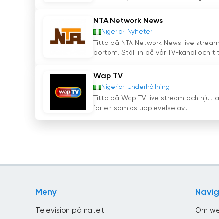
NTA Network News
Nigeria
Nyheter
Titta på NTA Network News live strea
bortom. Ställ in på vår TV-kanal och tit
Wap TV
Nigeria
Underhållning
Titta på Wap TV live stream och njut 
för en sömlös upplevelse av...
Meny
Navig
Television på nätet
Om we