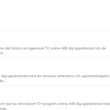
 av det bästa av nigeriansk TV online. Håll dig uppdaterad om de
h...
ll dig uppdaterad med de senaste nyheterna och uppdateringarna 
e...
och njut av dina favorit TV-program online. Håll dig uppdaterad me
er...