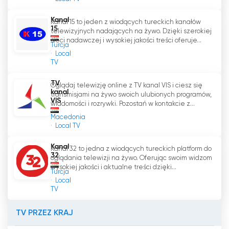
kontaktów w mieście.
Kanal
Kanal 15 to jeden z wiodących tureckich kanałów
W końcu "Jesteśmy Platformą" to coś więcej niż
15
telewizyjnych nadających na żywo. Dzięki szerokiej
tylko kanał telewizyjny. To symbol nadziei,
sieci nadawczej i wysokiej jakości treści oferuje...
Turcja
jedności i postępu. To platforma, która
Local
TV
umożliwia mieszkańcom Kirkuku zabranie głosu i
dzielenie się swoimi historiami. Ponieważ nadal
TV
Oglądaj telewizję online z TV kanal VIS i ciesz się
służą społeczności, niech będą świetlistym
kanal
transmisjami na żywo swoich ulubionych programów,
przykładem dla innych kanałów, inspirując ich do
VIS
wiadomości i rozrywki. Pozostań w kontakcie z...
wykorzystywania siły mediów do wywierania
Macedonia
pozytywnego wpływu na świat.
Local TV
Kirkuk TV oglądaj na żywo w internecie
Kanal
Kanal 32 to jedna z wiodących tureckich platform do
32
za darmo
oglądania telewizji na żywo. Oferując swoim widzom
wysokiej jakości i aktualne treści dzięki...
Turcja
Local
TV
TV PRZEZ KRAJ