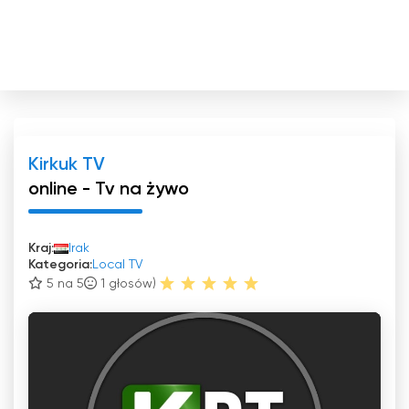
Kirkuk TV
online - Tv na żywo
Kraj:
Irak
Kategoria:
Local TV
5 na 5
1
głosów)