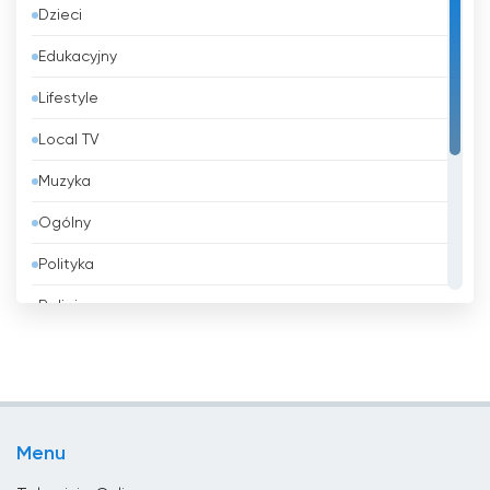
Dzieci
Bahrajn
Edukacyjny
Bangladesz
Lifestyle
Barbados
Local TV
Belgia
Muzyka
Belize
Ogólny
Benin
Polityka
Bhutan
Religia
Białoruś
Rozrywka
Boliwia
Shopping
Bośnia i Hercegowina
Sport
Brazylia
Menu
Wiadomości
Brunei