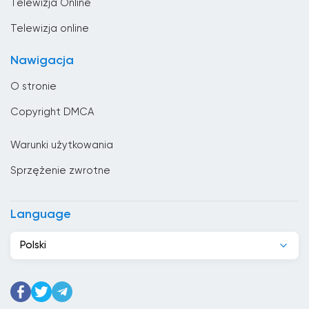
Telewizja Online
Bułgaria
Telewizja online
Chad
Nawigacja
Chile
O stronie
Chiny
Copyright DMCA
Chorwacja
Warunki użytkowania
Cypr
Sprzężenie zwrotne
Czarnogóra
Czechy
Language
Dania
Polski
Dominikana
Dżibuti
Egipt