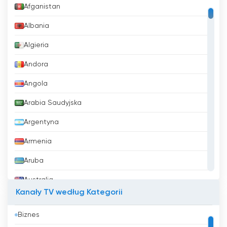
Afganistan
Albania
Algieria
Andora
Angola
Arabia Saudyjska
Argentyna
Armenia
Aruba
Australia
Kanały TV według Kategorii
Austria
Biznes
Azerbejdżan