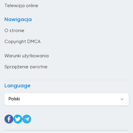
Bułgaria
Telewizja online
Chad
Nawigacja
Chile
O stronie
Chiny
Copyright DMCA
Chorwacja
Warunki użytkowania
Cypr
Sprzężenie zwrotne
Czarnogóra
Czechy
Language
Dania
Polski
Dominikana
Dżibuti
Egipt