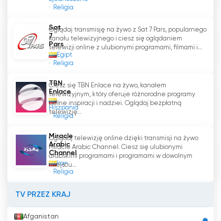
Religia
Sat
Oglądaj transmisję na żywo z Sat 7 Pars, popularnego
7
kanału telewizyjnego i ciesz się oglądaniem
Pars
telewizji online z ulubionymi programami, filmami i...
Egipt
Religia
TBN
Ciesz się TBN Enlace na żywo, kanałem
Enlace
telewizyjnym, który oferuje różnorodne programy
pełne inspiracji i nadziei. Oglądaj bezpłatną
Hiszpania
telewizję...
Religia
Miracle
Oglądaj telewizję online dzięki transmisji na żywo
Arabic
Miracle Arabic Channel. Ciesz się ulubionymi
Channel
arabskimi programami i programami w dowolnym
Iran
miejscu...
Religia
TV PRZEZ KRAJ
Afganistan