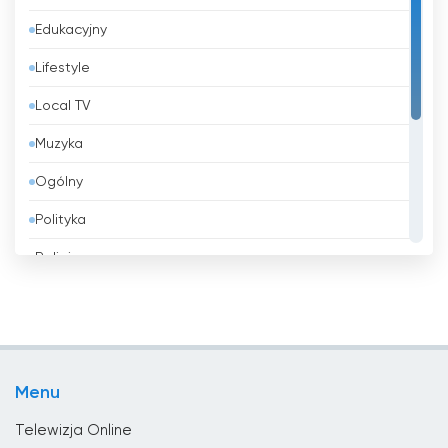
Edukacyjny
Bangladesz
Lifestyle
Barbados
Local TV
Belgia
Muzyka
Belize
Ogólny
Benin
Polityka
Bhutan
Religia
Białoruś
Rozrywka
Boliwia
Shopping
Bośnia i Hercegowina
Sport
Brazylia
Menu
Wiadomości
Brunei
Telewizja Online