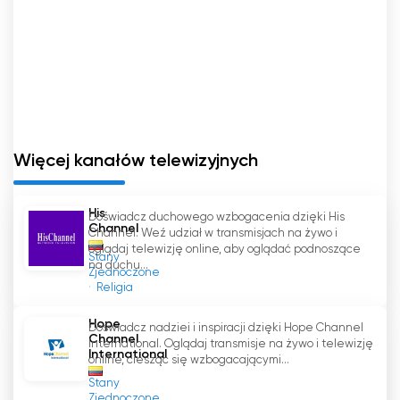
Więcej kanałów telewizyjnych
His
Doświadcz duchowego wzbogacenia dzięki His
Channel
Channel. Weź udział w transmisjach na żywo i
oglądaj telewizję online, aby oglądać podnoszące
Stany
na duchu...
Zjednoczone
Religia
Hope
Doświadcz nadziei i inspiracji dzięki Hope Channel
Channel
International. Oglądaj transmisje na żywo i telewizję
International
online, ciesząc się wzbogacającymi...
Stany
Zjednoczone