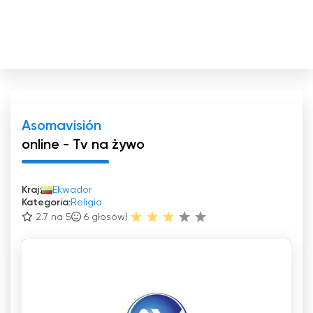
Asomavisión
online - Tv na żywo
Kraj:
Ekwador
Kategoria:
Religia
2.7 na 5
6
głosów)