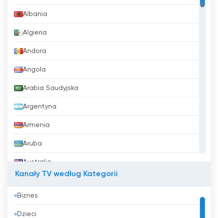
Albania
Algieria
Andora
Angola
Arabia Saudyjska
Argentyna
Armenia
Aruba
Australia
Kanały TV według Kategorii
Austria
Biznes
Azerbejdżan
Dzieci
Bahrajn