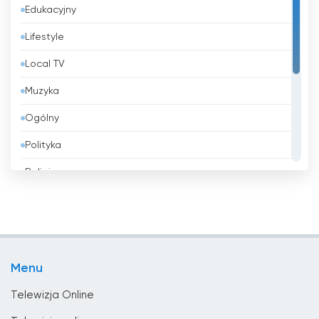
Edukacyjny
Bangladesz
Lifestyle
Barbados
Local TV
Belgia
Muzyka
Belize
Ogólny
Benin
Polityka
Bhutan
Religia
Białoruś
Rozrywka
Boliwia
Shopping
Bośnia i Hercegowina
Sport
Brazylia
Menu
Wiadomości
Brunei
Telewizja Online
Bułgaria