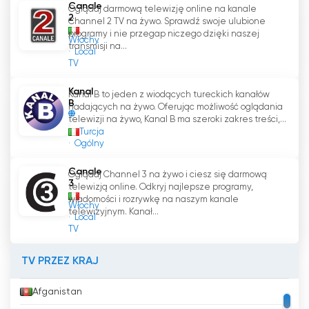
wiadomościami.
Canale
Oglądaj darmową telewizję online na kanale
2
Channel 2 TV na żywo. Sprawdź swoje ulubione
programy i nie przegap niczego dzięki naszej
Niezależnie od tego, czy interesują Cię
Włochy
transmisji na...
Local
najświeższe wiadomości, wydarzenia sportowe
TV
czy programy specjalne, Canale 2 Marsala ma
to, czego potrzebujesz. Bez względu na to, czy
Kanal
Kanal B to jeden z wiodących tureckich kanałów
jesteś w Marsali lub Trapani, czy też
B
nadających na żywo. Oferując możliwość oglądania
podróżujesz do innej części świata, nadal
telewizji na żywo, Kanal B ma szeroki zakres treści,...
Turcja
będziesz mógł śledzić transmisje tej stacji.
Ogólny
Jeśli więc chcesz być na bieżąco z lokalnymi
Canale
Oglądaj Channel 3 na żywo i ciesz się darmową
wiadomościami w Marsali i Trapani, nie trać
3
telewizją online. Odkryj najlepsze programy,
czasu! Zaloguj się na stronie Channel 2 Marsala
wiadomości i rozrywkę na naszym kanale
Włochy
i zacznij oglądać telewizję online za darmo. Nie
telewizyjnym. Kanał...
Local
będziesz rozczarowany!
TV
TV PRZEZ KRAJ
Canale 2 TP oglądaj na żywo w
internecie za darmo
Afganistan