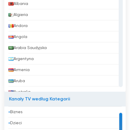
Albania
Algieria
Andora
Angola
Arabia Saudyjska
Argentyna
Armenia
Aruba
Australia
Kanały TV według Kategorii
Austria
Biznes
Azerbejdżan
Dzieci
Bahrajn