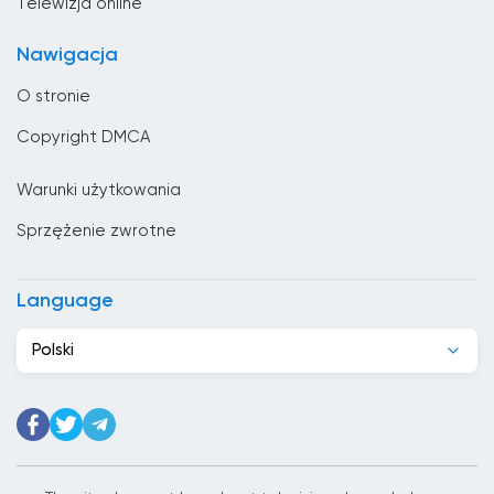
Telewizja online
Chad
Nawigacja
Chile
O stronie
Chiny
Copyright DMCA
Chorwacja
Warunki użytkowania
Cypr
Sprzężenie zwrotne
Czarnogóra
Czechy
Language
Dania
Polski
Dominikana
Dżibuti
Egipt
Ekwador