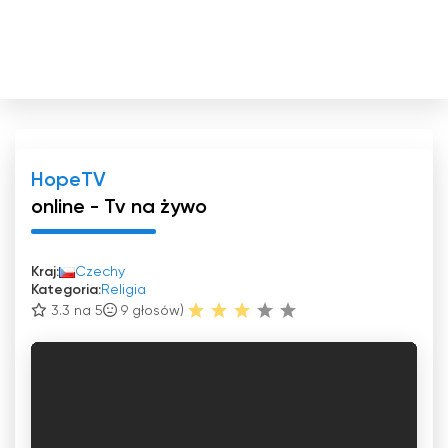
HopeTV
online - Tv na żywo
Kraj:
Czechy
Kategoria:
Religia
3.3 na 5
9
głosów)