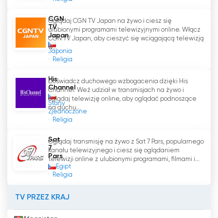
CGN
Oglądaj CGN TV Japan na żywo i ciesz się
TV
ulubionymi programami telewizyjnymi online. Włącz
Japan
CGN TV Japan, aby cieszyć się wciągającą telewizją
w...
Japonia
Religia
His
Doświadcz duchowego wzbogacenia dzięki His
Channel
Channel. Weź udział w transmisjach na żywo i
oglądaj telewizję online, aby oglądać podnoszące
Stany
na duchu...
Zjednoczone
Religia
Sat
Oglądaj transmisję na żywo z Sat 7 Pars, popularnego
7
kanału telewizyjnego i ciesz się oglądaniem
Pars
telewizji online z ulubionymi programami, filmami i...
Egipt
Religia
TV PRZEZ KRAJ