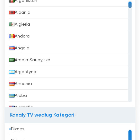
Afganistan
Albania
Algieria
Andora
Angola
Arabia Saudyjska
Argentyna
Armenia
Aruba
Australia
Kanały TV według Kategorii
Austria
Biznes
Azerbejdżan