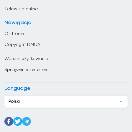
Bułgaria
Telewizja online
Chad
Nawigacja
Chile
O stronie
Chiny
Copyright DMCA
Chorwacja
Warunki użytkowania
Cypr
Sprzężenie zwrotne
Czarnogóra
Czechy
Language
Dania
Polski
Dominikana
Dżibuti
Egipt