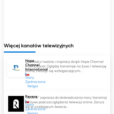
Więcej kanałów telewizyjnych
Hope
Doświadcz nadziei i inspiracji dzięki Hope Channel
Channel
International. Oglądaj transmisje na żywo i telewizję
International
online, ciesząc się wzbogacającymi...
Stany
Zjednoczone
Religia
Revere
"Revere" zaprasza do doświadczania mocy transmisji
na żywo podczas oglądania telewizji online. Zanurz
Stany
się w urzekającym świecie...
Zjednoczone
Religia