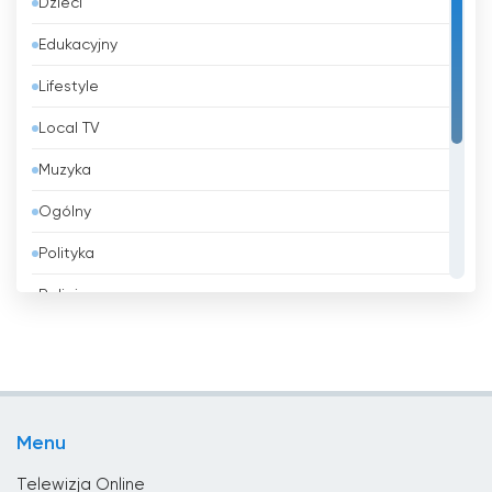
Dzieci
Bahrajn
Edukacyjny
Bangladesz
Lifestyle
Barbados
Local TV
Belgia
Muzyka
Belize
Ogólny
Benin
Polityka
Bhutan
Religia
Białoruś
Rozrywka
Boliwia
Shopping
Bośnia i Hercegowina
Sport
Brazylia
Menu
Wiadomości
Brunei
Telewizja Online