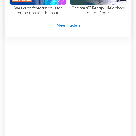
populairste zenders in Chili geworden.
Weekend forecast calls for
Chapter 83 Recap | Neighbors
morning frosts in the south-
on the Edge
Canal 13 Bekijk live streaming
central zone and rain in the
north | Tu Día
Meer laden