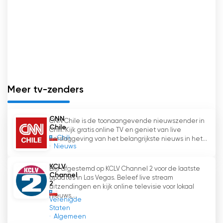
Meer tv-zenders
CNN
CNN Chile is de toonaangevende nieuwszender in
Chile
Chili. Kijk gratis online TV en geniet van live
Chili
verslaggeving van het belangrijkste nieuws in het...
Nieuws
KCLV
Blijf afgestemd op KCLV Channel 2 voor de laatste
Channel
updates in Las Vegas. Beleef live stream
2
uitzendingen en kijk online televisie voor lokaal
nieuws,...
Verenigde
Staten
Algemeen