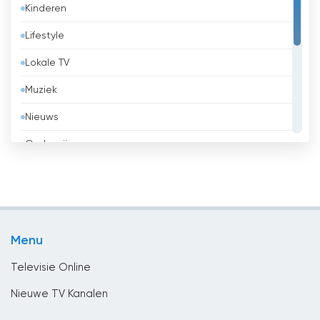
Kinderen
Belize
Lifestyle
Benin
Lokale TV
Bhutan
Muziek
Bolivia
Nieuws
Bosnië en Herzegovina
Onderwijs
Brazilië
Overheid
Brunei
Religie
Bulgaria
Sport
Cambodja
Menu
Vermaak
Canada
Televisie Online
Chili
Nieuwe TV Kanalen
China