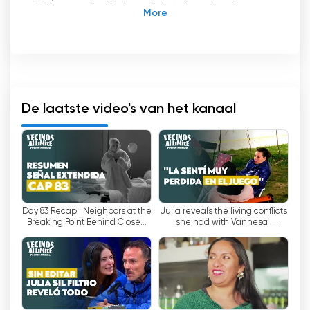
Chileens televisiekanaal dat eigendom is van
en geëxploiteerd wordt door Canal 13 S.A.
Eleodoro Rodríguez Matte, uitvoerend
directeur in 1995, besloot de meest bekeken
zender in het hele land te internationaliseren.
Met dit doel voor ogen startte hij de creatie
van twee parallelle frequenties aan het open
De laatste video's van het kanaal
signaal. Deze frequenties geven kijkers een
betere kijkervaring, omdat ze
kwaliteitsprogramma's met een betere
definitie en een grotere verscheidenheid aan
inhoud bieden.
Day 83 Recap | Neighbors at the
Julia reveals the living conflicts
Sinds de oprichting is kanaal 13C een favoriet
Breaking Point Behind Closed
she had with Vannesa |
onder Chileense kijkers, omdat het een grote
Doors
Neighbors at the Limit
verscheidenheid aan inhoud biedt voor alle
smaken. Deze inhoud omvat nieuws, series,
documentaires, sportprogramma's,
amusementsprogramma's, kinderprogramma's
en nog veel meer. Daarnaast biedt het kanaal