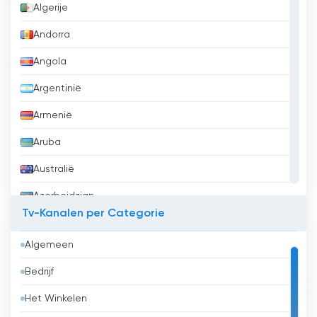
Algerije
Andorra
Angola
Argentinië
Armenië
Aruba
Australië
Azerbeidzjan
Tv-Kanalen per Categorie
Bahrein
Algemeen
Bangladesh
Bedrijf
Barbados
Het Winkelen
België