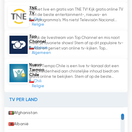
TNE
Geniet live en gratis van TNE TV! Kijk gratis online TV
TV
met de beste entertainment-, nieuws- en
Chili
sportprogramma's. Mis niets! Televisión Nacional...
Religie
Top
Bekijk de livestream van Top Channel en mis nooit
Channel
meer je favoriete shows! Stem af op dit populaire tv-
Albanië
kanaal en geniet van online tv-kijken. Top...
Algemeen
Nuevo
Nuevo Tiempo Chile is een live tv-kanaal dat een
Tiempo
verscheidenheid aan christelijke inhoud biedt om
Chile
gratis online te bekijken. Stem af op de beste...
Chili
Religie
TV PER LAND
Afghanistan
Albanië