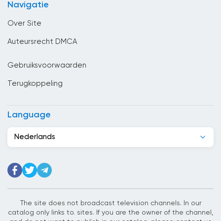
Navigatie
Columbia
Over Site
Congo
Auteursrecht DMCA
Costa Rica
Gebruiksvoorwaarden
Cuba
Terugkoppeling
Cyprus
Denemarken
Language
Djibouti
Nederlands
Dominicaanse Republiek
Duitsland
Ecuador
Egypte
The site does not broadcast television channels. In our
catalog only links to. sites. If you are the owner of the channel,
El Salvador