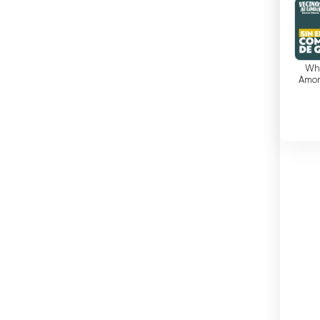
ברבדוס
ברוניי
ברזיל
Who
Amon
Neig
ג&#039;יבוטי
Beh
ג&#039;מייקה
גאורגיה
גאנה
גואטמלה
גרמניה
דנמרק
דרום אפריקה