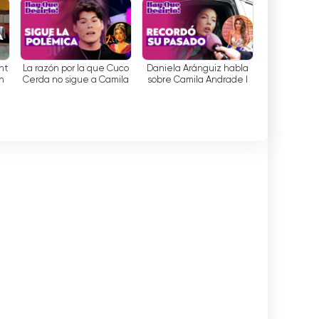
medical diagnosis l
Límite
Neighbors on the Edge
nt
La razón por la que Cuco
Daniela Aránguiz habla
n
Cerda no sigue a Camila
sobre Camila Andrade l
Andrade en redes
Hay Que Decirlo
e:
sociales l Hay Que
Decirlo