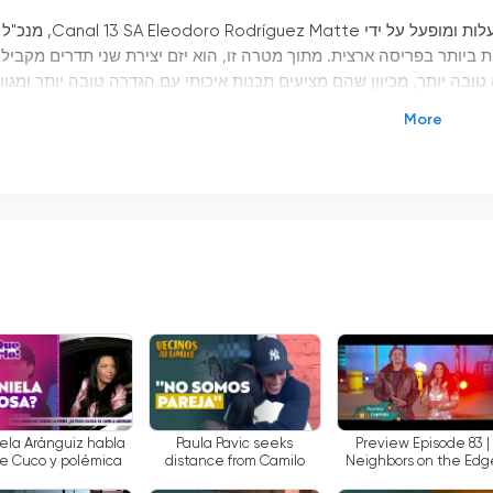
יליאני בבעלות ומופעל על ידי Canal 13 SA Eleodoro Rodríguez Matte, מנכ"ל
נצפית ביותר בפריסה ארצית. מתוך מטרה זו, הוא יזם יצירת שני תדרים מקביל
ובה יותר, מכיוון שהם מציעים תכנות איכותי עם הגדרה טובה יותר ומגוון
, מכיוון שהוא מציע מגוון רחב של תוכן לכל הטעמים. תכנים אלו כוללים
 בידור, תוכניות ילדים ועוד ועוד. בנוסף, הערוץ מציע גם שידורים חיים כ
שפות, ביניהן ספרדית, אנגלית, צרפתית, איטלקית, פורטוגזית ואחרות. זה מאפשר
וון רחב של תכנים לכל הטעמים. הוא מציע תוכניות חי כך שצופים יוכלו
ות כך שצופים מכל העולם יוכלו ליהנות מתכנות מבלי לדאוג לשפה. זו
'
ילה.
ela Aránguiz habla
Paula Pavic seeks
Preview Episode 83 |
e Cuco y polémica
distance from Camilo
Neighbors on the Edg
amila Andrade l Hay
Huerta with a decisive