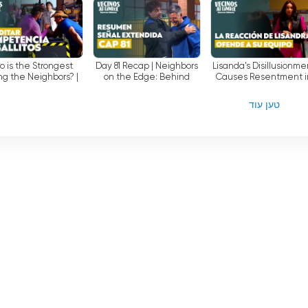
Que Decirlo
conversation: We aren't a
couple! C...
 is the Strongest
Day 81 Recap | Neighbors
Lisanda's Disillusionme
g the Neighbors? |
on the Edge: Behind
Causes Resentment i
hbors to the Limit:
Closed Doors
Her New Team |
ind Closed Doors
Neighbors on the Edg
טען עוד
Behind Close...