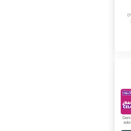
בהוטן
ים
בולגריה
בוליביה
בוסניה והרצגובינה
ך
בחריין
בלארוס
בלגיה
בליז
בנגלדש
Dani
בנין
sobr
con C