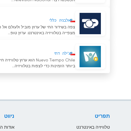
תפספסו דבר! Televisión Nacional...
אלבניה
כללי
צפה בשידור החי של ערוץ מוביל ולעולם אל ת
מצפייה בטלוויזיה באינטרנט. ערוץ טופ...
צ'ילה
דתי
Nuevo Tiempo Chile הוא ע
ביותר הזמינות כדי לצפות בטלוויזיה...
תפריט
ניווט
טלוויזיה באינטרנט
אודות ה