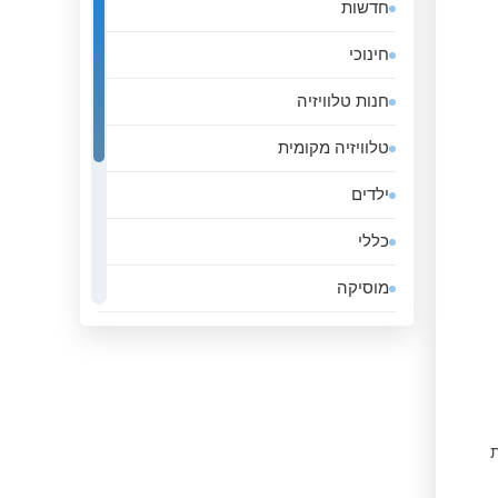
חדשות
אלג&#039;יריה
חינוכי
אנגולה
חנות טלוויזיה
אנדורה
טלוויזיה מקומית
אסטוניה
ילדים
אפגניסטן
כללי
אקוודור
מוסיקה
ארגנטינה
ממשלה
ארובה
סגנון חיים
ארמניה
ספורט
ארצות הברית
ת
עסקים
אתיופיה