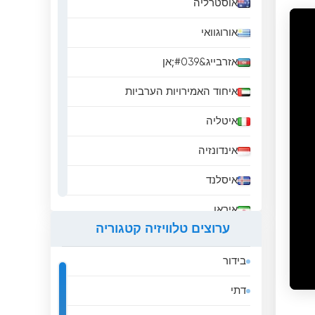
אוסטרליה
אורוגוואי
אזרבייג&#039;אן
איחוד האמירויות הערביות
איטליה
אינדונזיה
איסלנד
איראן
ערוצים טלוויזיה קטגוריה
אירלנד
בידור
אל סלבדור
דתי
אלבניה