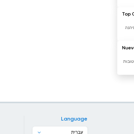
ונצואלה
Top 
חוף השנהב
יהנה
טג&#039;יקיסטן
טורקיה
Nuev
טורקמניסטן
הטובות
טייוואן
טרינידד וטובגו
יוון
יפן
Language
ירדן
עברית