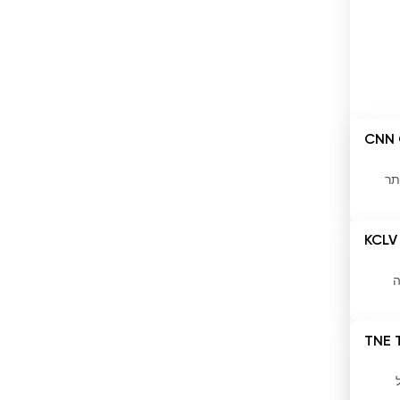
האיטי
הודו
הולנד
הונג קונג
CNN 
הונגריה
תר
הונדורס
KCLV
המלדיביים
הממלכה המאוחדת
ה
הרפובליקה הדומיניקנית
TNE 
הרפובליקה של קונגו
וייטנאם