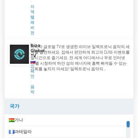
지
역
텔
레
비
전
Ibiza
이비자 글로벌 TV로 생생한 라이브 일렉트로닉 음악의 세
Global
계를 발견하세요. 집에서 편안하게 최고의 DJ와 이벤트를
TV
실시간으로 즐기세요. 전 세계 어디에서나 무료 인터넷
TV를 시청하며 하얀 섬의 에너지에 흠뻑 빠져들 수 있는
스
기회를 놓치지 마세요! 일렉트로닉 음악의...
페
인
음
악
국가
가나
과테말라