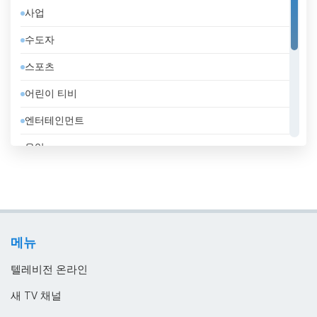
사업
독일
수도자
라트비아
스포츠
러시아
어린이 티비
레바논
엔터테인먼트
루마니아
음악
룩셈부르크
일반
리비아
정부
리투아니아
지역 텔레비전
마케도니아 공화국
메뉴
홈쇼핑
말레이시아
텔레비전 온라인
멕시코
새 TV 채널
모로코