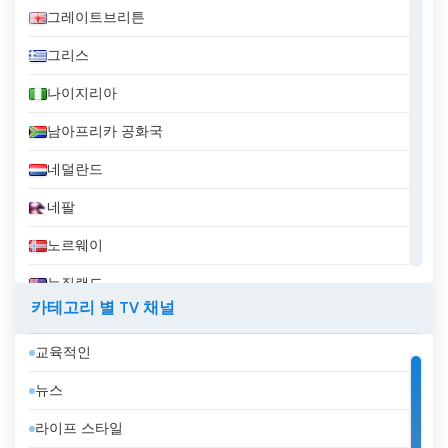
그레이트브리튼
그리스
나이지리아
남아프리카 공화국
네덜란드
네팔
노르웨이
뉴질랜드
카테고리 별 TV 채널
니카라과
교육적인
대한민국
뉴스
덴마크
라이프 스타일
도미니카 공화국