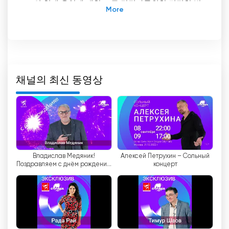
트의 현대 음악에 대한 모든 감정가를위한 진정한 발
견입니다. Strana FM은 시청자에게 좋아하는 트랙
을들을 수있을뿐만 아니라 화면에서 일어나는 일을
볼 수있는 기회도 제공합니다.
Strana FM의 기능 중 하나는 시청자가 음악계의 최
신 이벤트를 알 수 있도록하는 라이브 방송입니다.
채널의 최신 동영상
덕분에 러시아 아티스트의 모든 새 앨범과 인기 트랙
을 가장 먼저들을 수 있습니다. 또한 라이브 방송을
통해 시청자는 방송에서 직접 공연과 감정을 볼 수
있기 때문에 아티스트와 더 가까워 질 수 있습니다.
또한 TV 채널 Strana FM은 온라인으로 TV를 시청할
Владислав Медяник!
Алексей Петрухин – Сольный
수있는 기회를 제공하여 누구나 이용할 수 있습니다.
Поздравляем с днём рождения!
концерт
덕분에 시청자는 편리한 시간과 장소에서 좋아하는
🥳🎉
음악 프로그램을 즐길 수 있습니다. 인터넷 연결과
비디오 재생이 가능한 장치 만 있으면되므로 TV에
연결할 필요가 없습니다.
스트라나 FM에서 가장 인기 있는 프로그램 중 하나