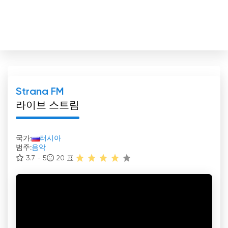
Strana FM
라이브 스트림
국가:
러시아
범주:
음악
3.7 - 5
20
표