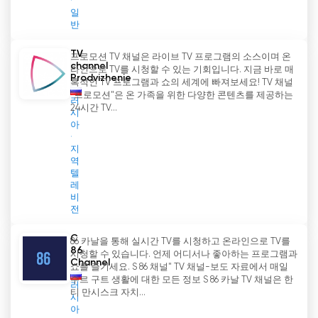
일
반
TV
프로모션 TV 채널은 라이브 TV 프로그램의 소스이며 온
channel
라인으로 TV를 시청할 수 있는 기회입니다. 지금 바로 매
Prodvizhenie
혹적인 TV 프로그램과 쇼의 세계에 빠져보세요! TV 채널
"프로모션"은 온 가족을 위한 다양한 콘텐츠를 제공하는
러
24시간 TV...
시
아
지
역
텔
레
비
전
C
86 카날을 통해 실시간 TV를 시청하고 온라인으로 TV를
86
시청할 수 있습니다. 언제 어디서나 좋아하는 프로그램과
Channel
쇼를 즐기세요. S 86 채널" TV 채널-보도 자료에서 매일
수르 구트 생활에 대한 모든 정보 S 86 카날 TV 채널은 한
러
티 만시스크 자치...
시
아