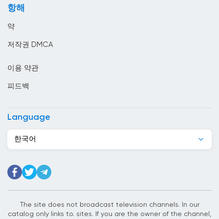
항해
모리셔스
약
모리타니
저작권 DMCA
모잠비크
이용 약관
몬테네그로
피드백
몰디브
몰르 더바
Language
몰타
한국어
미국
미얀마
바레인
바베이도스
The site does not broadcast television channels. In our
catalog only links to. sites. If you are the owner of the channel,