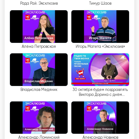
Рада Рай. Эксклюзив
Тимур Шаов
는 콘서트 홀입니다. 이 프로그램에서 시청자는 전설
적인 뮤지션과 야심 찬 젊은 아티스트의 공연을 모두
즐길 수 있습니다. 콘서트는 특별한 분위기를 조성하
고 시청자가 콘서트 청중의 일부가 된 듯한 느낌을
받을 수 있도록 스트라나 FM 스튜디오에서 바로 열
립니다.
Алёна Петровская
Игорь Матета «Эксклюзив»
Strana FM TV 채널은 라이브 사운드와 비공식적 인
커뮤니케이션을 좋아하는 모든 사람들을위한 진정한
발견입니다. 음악을 즐길 수 있을 뿐만 아니라 음악
계의 최신 뉴스를 접할 수 있는 기회도 제공합니다.
Владислав Медяник
30 октября будем поздравлять
Strana FM 실시간 무료보기
Виктора Дорина с днём
рождения! 🥳🎉
Александр Ломинский
Александр Новиков