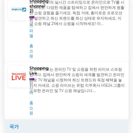
Shopping
쇼핑 채널 21의 실시간 스트리밍으로 온라인으로 TV를 시
channel
청하세요. 다양한 제품을 탐색하고 집에서 편안하게 원활
21
한 쇼핑 경험을 즐기세요. 독점 거래, 흥미로운 프로모션
을 발견하고 최신 트렌드를 최신 상태로 유지하세요. 지
이
금 쇼핑 채널 21에서 쇼핑을 시작하세요! 이...
스
라
엘
홈
쇼
핑
Shopping
쇼핑 라이브는 온라인 TV 및 쇼핑을 위한 라이브 스트림
Live
입니다. 집에서 편안하게 쇼핑의 세계를 발견하고 온라인
으로 TV 채널을 시청하며 최신 트렌드와 독점 혜택을 놓
러
치지 마세요. 쇼핑 라이브는 유럽 지주회사 HSE24 그룹이
시
소유한 온라인 및 TV 쇼핑 채널입니다....
아
홈
쇼
핑
국가