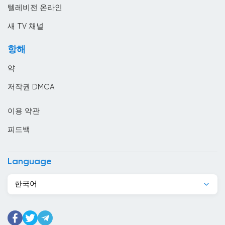
말레이시아
텔레비전 온라인
멕시코
새 TV 채널
모로코
항해
모리셔스
약
모리타니
저작권 DMCA
모잠비크
이용 약관
몬테네그로
피드백
몰디브
몰르 더바
Language
몰타
한국어
미국
미얀마