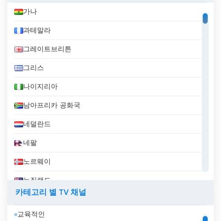
가나
과테말라
그레이트브리튼
그리스
나이지리아
남아프리카 공화국
네덜란드
네팔
노르웨이
뉴질랜드
카테고리 별 TV 채널
니카라과
교육적인
대한민국