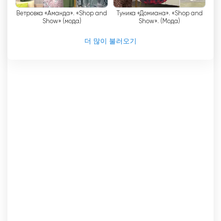
Ветровка «Аманда». «Shop and
Туника «Домиана». «Shop and
Show» (мода)
Show». (Мода)
더 많이 불러오기