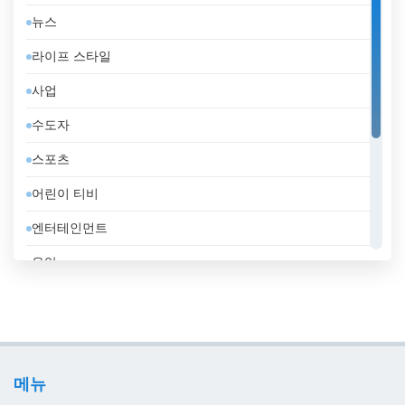
뉴스
덴마크
라이프 스타일
도미니카 공화국
사업
독일
수도자
라트비아
스포츠
러시아
어린이 티비
레바논
엔터테인먼트
루마니아
음악
룩셈부르크
일반
리비아
정부
리투아니아
지역 텔레비전
마케도니아 공화국
메뉴
홈쇼핑