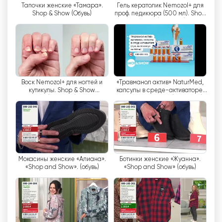
Тапочки женские «Тамара».
Гель кератолик Nemozol+ для
있는 기능을 제공합니다. 즉, 시청자는 편리한 시간
Shop & Show (Обувь)
проф. педикюра (500 мл). Shop
과 장소에서 TV 채널을 시청할 수 있습니다. 시청자
& Show (Красота)
는 제공된 전화번호로 전화하기만 하면 제품을 주문
할 수 있습니다. 시청자가 집에서 편안하게 구매할
수 있으므로 편리하고 시간을 절약할 수 있습니다.
샵앤쇼는 새롭고 편리한 쇼핑 방식을 제공하는 TV
Воск Nemozol+ для ногтей и
«Травманол актив» NaturMed,
채널입니다. 텔레쇼핑과 라이브 방송의 장점을 결합
кутикулы. Shop & Show
капсулы в среде-активаторе.
(Красота)
«Shop and Show». (здоровье)
하여 시장에서 독보적인 위치를 차지하고 있습니다.
다양한 제품, 고품질, 라이브 스트리밍, 온라인으로
TV를 시청할 수 있는 기능으로 많은 시청자에게
Shop & Show는 매력적인 채널입니다.
Shop&Show 실시간 무료보기
Мокасины женские «Алиана».
Ботинки женские «Жуанна».
«Shop and Show». (обувь)
«Shop and Show» (обувь)