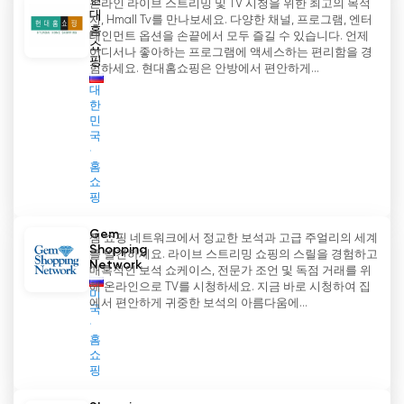
현
온라인 라이브 스트리밍 및 TV 시청을 위한 최고의 목적
대
지, Hmall Tv를 만나보세요. 다양한 채널, 프로그램, 엔터
홈
테인먼트 옵션을 손끝에서 모두 즐길 수 있습니다. 언제
쇼
어디서나 좋아하는 프로그램에 액세스하는 편리함을 경
핑
험하세요. 현대홈쇼핑은 안방에서 편안하게...
대
한
민
국
홈
쇼
핑
Gem
젬 쇼핑 네트워크에서 정교한 보석과 고급 주얼리의 세계
Shopping
를 발견하세요. 라이브 스트리밍 쇼핑의 스릴을 경험하고
Network
매혹적인 보석 쇼케이스, 전문가 조언 및 독점 거래를 위
해 온라인으로 TV를 시청하세요. 지금 바로 시청하여 집
미
에서 편안하게 귀중한 보석의 아름다움에...
국
홈
쇼
핑