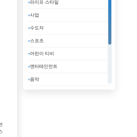
라이프 스타일
도미니카 공화국
사업
독일
수도자
라트비아
스포츠
러시아
어린이 티비
레바논
엔터테인먼트
루마니아
음악
룩셈부르크
일반
리비아
정부
리투아니아
지역 텔레비전
마케도니아 공화국
편
홈쇼핑
스
말레이시아