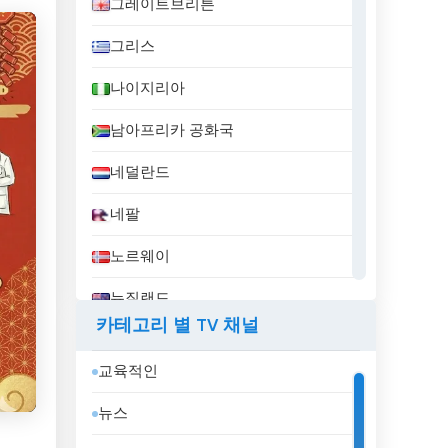
그레이트브리튼
그리스
나이지리아
남아프리카 공화국
네덜란드
네팔
노르웨이
뉴질랜드
카테고리 별 TV 채널
니카라과
교육적인
대한민국
뉴스
덴마크