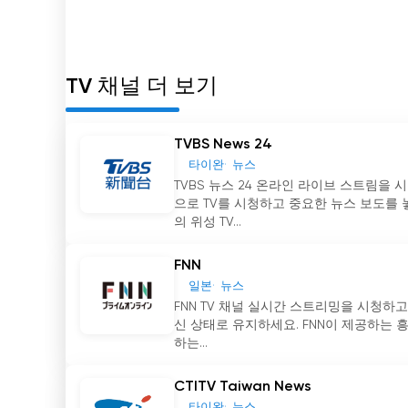
를 알 수 있도록 합니다. 이 기능을 통해 시청자는
의 일부가 될 수 있습니다. 최신 유명인 가십이든 
수 있도록 합니다.
TV 채널 더 보기
또한 SET 라이브 뉴스는 시청자에게 전 세계의 주
담 팀을 통해 글로벌 이벤트를 다루며 시청자가 국제
점은 한 국가에서 발생한 사건이 전 세계에 영향을 
TVBS News 24
타이완
뉴스
정치 뉴스는 SET 라이브 뉴스가 뛰어난 또 다른 
TVBS 뉴스 24 온라인 라이브 스트림을
과 그 밖의 지역의 정치 상황에 대한 포괄적인 이해를
으로 TV를 시청하고 중요한 뉴스 보도를 놓치
의 위성 TV...
해 시청자는 정치 환경에 대한 정확한 정보를 얻을 
FNN
뉴스 보도 외에도 다양한 관심사와 선호도에 맞는
일본
뉴스
지 시청자는 다양한 주제를 탐구하고 지식을 넓힐 
FNN TV 채널 실시간 스트리밍을 시청하고
SET Live NEWS를 엔터테인먼트와 정보를 위한 
신 상태로 유지하세요. FNN이 제공하는 
하는...
결론적으로, SET 라이브 뉴스는 포괄적이고 다양한
능과 온라인으로 TV를 시청할 수 있는 기능을 통해
CTITV Taiwan News
를 최신 상태로 유지할 수 있습니다. 주요 뉴스, 
타이완
뉴스