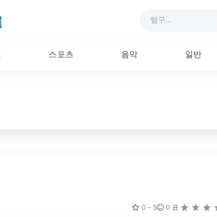
스
스포츠
음악
일반
0 - 5
0
표