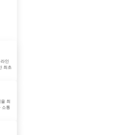
미얀마
대화
알
바레인
바베이도스
 전
바티칸 시국
관
방글라데시
만
온라인
베냉
통
만 최초
베네수엘라
까
베트남
,
램을 최
벨기에
와 소통
벨라루스
 기
스
벨리즈
게