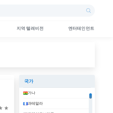
지역 텔레비전
엔터테인먼트
국가
가나
과테말라