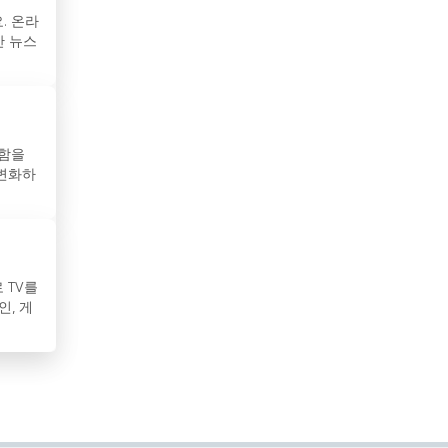
보스니아 헤르체고비나
. 온라
만 뉴스
볼리비아
부탄
불가리아
리함을
 변화하
브라질
브루나이
사우디아라비아
 TV를
인, 게
산마리노
세네갈
세르비아
수단