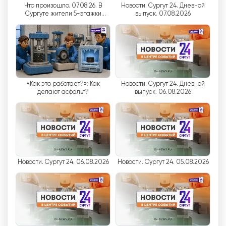
Что произошло. 07.08.26. В
Новости. Сургут 24. Дневной
정보 인프라 개발을 위해 적극적으로 노력하고 있습
Сургуте жители 5-этажки
выпуск. 07.08.2026
니다. 다양한 자체 프로젝트와 프로그램 덕분에 TV
опасаются за свой дом.
Почему?
채널은 한티 만시스크 지역 주민들에게 없어서는 안
될 정보원이 되었습니다. 이 지역에서 일어나는 가장
중요한 이벤트를 다룰뿐만 아니라 현재 문제와 문제
를 논의 할 수있는 플랫폼을 제공합니다.
«Как это работает?»: Как
Новости. Сургут 24. Дневной
"또한
'
수르구틴테르노보스티
'
는 지역 단체 및 사회
делают асфальт?
выпуск. 06.08.2026
운동과 적극적으로 협력하여 다양한 자선 및 문화 이
니셔티브를 지원합니다. 이 채널은 지역 인재를 지원
하고 자기 표현과 개발을 위한 플랫폼을 제공합니다.
Surgut 24 실시간 무료보기
Новости. Сургут 24. 06.08.2026
Новости. Сургут 24. 05.08.2026