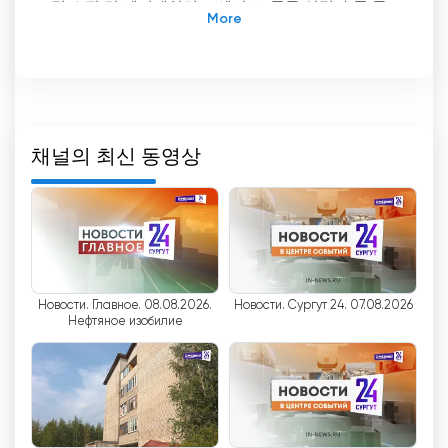
립 쇼핑 및 엔터테인먼트 센터로, 공동 설립자 중 국
가 구조와 상업 조직이 없습니다. 1990년 10월 18일에
설립된 수르구틴노보스티는 지역 텔레비전 개발과
인구에 대한 시의적절한 정보 제공의 선구자가 되었
습니다.
회사의 창립자이자 초대 사장 인 Sergey Kataev는
채널의 최신 동영상
러시아 언론인 연합의 회원이자 국제 텔레비전 및 라
디오 아카데미의 학자입니다. 이것은
Surgutinternovosti를이 지역의 다른 TV 채널과 구
별하는 높은 전문성과 작업 품질을 말해줍니다.
"수르구틴테르노보스티"의 주요 기능 중 하나는 온라
Новости. Главное. 08.08.2026.
Новости. Сургут 24. 07.08.2026
인으로 TV를 시청할 수 있는 기능입니다. 이 기능 덕
Нефтяное изобилие
분에 시청자는 TV에 얽매이지 않고도 좋아하는 프로
그램과 뉴스를 실시간으로 시청할 수 있습니다. 라이
브 방송을 통해 지역 및 그 밖의 지역에서 가장 관련
성이 높은 이벤트를 파악할 수 있습니다.
Surgutinternovosti는이 지역의 지역 텔레비전 및