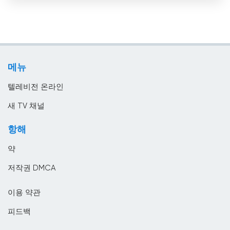
룩셈부르크
일반
리비아
정부
리투아니아
지역 텔레비전
마케도니아 공화국
메뉴
홈쇼핑
말레이시아
텔레비전 온라인
멕시코
새 TV 채널
모로코
항해
모리셔스
약
모리타니
저작권 DMCA
모잠비크
이용 약관
몬테네그로
피드백
몰디브