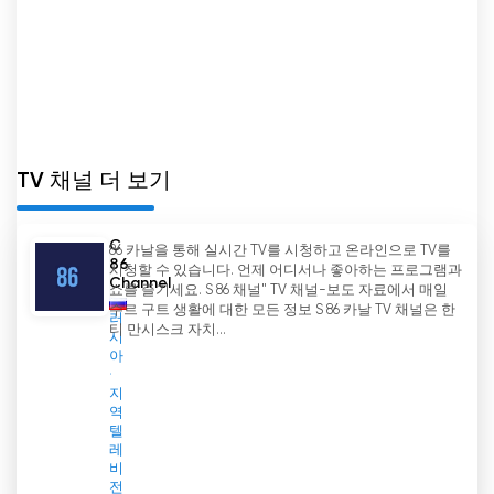
TV 채널 더 보기
C
86 카날을 통해 실시간 TV를 시청하고 온라인으로 TV를
86
시청할 수 있습니다. 언제 어디서나 좋아하는 프로그램과
Channel
쇼를 즐기세요. S 86 채널" TV 채널-보도 자료에서 매일
수르 구트 생활에 대한 모든 정보 S 86 카날 TV 채널은 한
러
티 만시스크 자치...
시
아
지
역
텔
레
비
전