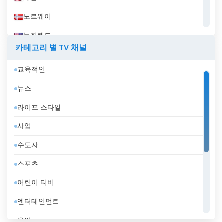
노르웨이
뉴질랜드
카테고리 별 TV 채널
니카라과
교육적인
대한민국
뉴스
덴마크
라이프 스타일
도미니카 공화국
사업
독일
수도자
라트비아
스포츠
러시아
어린이 티비
레바논
엔터테인먼트
루마니아
음악