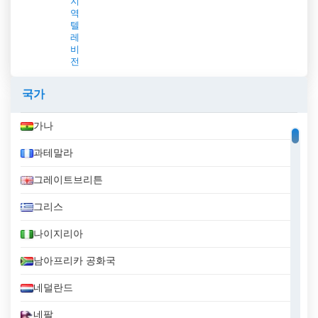
지
역
텔
레
비
전
국가
가나
과테말라
그레이트브리튼
그리스
나이지리아
남아프리카 공화국
네덜란드
네팔