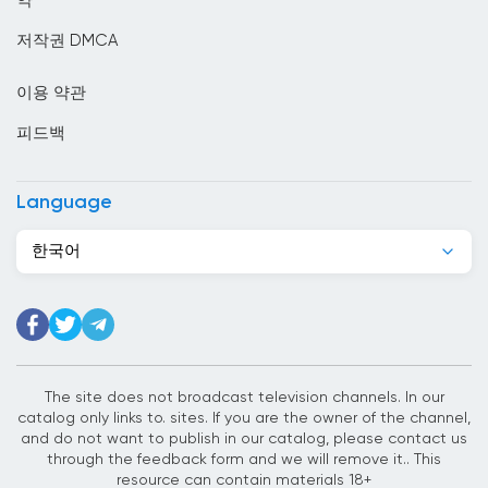
약
모리타니
저작권 DMCA
모잠비크
이용 약관
몬테네그로
피드백
몰디브
몰르 더바
Language
몰타
한국어
미국
미얀마
바레인
바베이도스
The site does not broadcast television channels. In our
catalog only links to. sites. If you are the owner of the channel,
바티칸 시국
and do not want to publish in our catalog, please contact us
through the feedback form and we will remove it.. This
방글라데시
resource can contain materials 18+