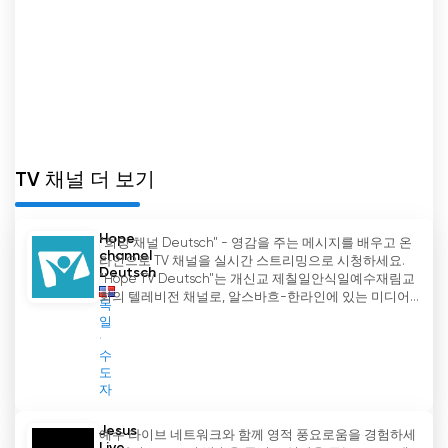
TV 채널 더 보기
Hope
"희망 채널 Deutsch" - 영감을 주는 메시지를 배우고 온
channel
라인으로 TV 채널을 실시간 스트리밍으로 시청하세요.
Deutsch
"Hope TV Deutsch"는 개신교 제칠일안식일예수재림교
회의 텔레비전 채널로, 알스바흐-한라인에 있는 미디어...
독
일
수
도
자
Jesus
예수 라이브 네트워크와 함께 영적 풍요로움을 경험하세