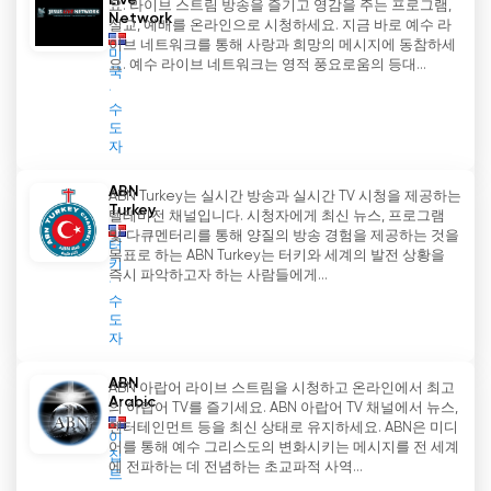
Live
요. 라이브 스트림 방송을 즐기고 영감을 주는 프로그램,
Network
설교, 예배를 온라인으로 시청하세요. 지금 바로 예수 라
이브 네트워크를 통해 사랑과 희망의 메시지에 동참하세
미
요. 예수 라이브 네트워크는 영적 풍요로움의 등대...
국
수
도
자
ABN
ABN Turkey는 실시간 방송과 실시간 TV 시청을 제공하는
Turkey
텔레비전 채널입니다. 시청자에게 최신 뉴스, 프로그램
및 다큐멘터리를 통해 양질의 방송 경험을 제공하는 것을
터
목표로 하는 ABN Turkey는 터키와 세계의 발전 상황을
키
즉시 파악하고자 하는 사람들에게...
수
도
자
ABN
ABN 아랍어 라이브 스트림을 시청하고 온라인에서 최고
Arabic
의 아랍어 TV를 즐기세요. ABN 아랍어 TV 채널에서 뉴스,
엔터테인먼트 등을 최신 상태로 유지하세요. ABN은 미디
이
어를 통해 예수 그리스도의 변화시키는 메시지를 전 세계
집
에 전파하는 데 전념하는 초교파적 사역...
트