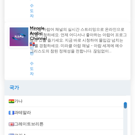
수
도
자
Miracle
미라클 아랍어 채널의 실시간 스트리밍으로 온라인으로
Arabic
TV를 시청하세요. 언제 어디서나 좋아하는 아랍어 프로그
Channel
램과 쇼를 즐기세요. 지금 바로 시청하여 몰입감 넘치는
TV를 경험하세요. 미라클 아랍 채널 - 아랍 세계에 예수
이
그리스도의 참된 정체성을 전합니다. 끊임없이...
란
수
도
자
국가
가나
과테말라
그레이트브리튼