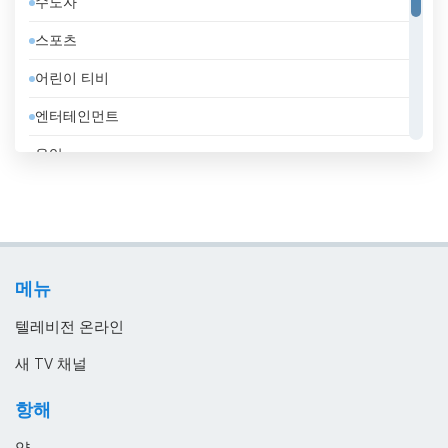
수도자
라트비아
스포츠
러시아
어린이 티비
레바논
엔터테인먼트
루마니아
음악
룩셈부르크
일반
리비아
정부
리투아니아
지역 텔레비전
마케도니아 공화국
메뉴
홈쇼핑
말레이시아
텔레비전 온라인
멕시코
새 TV 채널
모로코
항해
모리셔스