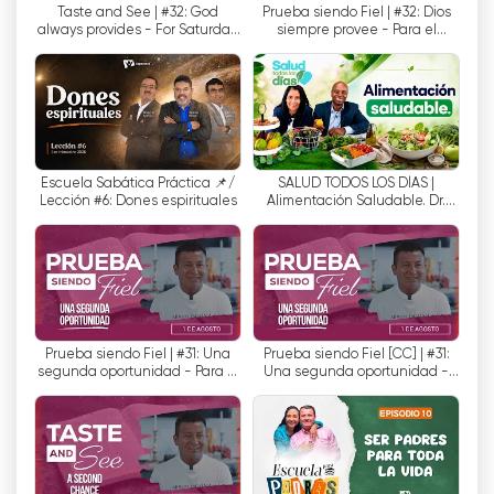
Taste and See | #32: God
Prueba siendo Fiel | #32: Dios
always provides - For Saturday,
siempre provee - Para el
에스페란자 TV는 다양한 엔터테인먼트 프로그램도
August 8, 2026
Sábado 8 de Agosto de 2026
제공합니다. 이러한 프로그램에는 코미디, 영화, 다
큐멘터리, 퀴즈 쇼 등이 포함됩니다. 이러한 프로그
램은 시청자가 예수님의 메시지를 배우면서 편안하
고 즐겁게 시청할 수 있도록 도와줍니다.
Escuela Sabática Práctica 📌/
SALUD TODOS LOS DÍAS |
에스페란자 TV는 또한 시청자들이 예수님에 대해 더
Lección #6: Dones espirituales
Alimentación Saludable. Dr.
Yvon Fils - Aime.
많이 배울 수 있도록 다양한 특별 프로그램을 제공합
니다. 이러한 프로그램에는 간증 프로그램, 토론 프
로그램, 영적 성찰 프로그램이 포함됩니다. 이러한
프로그램은 시청자가 예수님의 생애에 대해 더 많이
배우고 그분과 연결되도록 도와줍니다.
Prueba siendo Fiel | #31: Una
Prueba siendo Fiel [CC] | #31:
segunda oportunidad - Para el
Una segunda oportunidad -
에스페란자 TV는 더 나은 세상을 위한 진정한 희망
Sábado 1 de Agosto de 2026
Para el Sábado 1 de Agosto de
으로 예수님을 소개하고자 하는 기독교 텔레비전 채
2026
널입니다. 이 커뮤니케이션 네트워크는 시청자가 예
수님에 대해 더 많이 배우고 더 의미 있는 삶을 살 수
있도록 다양한 프로그램을 제공합니다. 이 프로그램