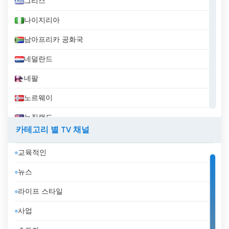
그리스
나이지리아
남아프리카 공화국
네덜란드
네팔
노르웨이
뉴질랜드
카테고리 별 TV 채널
니카라과
교육적인
대한민국
뉴스
덴마크
라이프 스타일
도미니카 공화국
사업
독일