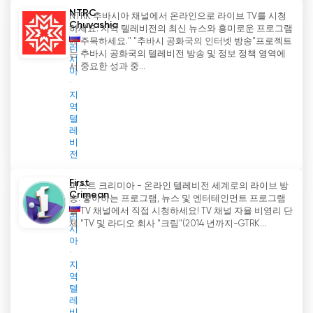
NTRC
NTRK 추바시아 채널에서 온라인으로 라이브 TV를 시청
Chuvashia
하세요. 지역 텔레비전의 최신 뉴스와 흥미로운 프로그램
에 주목하세요." "추바시 공화국의 인터넷 방송"프로젝트
러
는 추바시 공화국의 텔레비전 방송 및 정보 정책 영역에
시
서 중요한 성과 중...
아
지
역
텔
레
비
전
First
퍼스트 크리미아 - 온라인 텔레비전 세계로의 라이브 방
Crimean
송. 좋아하는 프로그램, 뉴스 및 엔터테인먼트 프로그램
을 TV 채널에서 직접 시청하세요! TV 채널 자율 비영리 단
러
체 "TV 및 라디오 회사 "크림"(2014 년까지-GTRK...
시
아
지
역
텔
레
비