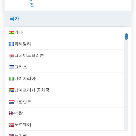
전
국가
가나
과테말라
그레이트브리튼
그리스
나이지리아
남아프리카 공화국
네덜란드
네팔
노르웨이