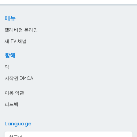
정부
리투아니아
지역 텔레비전
마케도니아 공화국
메뉴
홈쇼핑
말레이시아
텔레비전 온라인
멕시코
새 TV 채널
모로코
항해
모리셔스
약
모리타니
저작권 DMCA
모잠비크
이용 약관
몬테네그로
피드백
몰디브
몰르 더바
Language
몰타