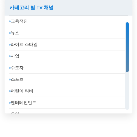
뉴질랜드
카테고리 별 TV 채널
니카라과
교육적인
대한민국
뉴스
덴마크
라이프 스타일
도미니카 공화국
사업
독일
수도자
라트비아
스포츠
러시아
어린이 티비
레바논
엔터테인먼트
루마니아
음악
룩셈부르크
일반
리비아