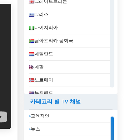
그레이트브리튼
그리스
나이지리아
남아프리카 공화국
네덜란드
네팔
노르웨이
뉴질랜드
카테고리 별 TV 채널
니카라과
교육적인
대한민국
뉴스
덴마크