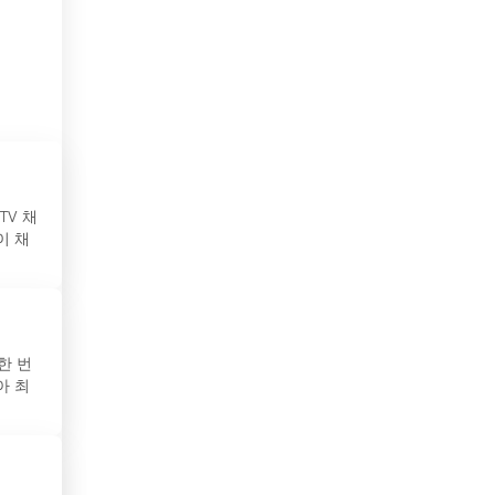
보스니아 헤르체고비나
볼리비아
부탄
불가리아
브라질
TV 채
이 채
브루나이
사우디아라비아
산마리노
한 번
아 최
세네갈
세르비아
수단