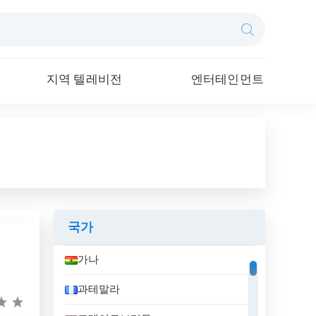
지역 텔레비전
엔터테인먼트
국가
가나
과테말라