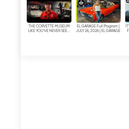
Live | E...
THE CORVETTE MUSEUM
EL GARAGE Full Program |
IT
LIKE YOU'VE NEVER SEEN
JULY 26, 2026 | EL GARAGE
IT | THE GARAGE
A
R