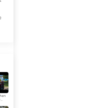
주
멕시코
차
모로코
모리셔스
휴
모리타니
 구
모잠비크
포함
몬테네그로
몰디브
,
몰르 더바
시청
몰타
When
미국
r
into
ion |