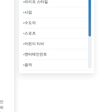
라이프 스타일
도미니카 공화국
사업
독일
수도자
라트비아
스포츠
러시아
어린이 티비
레바논
엔터테인먼트
루마니아
음악
룩셈부르크
일반
리비아
정부
리투아니아
지역 텔레비전
마케도니아 공화국
 인
홈쇼핑
 위
말레이시아