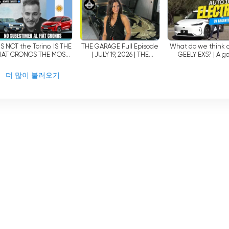
GARAGE
EL GARAGE
'S NOT the Torino. IS THE
THE GARAGE Full Episode
What do we think o
FIAT CRONOS THE MOST
| JULY 19, 2026 | THE
GEELY EX5? | A g
RGENTINE CAR? Why? |
GARAGE
Chinese brand? W
enato Tarditti, designer
Geely? | EL GAR
더 많이 불러오기