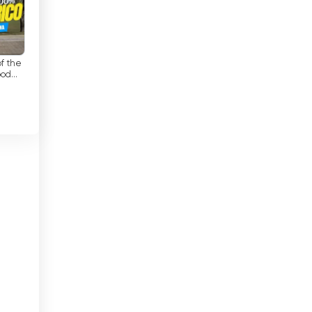
미얀마
바레인
바베이도스
f the
ood
ho is
바티칸 시국
AGE
방글라데시
베냉
베네수엘라
베트남
벨기에
벨라루스
벨리즈