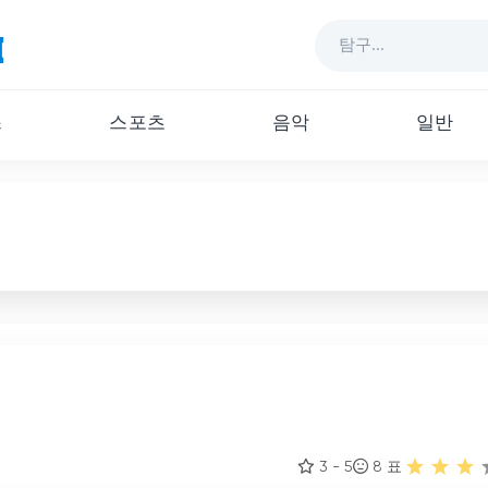
스
스포츠
음악
일반
3 - 5
8
표