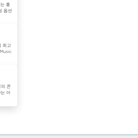
v는 흥
수리남
청 옵션
스리랑카
스웨덴
의 최고
스위스
usic
스페인
슬로바키아
질의 콘
슬로베니아
)는 아
시리아
아랍에미리트
아루바